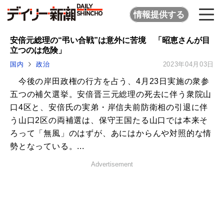
情報提供する
安倍元総理の“弔い合戦”は意外に苦境 「昭恵さんが目
立つのは危険」
国内
政治
2023年04月03日
今後の岸田政権の行方を占う、4月23日実施の衆参
五つの補欠選挙。安倍晋三元総理の死去に伴う衆院山
口4区と、安倍氏の実弟・岸信夫前防衛相の引退に伴
う山口2区の両補選は、保守王国たる山口では本来そ
ろって「無風」のはずが、あにはからんや対照的な情
勢となっている。...
Advertisement