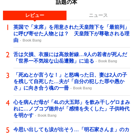
話題の本
レビュー
ニュース
英国で「末席」を用意された天皇陛下を「最前列」
に呼び寄せた人物とは？ 天皇陛下が尊敬される理
由
Book Bang
舌は欠損、衣服には高放射線…9人の若者が死んだ
「世界一不気味な山岳遭難」に迫る
Book Bang
「死ぬとか言うな！」と怒鳴った日、妻は2人の子
を残して自死した…夫が「自分の犯した罪や愚か
さ」に向き合う魂の一冊
Book Bang
心を病んだ母が「4Lの大五郎」を飲み干しゲロまみ
れに…ノブコブ徳井が「感情を失くした」子供時代
を明かす
Book Bang
今思い出しても涙が出そう…「明石家さんま」のカ