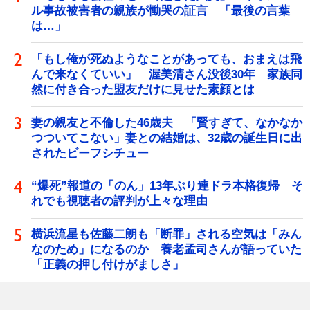
ル事故被害者の親族が慟哭の証言 「最後の言葉
は…」
「もし俺が死ぬようなことがあっても、おまえは飛
んで来なくていい」 渥美清さん没後30年 家族同
然に付き合った盟友だけに見せた素顔とは
妻の親友と不倫した46歳夫 「賢すぎて、なかなか
つついてこない」妻との結婚は、32歳の誕生日に出
されたビーフシチュー
“爆死”報道の「のん」13年ぶり連ドラ本格復帰 そ
れでも視聴者の評判が上々な理由
横浜流星も佐藤二朗も「断罪」される空気は「みん
なのため」になるのか 養老孟司さんが語っていた
「正義の押し付けがましさ」