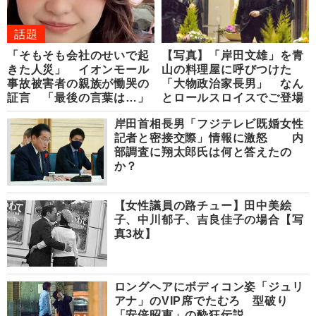
話題
「そもそも会社のせいで起
【写真】「岸田文雄」を青
きた人災」 イオンモール
山の料理屋に呼びつけた
事故被害者の親族が慟哭の
「大物政治家長男」 なん
証言 「最後の言葉は…」
とロールスロイスでご登場
岸田首相長男「フジテレビ既婚女性
記者と密接交際」情報に激怒 内
部調査に翔太郎氏は何と答えたの
か？
【女性議員の路チュー】田中美絵
子、中川郁子、吉良佳子の場合【写
真3枚】
ロングヘアにボディコン姿「ジュリ
アナ」のVIP席でたむろ 型破り
「安倍昭恵」の酔狂伝説