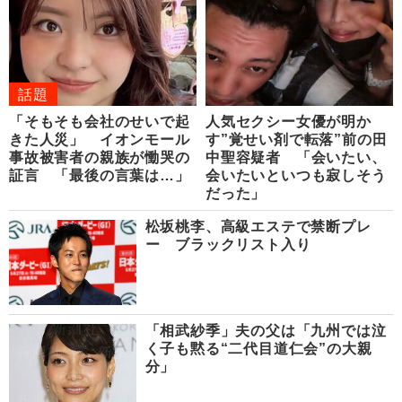
話題
「そもそも会社のせいで起
人気セクシー女優が明か
きた人災」 イオンモール
す”覚せい剤で転落”前の田
事故被害者の親族が慟哭の
中聖容疑者 「会いたい、
証言 「最後の言葉は…」
会いたいといつも寂しそう
だった」
松坂桃李、高級エステで禁断プレ
ー ブラックリスト入り
「相武紗季」夫の父は「九州では泣
く子も黙る“二代目道仁会”の大親
分」