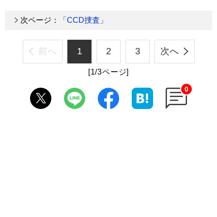
次ページ：
「CCD捜査」
前へ
1
2
3
次へ
[1/3ページ]
0