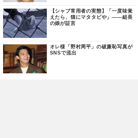
【シャブ常用者の実態】「一度味覚
えたら、猫にマタタビや」――組長
の娘が証言
オレ様「野村周平」の破廉恥写真が
SNSで流出