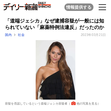
情報提供する
「道端ジェシカ」なぜ逮捕容疑が一般には知
られていない「麻薬特例法違反」だったのか
国内
社会
2023年03月21日
容疑を否認しているという道端ジェシカ容疑者（
他の写真を見る
）