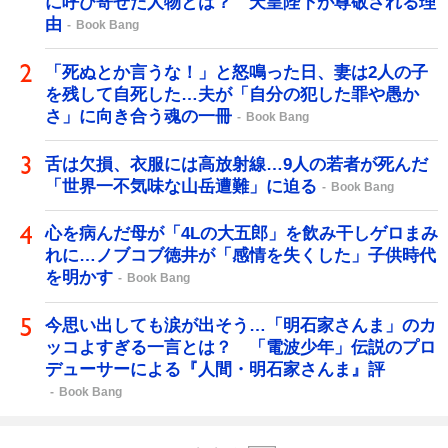
に呼び寄せた人物とは？ 天皇陛下が尊敬される理
由
Book Bang
「死ぬとか言うな！」と怒鳴った日、妻は2人の子
を残して自死した…夫が「自分の犯した罪や愚か
さ」に向き合う魂の一冊
Book Bang
舌は欠損、衣服には高放射線…9人の若者が死んだ
「世界一不気味な山岳遭難」に迫る
Book Bang
心を病んだ母が「4Lの大五郎」を飲み干しゲロまみ
れに…ノブコブ徳井が「感情を失くした」子供時代
を明かす
Book Bang
今思い出しても涙が出そう…「明石家さんま」のカ
ッコよすぎる一言とは？ 「電波少年」伝説のプロ
デューサーによる『人間・明石家さんま』評
Book Bang