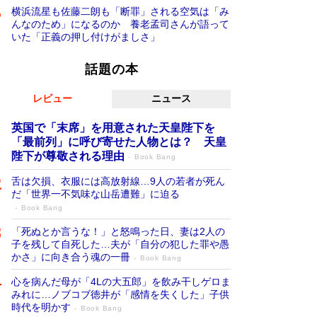
横浜流星も佐藤二朗も「断罪」される空気は「み
んなのため」になるのか 養老孟司さんが語って
いた「正義の押し付けがましさ」
話題の本
レビュー
ニュース
英国で「末席」を用意された天皇陛下を
「最前列」に呼び寄せた人物とは？ 天皇
陛下が尊敬される理由
Book Bang
舌は欠損、衣服には高放射線…9人の若者が死ん
だ「世界一不気味な山岳遭難」に迫る
Book Bang
「死ぬとか言うな！」と怒鳴った日、妻は2人の
子を残して自死した…夫が「自分の犯した罪や愚
かさ」に向き合う魂の一冊
Book Bang
心を病んだ母が「4Lの大五郎」を飲み干しゲロま
みれに…ノブコブ徳井が「感情を失くした」子供
時代を明かす
Book Bang