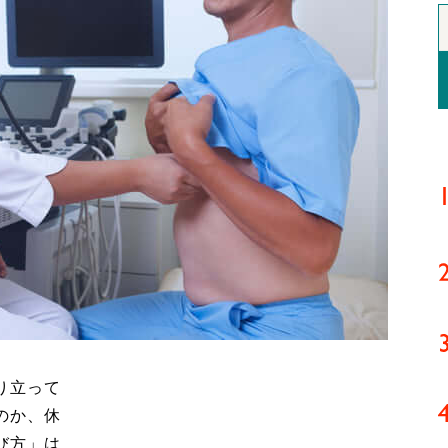
り立って
のか、休
び方」は