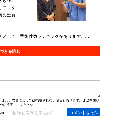
べきか。
リニック
長の進藤
として、手術件数ランキングがあります。...
づきを読む