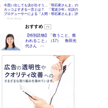
今思い出しても涙が出そう…「明石家さんま」の
カッコよすぎる一言とは？ 「電波少年」伝説の
プロデューサーによる『人間・明石家さんま』評
Book Bang
「宇宙兄弟」最終46巻がベストセラー1
おすすめ
位 宇宙開発への関心を押し上げた18年の
【特別読物】「救うこと、救
物語に幕 特装版には「宇宙で描かれたマ
われること」（17） 角田光
ンガ」も収録
Book Bang
代さん
PR
美輪明宏 晩年の回答を集めた『ほほえんで生き
るための人生相談』がランクイン［エンターテイ
メントベストセラー］
Book Bang
「『火垂るの墓』は、大嘘である」原作者が抱き
続けた“自責の念”とは…「自己憐憫は描きたくな
い」監督が徹底的にこだわったこと（後編） #
戦争の記憶
Book Bang
入社10年目にして最下位の営業がトップに大逆
転 上司の“意外な一言”から生まれた「雑談のテ
クニック」とは
Book Bang
皇室はなぜ世界から尊敬されているのか？ 「天