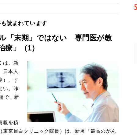
事も読まれています
ール「末期」ではない 専門医が教
治療」（1）
くは、新
、日本人
瘍）、す
ない。昨
超で、新
情報を積
（東京目白クリニック院長）は、新著『最高のがん