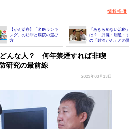
情報提供
【がん治療】「名医ランキ
「あきらめない治療
ング」の功罪と病院の選び
は？ 肝臓・胆道・
方
の「難治がん」との賢い
はどんな人？ 何年禁煙すれば非喫
防研究の最前線
2023年03月13日