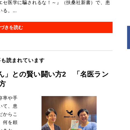
エセ医学に騙されるな！～』（扶桑社新書）で、患
。...
づきを読む
事も読まれています
ん」との賢い闘い方2 「名医ラン
方
存率や手
いて、患
だからこ
、何を頼