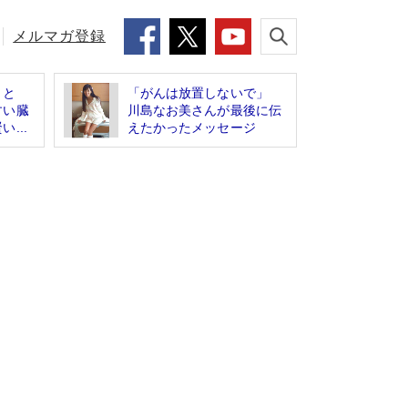
メルマガ登録
」と
「がんは放置しないで」
すい臓
川島なお美さんが最後に伝
...
えたかったメッセージ