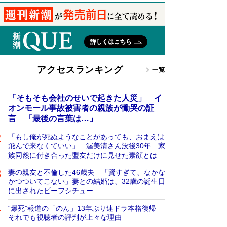
アクセスランキング
一覧
「そもそも会社のせいで起きた人災」 イ
オンモール事故被害者の親族が慟哭の証
言 「最後の言葉は…」
「もし俺が死ぬようなことがあっても、おまえは
飛んで来なくていい」 渥美清さん没後30年 家
族同然に付き合った盟友だけに見せた素顔とは
妻の親友と不倫した46歳夫 「賢すぎて、なかな
かつついてこない」妻との結婚は、32歳の誕生日
に出されたビーフシチュー
“爆死”報道の「のん」13年ぶり連ドラ本格復帰
それでも視聴者の評判が上々な理由