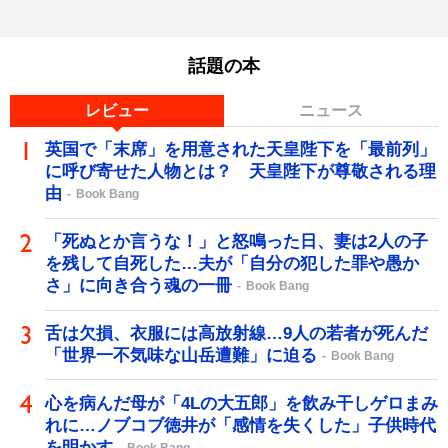
話題の本
レビュー
ニュース
英国で「末席」を用意された天皇陛下を「最前列」
に呼び寄せた人物とは？ 天皇陛下が尊敬される理
由
Book Bang
「死ぬとか言うな！」と怒鳴った日、妻は2人の子
を残して自死した…夫が「自分の犯した罪や愚か
さ」に向き合う魂の一冊
Book Bang
舌は欠損、衣服には高放射線…9人の若者が死んだ
「世界一不気味な山岳遭難」に迫る
Book Bang
心を病んだ母が「4Lの大五郎」を飲み干しゲロまみ
れに…ノブコブ徳井が「感情を失くした」子供時代
を明かす
Book Bang