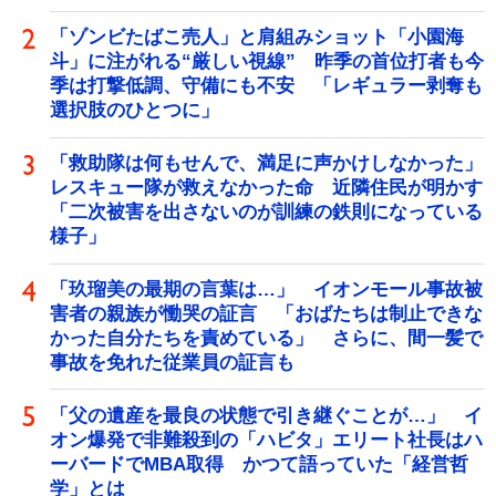
「ゾンビたばこ売人」と肩組みショット「小園海
斗」に注がれる“厳しい視線” 昨季の首位打者も今
季は打撃低調、守備にも不安 「レギュラー剥奪も
選択肢のひとつに」
「救助隊は何もせんで、満足に声かけしなかった」
レスキュー隊が救えなかった命 近隣住民が明かす
「二次被害を出さないのが訓練の鉄則になっている
様子」
「玖瑠美の最期の言葉は…」 イオンモール事故被
害者の親族が慟哭の証言 「おばたちは制止できな
かった自分たちを責めている」 さらに、間一髪で
事故を免れた従業員の証言も
「父の遺産を最良の状態で引き継ぐことが…」 イ
オン爆発で非難殺到の「ハビタ」エリート社長はハ
ーバードでMBA取得 かつて語っていた「経営哲
学」とは