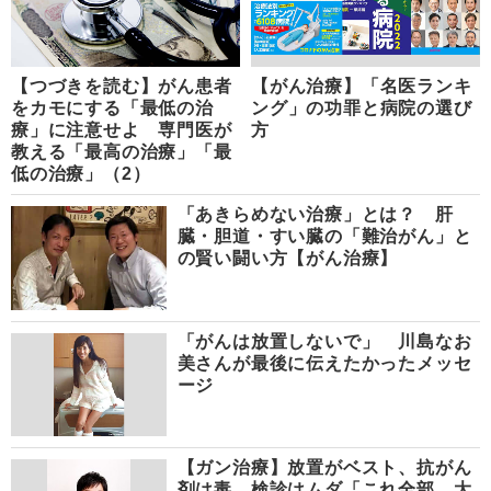
【つづきを読む】がん患者
【がん治療】「名医ランキ
をカモにする「最低の治
ング」の功罪と病院の選び
療」に注意せよ 専門医が
方
教える「最高の治療」「最
低の治療」（2）
「あきらめない治療」とは？ 肝
臓・胆道・すい臓の「難治がん」と
の賢い闘い方【がん治療】
「がんは放置しないで」 川島なお
美さんが最後に伝えたかったメッセ
ージ
【ガン治療】放置がベスト、抗がん
剤は毒、検診はムダ「これ全部、大