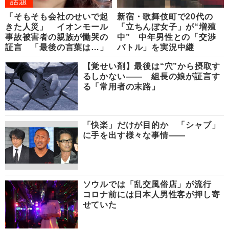
話題
「そもそも会社のせいで起
新宿・歌舞伎町で20代の
きた人災」 イオンモール
「立ちんぼ女子」が“増殖
事故被害者の親族が慟哭の
中” 中年男性との「交渉
証言 「最後の言葉は…」
バトル」を実況中継
【覚せい剤】最後は“穴”から摂取す
るしかない―― 組長の娘が証言す
る「常用者の末路」
「快楽」だけが目的か 「シャブ」
に手を出す様々な事情――
ソウルでは「乱交風俗店」が流行
コロナ前には日本人男性客が押し寄
せていた