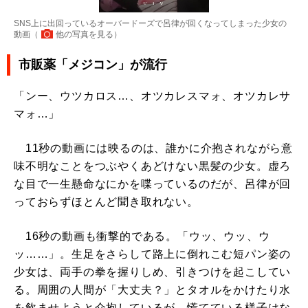
SNS上に出回っているオーバードーズで呂律が回くなってしまった少女の
動画（
他の写真を見る
）
市販薬「メジコン」が流行
「ンー、ウツカロス…、オツカレスマォ、オツカレサ
マォ…」
11秒の動画には映るのは、誰かに介抱されながら意
味不明なことをつぶやくあどけない黒髪の少女。虚ろ
な目で一生懸命なにかを喋っているのだが、呂律が回
っておらずほとんど聞き取れない。
16秒の動画も衝撃的である。「ウッ、ウッ、ウ
ッ……」。生足をさらして路上に倒れこむ短パン姿の
少女は、両手の拳を握りしめ、引きつけを起こしてい
る。周囲の人間が「大丈夫？」とタオルをかけたり水
を飲ませようと介抱しているが、慌てている様子はな