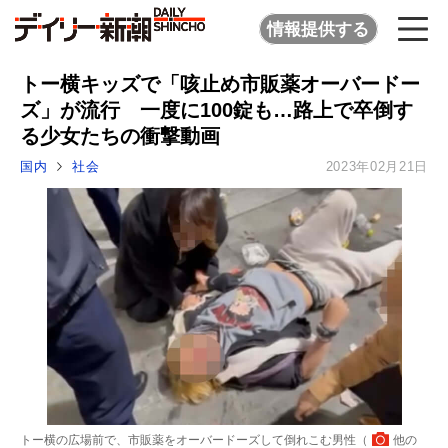
情報提供する
トー横キッズで「咳止め市販薬オーバードー
ズ」が流行 一度に100錠も…路上で卒倒す
る少女たちの衝撃動画
国内
社会
2023年02月21日
トー横の広場前で、市販薬をオーバードーズして倒れこむ男性（
他の