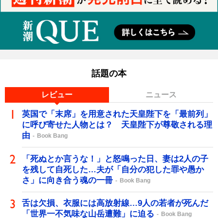
話題の本
レビュー
ニュース
英国で「末席」を用意された天皇陛下を「最前列」
に呼び寄せた人物とは？ 天皇陛下が尊敬される理
由
Book Bang
「死ぬとか言うな！」と怒鳴った日、妻は2人の子
を残して自死した…夫が「自分の犯した罪や愚か
さ」に向き合う魂の一冊
Book Bang
舌は欠損、衣服には高放射線…9人の若者が死んだ
「世界一不気味な山岳遭難」に迫る
Book Bang