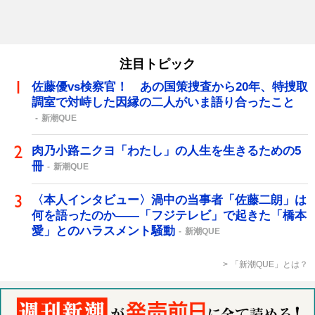
注目トピック
佐藤優vs検察官！ あの国策捜査から20年、特捜取
調室で対峙した因縁の二人がいま語り合ったこと
新潮QUE
肉乃小路ニクヨ「わたし」の人生を生きるための5
冊
新潮QUE
〈本人インタビュー〉渦中の当事者「佐藤二朗」は
何を語ったのか――「フジテレビ」で起きた「橋本
愛」とのハラスメント騒動
新潮QUE
「新潮QUE」とは？