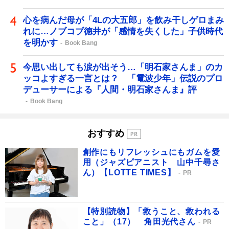
心を病んだ母が「4Lの大五郎」を飲み干しゲロまみ
れに…ノブコブ徳井が「感情を失くした」子供時代
を明かす
Book Bang
今思い出しても涙が出そう…「明石家さんま」のカ
ッコよすぎる一言とは？ 「電波少年」伝説のプロ
デューサーによる『人間・明石家さんま』評
Book Bang
おすすめ
創作にもリフレッシュにもガムを愛
用（ジャズピアニスト 山中千尋さ
ん）【LOTTE TIMES】
PR
【特別読物】「救うこと、救われる
こと」（17） 角田光代さん
PR