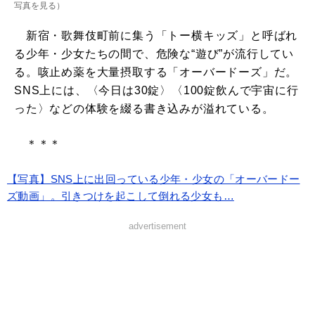
写真を見る
）
新宿・歌舞伎町前に集う「トー横キッズ」と呼ばれ
る少年・少女たちの間で、危険な“遊び”が流行してい
る。咳止め薬を大量摂取する「オーバードーズ」だ。
SNS上には、〈今日は30錠〉〈100錠飲んで宇宙に行
った〉などの体験を綴る書き込みが溢れている。
＊＊＊
【写真】SNS上に出回っている少年・少女の「オーバードー
ズ動画」。引きつけを起こして倒れる少女も…
advertisement