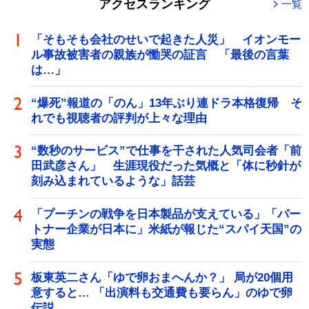
アクセスランキング
一覧
「そもそも会社のせいで起きた人災」 イオンモー
ル事故被害者の親族が慟哭の証言 「最後の言葉
は…」
“爆死”報道の「のん」13年ぶり連ドラ本格復帰 そ
れでも視聴者の評判が上々な理由
“数秒のサービス”で仕事を干された人気司会者「前
田武彦さん」 生涯現役だった気概と「体に秒針が
刻み込まれているような」話芸
「プーチンの戦争を日本製品が支えている」「パー
トナー企業が日本に」米紙が報じた“スパイ天国”の
実態
板東英二さん「ゆで卵おまへんか？」 局が20個用
意すると… 「出演料も交通費も要らん」のゆで卵
伝説