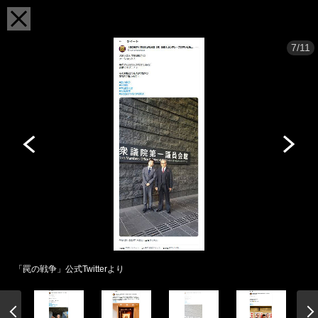
7/11
「罠の戦争」公式Twitterより