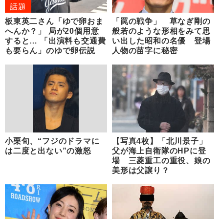
話題
板東英二さん「ゆで卵おま
「罠の戦争」 草なぎ剛の
へんか？」 局が20個用意
般若のような形相をみて思
すると… 「出演料も交通費
い出した昭和の名優 登場
も要らん」のゆで卵伝説
人物の苗字に秘密
小栗旬、“フジのドラマに
【写真4枚】「北川景子」
は二度と出ない”の激怒
父が海上自衛隊のHPに登
場 三菱重工の重役、娘の
美形は父譲り？