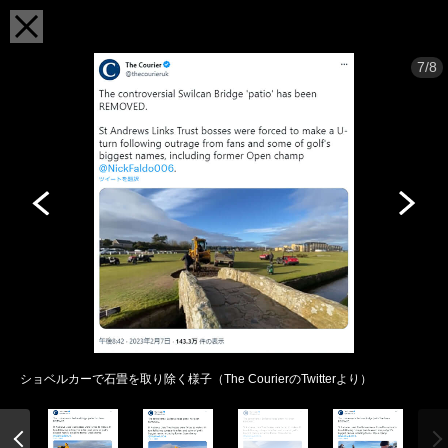
7/8
ショベルカーで石畳を取り除く様子（The CourierのTwitterより）