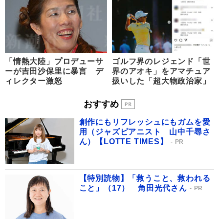
「情熱大陸」プロデューサ
ゴルフ界のレジェンド「世
ーが吉田沙保里に暴言 デ
界のアオキ」をアマチュア
ィレクター激怒
扱いした「超大物政治家」
おすすめ
創作にもリフレッシュにもガムを愛
用（ジャズピアニスト 山中千尋さ
ん）【LOTTE TIMES】
PR
【特別読物】「救うこと、救われる
こと」（17） 角田光代さん
PR