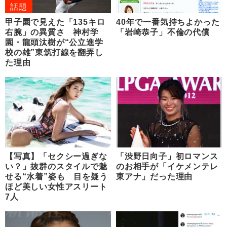
話題
甲子園で見えた「135キロ
40年で一番気持ちよかった
右腕」の異質さ 神村学
「岩崎恭子」不倫の代償
園・龍頭汰樹が“公立進学
校の雄”東筑打線を翻弄し
た理由
【写真】「セクシー過ぎな
「渋野日向子」初ロマンス
い？」抜群のスタイルで魅
のお相手が「イケメンテレ
せる“水着”姿も 目を疑う
東アナ」だった理由
ほど美しい女性アスリート
7人