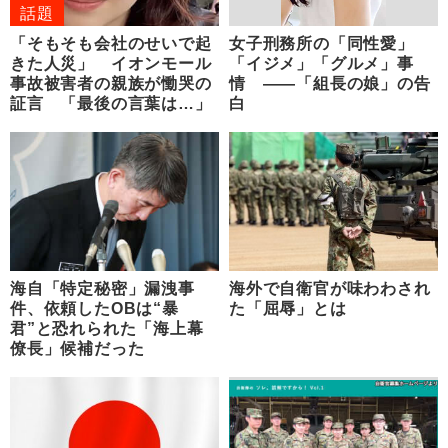
話題
「そもそも会社のせいで起
女子刑務所の「同性愛」
きた人災」 イオンモール
「イジメ」「グルメ」事
事故被害者の親族が慟哭の
情 ――「組長の娘」の告
証言 「最後の言葉は…」
白
海自「特定秘密」漏洩事
海外で自衛官が味わわされ
件、依頼したOBは“暴
た「屈辱」とは
君”と恐れられた「海上幕
僚長」候補だった