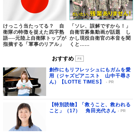
けっこう当たってる？ 自
「ソレ、誤解ですから！」
衛隊の特徴を捉えた四字熟
自衛官募集動画が話題 し
語──元陸上自衛隊トップが
かし現役自衛官の本音を聞
指摘する「軍事のリアル」
くと……
おすすめ
創作にもリフレッシュにもガムを愛
用（ジャズピアニスト 山中千尋さ
ん）【LOTTE TIMES】
PR
【特別読物】「救うこと、救われる
こと」（17） 角田光代さん
PR