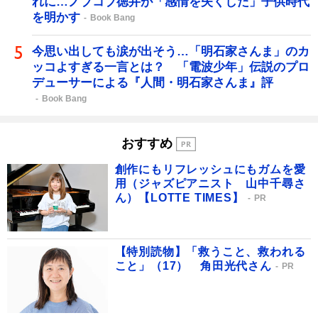
れに…ノブコブ徳井が「感情を失くした」子供時代
を明かす
Book Bang
今思い出しても涙が出そう…「明石家さんま」のカ
ッコよすぎる一言とは？ 「電波少年」伝説のプロ
デューサーによる『人間・明石家さんま』評
Book Bang
おすすめ
創作にもリフレッシュにもガムを愛
用（ジャズピアニスト 山中千尋さ
ん）【LOTTE TIMES】
PR
【特別読物】「救うこと、救われる
こと」（17） 角田光代さん
PR