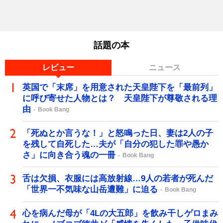
話題の本
レビュー
ニュース
英国で「末席」を用意された天皇陛下を「最前列」
に呼び寄せた人物とは？ 天皇陛下が尊敬される理
由
Book Bang
「死ぬとか言うな！」と怒鳴った日、妻は2人の子
を残して自死した…夫が「自分の犯した罪や愚か
さ」に向き合う魂の一冊
Book Bang
舌は欠損、衣服には高放射線…9人の若者が死んだ
「世界一不気味な山岳遭難」に迫る
Book Bang
心を病んだ母が「4Lの大五郎」を飲み干しゲロまみ