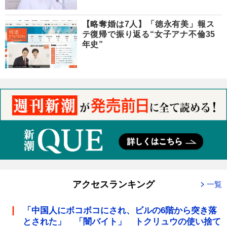
【略奪婚は7人】「徳永有美」報ス
テ復帰で振り返る“女子アナ不倫35
年史”
アクセスランキング
一覧
「中国人にボコボコにされ、ビルの6階から突き落
とされた」 「闇バイト」 トクリュウの使い捨て