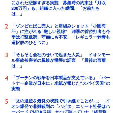
にされた悲惨すぎる実態 募集時の約束は「月収
300万円」も、組織に入った瞬間、「お前たち
は…」
「ゾンビたばこ売人」と肩組みショット「小園海
斗」に注がれる“厳しい視線” 昨季の首位打者も今
季は打撃低調、守備にも不安 「レギュラー剥奪も
選択肢のひとつに」
「そもそも会社のせいで起きた人災」 イオンモー
ル事故被害者の親族が慟哭の証言 「最後の言葉
は…」
「プーチンの戦争を日本製品が支えている」「パー
トナー企業が日本に」米紙が報じた“スパイ天国”の
実態
「父の遺産を最良の状態で引き継ぐことが…」 イ
オン爆発で非難殺到の「ハビタ」エリート社長はハ
ーバードでMBA取得 かつて語っていた「経営哲