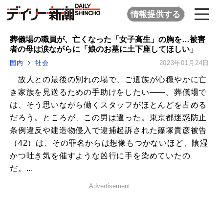
情報提供する
葬儀場の職員が、亡くなった「女子高生」の胸を…被害
者の母は涙ながらに「娘のお墓に土下座してほしい」
国内
社会
2023年01月24日
故人との最後の別れの場で、ご遺族が心穏やかに亡
き家族を見送るための手助けをしたい――。葬儀場で
は、そう思いながら働くスタッフがほとんどを占める
だろう。ところが、この男は違った。東京都迷惑防止
条例違反や建造物侵入で逮捕起訴された篠塚貴彦被告
（42）は、その罪名からは想像もつかないほど、陰湿
かつ吐き気を催すような凶行に手を染めていたの
だ。...
Advertisement