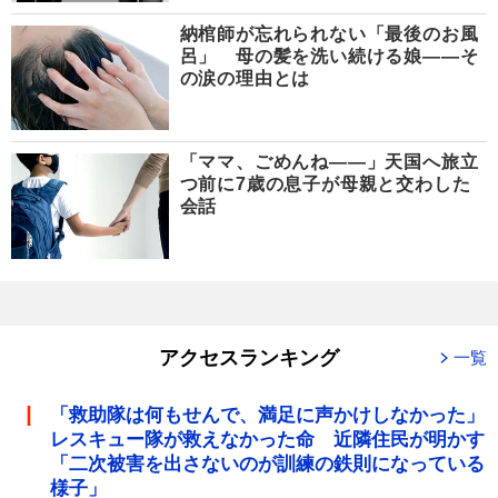
納棺師が忘れられない「最後のお風
呂」 母の髪を洗い続ける娘――そ
の涙の理由とは
「ママ、ごめんね――」天国へ旅立
つ前に7歳の息子が母親と交わした
会話
アクセスランキング
一覧
「救助隊は何もせんで、満足に声かけしなかった」
レスキュー隊が救えなかった命 近隣住民が明かす
「二次被害を出さないのが訓練の鉄則になっている
様子」