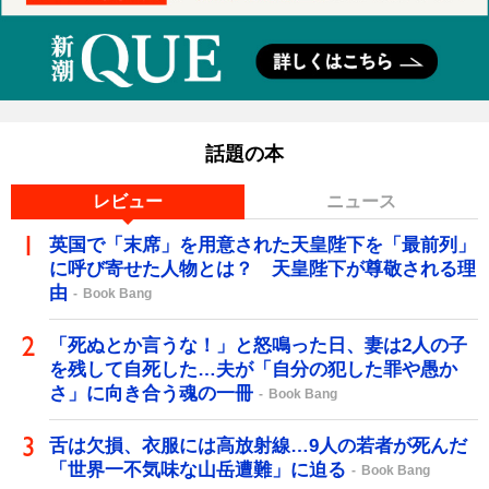
話題の本
レビュー
ニュース
英国で「末席」を用意された天皇陛下を「最前列」
に呼び寄せた人物とは？ 天皇陛下が尊敬される理
由
Book Bang
「死ぬとか言うな！」と怒鳴った日、妻は2人の子
を残して自死した…夫が「自分の犯した罪や愚か
さ」に向き合う魂の一冊
Book Bang
舌は欠損、衣服には高放射線…9人の若者が死んだ
「世界一不気味な山岳遭難」に迫る
Book Bang