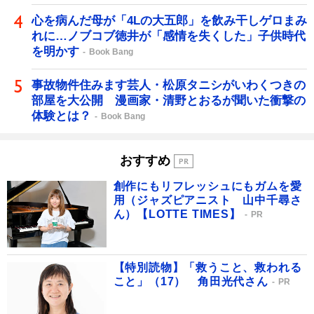
心を病んだ母が「4Lの大五郎」を飲み干しゲロまみ
れに…ノブコブ徳井が「感情を失くした」子供時代
を明かす
Book Bang
事故物件住みます芸人・松原タニシがいわくつきの
部屋を大公開 漫画家・清野とおるが聞いた衝撃の
体験とは？
Book Bang
おすすめ
創作にもリフレッシュにもガムを愛
用（ジャズピアニスト 山中千尋さ
ん）【LOTTE TIMES】
PR
【特別読物】「救うこと、救われる
こと」（17） 角田光代さん
PR