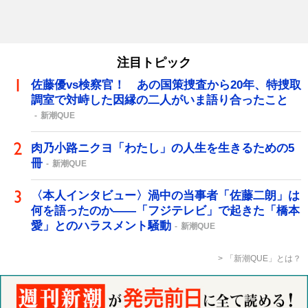
注目トピック
佐藤優vs検察官！ あの国策捜査から20年、特捜取
調室で対峙した因縁の二人がいま語り合ったこと
新潮QUE
肉乃小路ニクヨ「わたし」の人生を生きるための5
冊
新潮QUE
〈本人インタビュー〉渦中の当事者「佐藤二朗」は
何を語ったのか――「フジテレビ」で起きた「橋本
愛」とのハラスメント騒動
新潮QUE
「新潮QUE」とは？