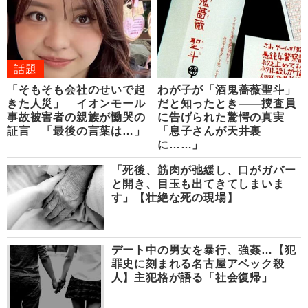
話題
「そもそも会社のせいで起
わが子が「酒鬼薔薇聖斗」
きた人災」 イオンモール
だと知ったとき――捜査員
事故被害者の親族が慟哭の
に告げられた驚愕の真実
証言 「最後の言葉は…」
「息子さんが天井裏
に……」
「死後、筋肉が弛緩し、口がガバー
と開き、目玉も出てきてしまいま
す」【壮絶な死の現場】
デート中の男女を暴行、強姦…【犯
罪史に刻まれる名古屋アベック殺
人】主犯格が語る「社会復帰」