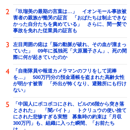
「玖瑠美の最期の言葉は…」 イオンモール事故被
害者の親族が慟哭の証言 「おばたちは制止できな
かった自分たちを責めている」 さらに、間一髪で
事故を免れた従業員の証言も
左目周囲の痣は「脳の動脈が破れ、その血が溜まっ
ていた」 09年に孤独死「大原麗子さん」、死の間
際に何が起きていたのか
「自衛隊員や報道カメラマンのフリをして泥棒
を…」 500万円分の預金通帳を盗まれた高齢女性
が明かす被害 「外出が怖くなり、避難所にも行け
ない」
「中国人にボコボコにされ、ビルの6階から突き落
とされた」 「闇バイト」 トクリュウの使い捨て
にされた悲惨すぎる実態 募集時の約束は「月収
300万円」も、組織に入った瞬間、「お前たち
は…」