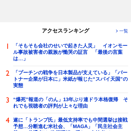
アクセスランキング
一覧
「そもそも会社のせいで起きた人災」 イオンモー
ル事故被害者の親族が慟哭の証言 「最後の言葉
は…」
「プーチンの戦争を日本製品が支えている」「パー
トナー企業が日本に」米紙が報じた“スパイ天国”の
実態
“爆死”報道の「のん」13年ぶり連ドラ本格復帰 そ
れでも視聴者の評判が上々な理由
遂に「トランプ氏」最低支持率でも中間選挙は接戦
予想…分断進む米社会、「MAGA」「民主社会主