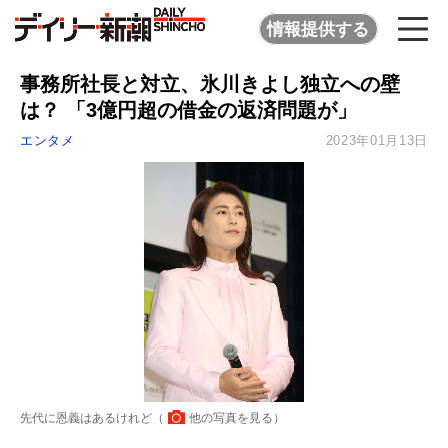
情報提供する
事務所社長と対立、氷川きよし独立への壁
は？ 「3億円超の借金の返済問題が」
エンタメ
2023年01月13日
先代に恩義はあるけれど（
他の写真を見る
）