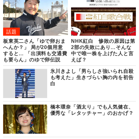
話題
板東英二さん「ゆで卵おま
NHK紅白 惨敗の原因は第
へんか？」 局が20個用意
2部の失敗にあり…そんな
すると… 「出演料も交通費
中で唯一株を上げた人と言
も要らん」のゆで卵伝説
えば？
氷川きよし「男らしさ強いられ自殺
も考えた」生きづらい胸の内を初告
白
橋本環奈「酒太り」でも人気健在、
優秀な「レタッチャー」のおかげ？