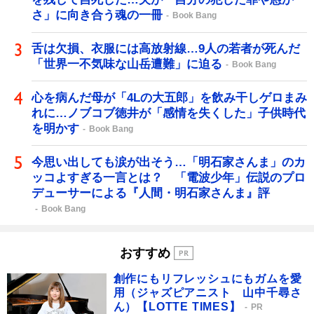
さ」に向き合う魂の一冊
Book Bang
舌は欠損、衣服には高放射線…9人の若者が死んだ
「世界一不気味な山岳遭難」に迫る
Book Bang
心を病んだ母が「4Lの大五郎」を飲み干しゲロまみ
れに…ノブコブ徳井が「感情を失くした」子供時代
を明かす
Book Bang
今思い出しても涙が出そう…「明石家さんま」のカ
ッコよすぎる一言とは？ 「電波少年」伝説のプロ
デューサーによる『人間・明石家さんま』評
Book Bang
おすすめ
創作にもリフレッシュにもガムを愛
用（ジャズピアニスト 山中千尋さ
ん）【LOTTE TIMES】
PR