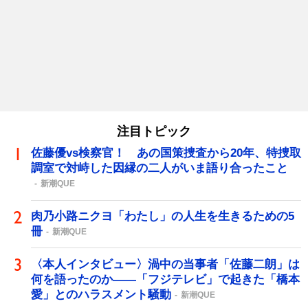
注目トピック
佐藤優vs検察官！ あの国策捜査から20年、特捜取
調室で対峙した因縁の二人がいま語り合ったこと
新潮QUE
肉乃小路ニクヨ「わたし」の人生を生きるための5
冊
新潮QUE
〈本人インタビュー〉渦中の当事者「佐藤二朗」は
何を語ったのか――「フジテレビ」で起きた「橋本
愛」とのハラスメント騒動
新潮QUE