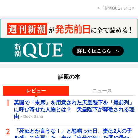
「新潮QUE」とは？
話題の本
レビュー
ニュース
英国で「末席」を用意された天皇陛下を「最前列」
に呼び寄せた人物とは？ 天皇陛下が尊敬される理
由
Book Bang
「死ぬとか言うな！」と怒鳴った日、妻は2人の子
を残して自死した…夫が「自分の犯した罪や愚か