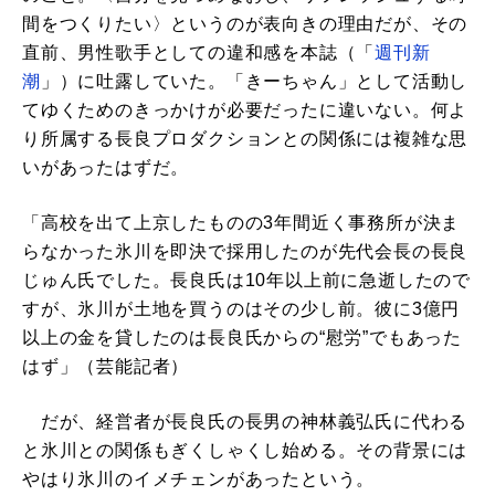
間をつくりたい〉というのが表向きの理由だが、その
直前、男性歌手としての違和感を本誌（「
週刊新
潮
」）に吐露していた。「きーちゃん」として活動し
てゆくためのきっかけが必要だったに違いない。何よ
り所属する長良プロダクションとの関係には複雑な思
いがあったはずだ。
「高校を出て上京したものの3年間近く事務所が決ま
らなかった氷川を即決で採用したのが先代会長の長良
じゅん氏でした。長良氏は10年以上前に急逝したので
すが、氷川が土地を買うのはその少し前。彼に3億円
以上の金を貸したのは長良氏からの“慰労”でもあった
はず」（芸能記者）
だが、経営者が長良氏の長男の神林義弘氏に代わる
と氷川との関係もぎくしゃくし始める。その背景には
やはり氷川のイメチェンがあったという。