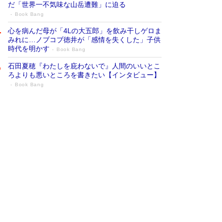
だ「世界一不気味な山岳遭難」に迫る
Book Bang
心を病んだ母が「4Lの大五郎」を飲み干しゲロま
みれに…ノブコブ徳井が「感情を失くした」子供
時代を明かす
Book Bang
石田夏穂『わたしを庇わないで』人間のいいとこ
ろよりも悪いところを書きたい【インタビュー】
Book Bang
73歳でも働くしかない 「老後レス時代」
に交通誘導員の独白が話題
Book Bang
「『火垂るの墓』は、大嘘である」原作者が抱き
続けた“自責の念”とは…「自己憐憫は描きたくな
い」監督が徹底的にこだわったこと（後編） #
戦争の記憶
Book Bang
「なんで？ そんな馬鹿な……」90歳になった作
家・阿刀田高さんが、ひとり暮らしの生活を明か
す
Book Bang
友近氏、絶賛！ 鎌倉を舞台に、孤独を抱えた
人々が新たな一歩を踏み出す連作短篇集『海のほ