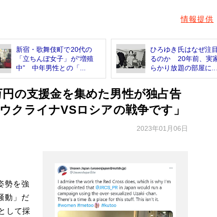
情報提供
新宿・歌舞伎町で20代の
ひろゆき氏はなぜ注
「立ちんぼ女子」が“増殖
るのか 20年前、実
中” 中年男性との「...
らかり放題の部屋に..
00万円の支援金を集めた男性が独占告
ウクライナVSロシアの戦争です」
2023年01月06日
姿勢を強
騒動」だ
として採