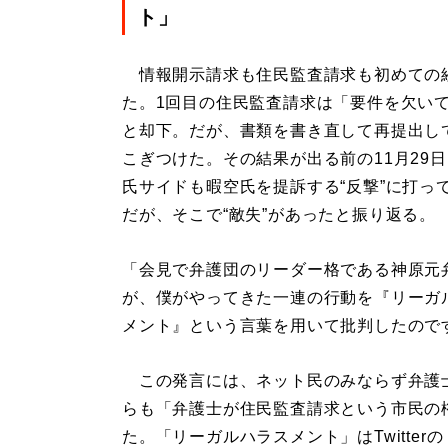
ト」
情報開示請求も住民監査請求も初めての
た。1回目の住民監査請求は「要件を欠い
と却下。だが、書類を書き直して再提出し
こぎつけた。その結果が出る前の11月29
氏サイドも暇空氏を提訴する“反撃”に打っ
だが、そこで“敵失”があったと振り返る。
「会見で弁護団のリーダー格である神原元
が、僕がやってきた一連の行動を『リーガ
メント』という言葉を用いて批判したので
この発言には、ネット民のみならず弁護
らも「弁護士が住民監査請求という市民の
た。「リーガルハラスメント」はTwitter