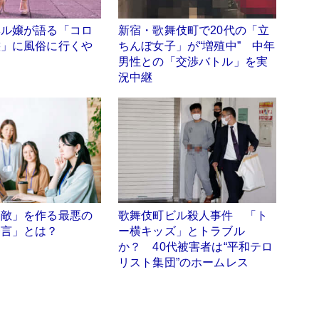
ヘル嬢が語る「コロ
新宿・歌舞伎町で20代の「立
態」に風俗に行くや
ちんぼ女子」が“増殖中” 中年
男性との「交渉バトル」を実
況中継
「敵」を作る最悪の
歌舞伎町ビル殺人事件 「ト
一言」とは？
ー横キッズ」とトラブル
か？ 40代被害者は“平和テロ
リスト集団”のホームレス