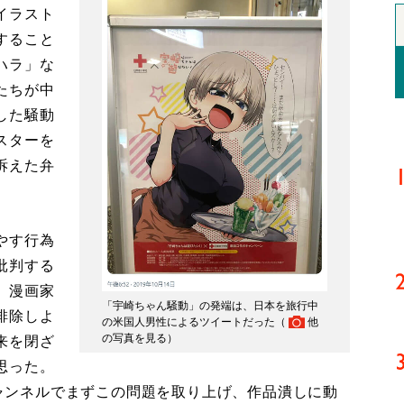
イラスト
すること
ハラ」な
たちが中
した騒動
スターを
訴えた弁
やす行為
批判する
、漫画家
「宇崎ちゃん騒動」の発端は、日本を旅行中
排除しよ
の米国人男性によるツイートだった（
他
の写真を見る
）
来を閉ざ
思った。
eチャンネルでまずこの問題を取り上げ、作品潰しに動