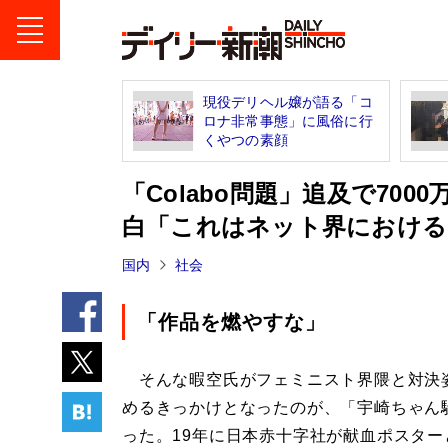
現役デリヘル嬢が語る「コ
ロナ非常事態」に風俗に行
くやつの素顔
「Colabo問題」追及で70
白「これはネット界における
国内
社会
「作品を燃やすな」
そんな暇空氏がフェミニスト界隈と対決
めるきっかけとなったのが、「宇崎ちゃん
った。19年に日本赤十字社が献血ポスター