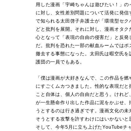
用した漫画「宇崎ちゃんは遊びたい！」の
に対し、女性差別問題について活発に発信
で知られる太田啓子弁護士が「環境型セク
どと批判を展開。それに対し、漫画オタク
心となって「表現の自由の侵害だ」と反発
だ。批判を恐れた一部の献血ルームではポ
撤去する事態になった。太田氏は暇空氏を
護団の一員でもある。
「僕は漫画が大好きなんで、この作品を燃
にすごくムカつきました。性的な表現だと
こと自体は、個人の自由だと思う。けれど
が一生懸命作り出した作品に泥をかぶせ、
うとするのは行き過ぎです。漫画文化の未
そうとする攻撃を許すわけにはいかないと
そして、今年5月に立ち上げたYouTub