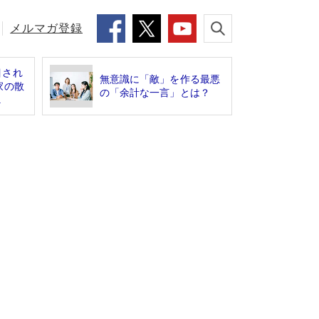
メルマガ登録
目され
無意識に「敵」を作る最悪
家の散
の「余計な一言」とは？
.