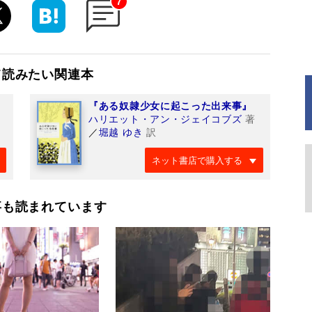
7
て読みたい関連本
『ある奴隷少女に起こった出来事』
ハリエット・アン・ジェイコブズ
著
／
堀越 ゆき
訳
ネット書店で購入する
事も読まれています