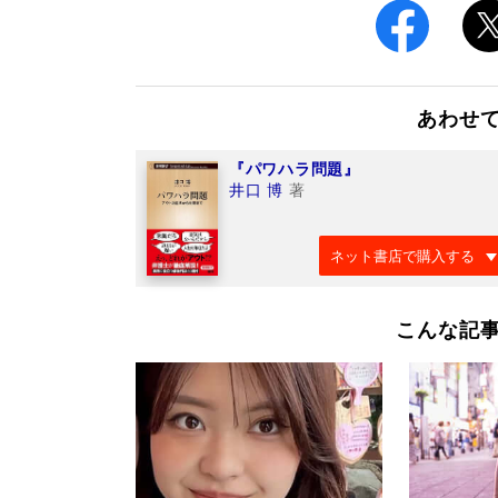
あわせ
『パワハラ問題』
井口 博
著
ネット書店で購入する
こんな記