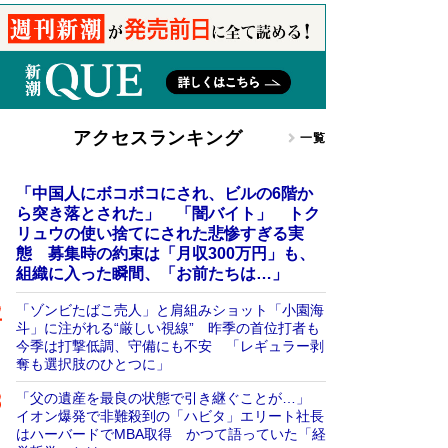
アクセスランキング
一覧
「中国人にボコボコにされ、ビルの6階か
ら突き落とされた」 「闇バイト」 トク
リュウの使い捨てにされた悲惨すぎる実
態 募集時の約束は「月収300万円」も、
組織に入った瞬間、「お前たちは…」
「ゾンビたばこ売人」と肩組みショット「小園海
斗」に注がれる“厳しい視線” 昨季の首位打者も
今季は打撃低調、守備にも不安 「レギュラー剥
奪も選択肢のひとつに」
「父の遺産を最良の状態で引き継ぐことが…」
イオン爆発で非難殺到の「ハビタ」エリート社長
はハーバードでMBA取得 かつて語っていた「経