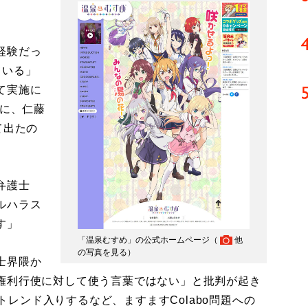
経験だっ
ている」
て実施に
日に、仁藤
て出たの
弁護士
ルハラス
す」
「温泉むすめ」の公式ホームページ（
他
の写真を見る
）
士界隈か
権利行使に対して使う言葉ではない」と批判が起き
のトレンド入りするなど、ますますColabo問題への