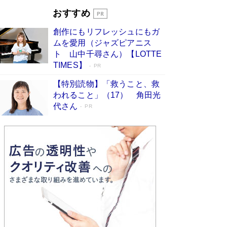
とりのプラネット』試し読み
Book Bang
おすすめ
和田秀樹の70代、80代向け新書がベスト3を独
占 上半期1位にも選出［新書ベストセラー］
創作にもリフレッシュにもガ
Book Bang
ムを愛用（ジャズピアニス
ト 山中千尋さん）【LOTTE
TIMES】
PR
【特別読物】「救うこと、救
われること」（17） 角田光
代さん
PR