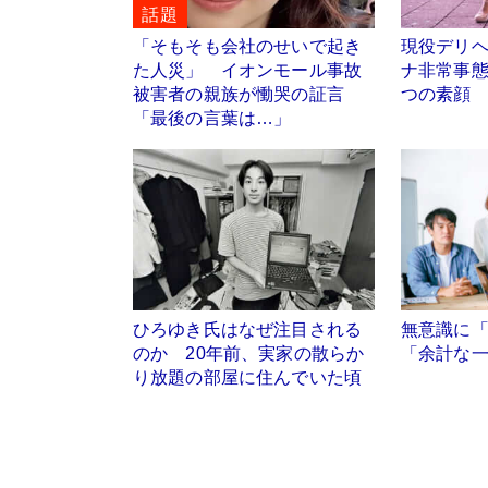
話題
「そもそも会社のせいで起き
現役デリ
た人災」 イオンモール事故
ナ非常事
被害者の親族が慟哭の証言
つの素顔
「最後の言葉は…」
ひろゆき氏はなぜ注目される
無意識に
のか 20年前、実家の散らか
「余計な
り放題の部屋に住んでいた頃