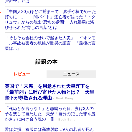
営哲学」とは
「中国人30人ほどに捕まって、素手や棒でめった
打ちに…」 「闇バイト」逃亡者が語った「トク
リュウ」からの脱出“恐怖の瞬間” 入れ墨男に浴
びせられた“脅しの言葉”とは
「そもそも会社のせいで起きた人災」 イオンモ
ール事故被害者の親族が慟哭の証言 「最後の言
葉は…」
話題の本
レビュー
ニュース
英国で「末席」を用意された天皇陛下を
「最前列」に呼び寄せた人物とは？ 天皇
陛下が尊敬される理由
Book Bang
「死ぬとか言うな！」と怒鳴った日、妻は2人の
子を残して自死した…夫が「自分の犯した罪や愚
かさ」に向き合う魂の一冊
Book Bang
舌は欠損、衣服には高放射線…9人の若者が死ん