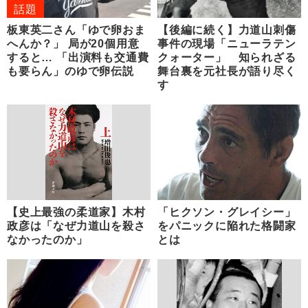
話題
板東英二さん「ゆで卵おま
【後編に続く】力道山刺傷
へんか？」 局が20個用意
事件の現場「ニューラテン
すると… 「出演料も交通費
クォーター」 知られざる
も要らん」のゆで卵伝説
舞台裏を元社長が語り尽く
す
【史上最強の柔道家】木村
「ヒクソン・グレイシー」
政彦は「なぜ力道山を殺さ
をパニックに陥れた格闘家
なかったのか」
とは