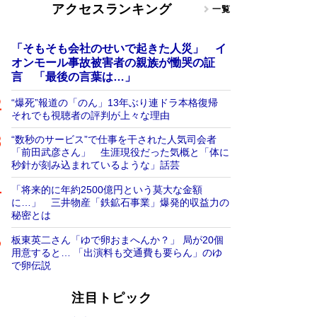
アクセスランキング
一覧
「そもそも会社のせいで起きた人災」 イ
オンモール事故被害者の親族が慟哭の証
言 「最後の言葉は…」
“爆死”報道の「のん」13年ぶり連ドラ本格復帰
それでも視聴者の評判が上々な理由
“数秒のサービス”で仕事を干された人気司会者
「前田武彦さん」 生涯現役だった気概と「体に
秒針が刻み込まれているような」話芸
「将来的に年約2500億円という莫大な金額
に…」 三井物産「鉄鉱石事業」爆発的収益力の
秘密とは
板東英二さん「ゆで卵おまへんか？」 局が20個
用意すると… 「出演料も交通費も要らん」のゆ
で卵伝説
注目トピック