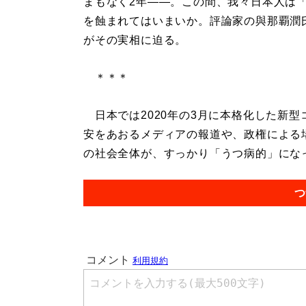
まもなく2年――。この間、我々日本人は
を蝕まれてはいまいか。評論家の與那覇潤氏
がその実相に迫る。
＊＊＊
日本では2020年の3月に本格化した新型
安をあおるメディアの報道や、政権による
の社会全体が、すっかり「うつ病的」になっ
つ