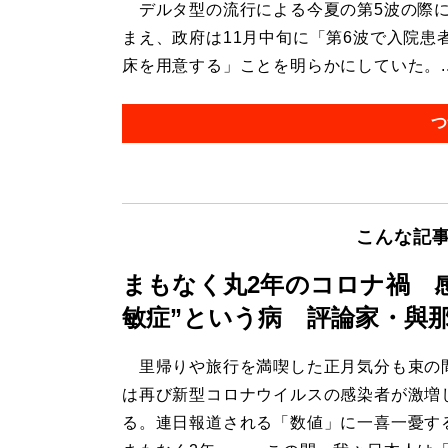
デルタ型の流行による今夏の第5波の際に最
まえ、政府は11月中旬に「第6波で入院患者
床を用意する」ことを明らかにしていた。..
つ
こんな記
まもなく丸2年のコロナ禍 
敏症”という病 評論家・與那
里帰りや旅行を満喫した正月気分も束の
は再び新型コロナウイルスの感染者が激増
る。連日報道される「数値」に一喜一憂す