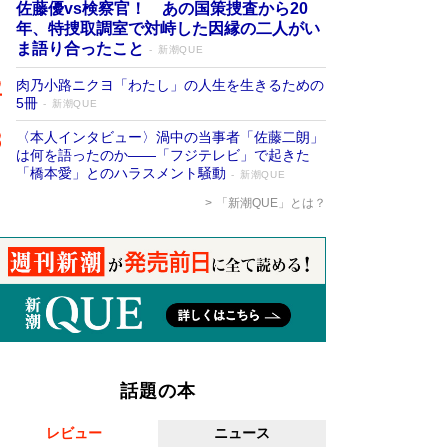
佐藤優vs検察官！ あの国策捜査から20
年、特捜取調室で対峙した因縁の二人がい
ま語り合ったこと
新潮QUE
肉乃小路ニクヨ「わたし」の人生を生きるための
5冊
新潮QUE
〈本人インタビュー〉渦中の当事者「佐藤二朗」
は何を語ったのか――「フジテレビ」で起きた
「橋本愛」とのハラスメント騒動
新潮QUE
「新潮QUE」とは？
話題の本
レビュー
ニュース