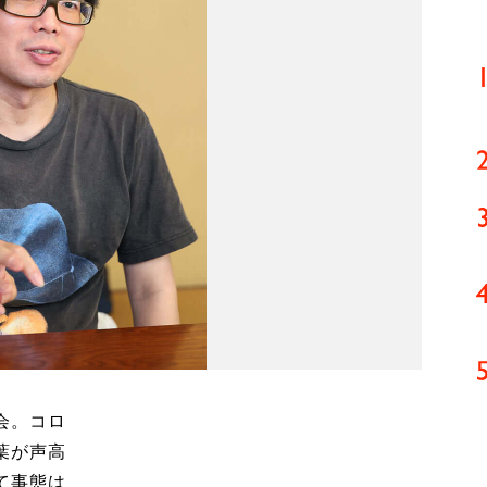
会。コロ
葉が声高
て事態は