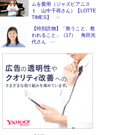
ムを愛用（ジャズピアニス
ンガ」も収録
Book Bang
ト 山中千尋さん）【LOTTE
美輪明宏 晩年の回答を集めた『ほほえんで生き
TIMES】
PR
るための人生相談』がランクイン［エンターテイ
メントベストセラー］
Book Bang
【特別読物】「救うこと、救
われること」（17） 角田光
「『火垂るの墓』は、大嘘である」原作者が抱き
代さん
続けた“自責の念”とは…「自己憐憫は描きたくな
PR
い」監督が徹底的にこだわったこと（後編） #
戦争の記憶
Book Bang
東野圭吾、伊坂幸太郎の人気シリーズ最新作どち
らも文庫化 映画化された直木賞受賞作もランク
イン［文庫ベストセラー］
Book Bang
皇室はなぜ世界から尊敬されているのか？ 「天
皇陛下はお元気でおられるか」がサウジ国王の第
一声になる理由
Book Bang