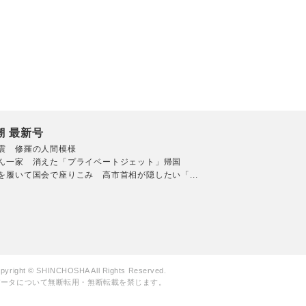
潮 最新号
震 修羅の人間模様
ん一家 消えた「プライベートジェット」帰国
を履いて国会で座りこみ 高市首相が隠したい「...
pyright © SHINCHOSHA All Rights Reserved.
データについて無断転用・無断転載を禁じます。