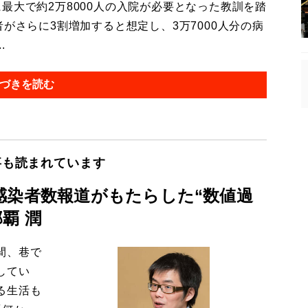
大で約2万8000人の入院が必要となった教訓を踏
がさらに3割増加すると想定し、3万7000人分の病
.
づきを読む
事も読まれています
感染者数報道がもたらした“数値過
覇 潤
間、巷で
してい
る生活も