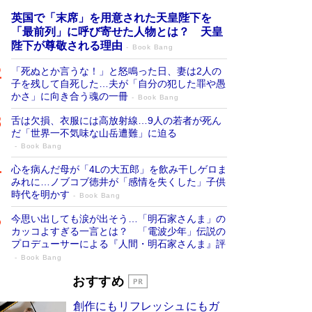
英国で「末席」を用意された天皇陛下を
「最前列」に呼び寄せた人物とは？ 天皇
陛下が尊敬される理由
Book Bang
「死ぬとか言うな！」と怒鳴った日、妻は2人の
子を残して自死した…夫が「自分の犯した罪や愚
かさ」に向き合う魂の一冊
Book Bang
舌は欠損、衣服には高放射線…9人の若者が死ん
だ「世界一不気味な山岳遭難」に迫る
Book Bang
心を病んだ母が「4Lの大五郎」を飲み干しゲロま
みれに…ノブコブ徳井が「感情を失くした」子供
時代を明かす
Book Bang
今思い出しても涙が出そう…「明石家さんま」の
カッコよすぎる一言とは？ 「電波少年」伝説の
プロデューサーによる『人間・明石家さんま』評
Book Bang
「宇宙兄弟」最終46巻がベストセラー1
おすすめ
位 宇宙開発への関心を押し上げた18年の
創作にもリフレッシュにもガ
物語に幕 特装版には「宇宙で描かれたマ