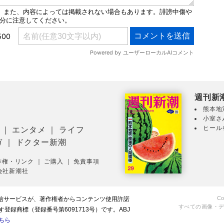
週刊新
熊本地
小室さ
ヒール
｜
エンタメ
｜
ライフ
ガ
｜
ドクター新潮
作権・リンク
｜
ご購入
｜
免責事項
会社新潮社
Co
配信サービスが、著作権者からコンテンツ使用許諾
すべての画像・
録商標（登録番号第6091713号）です。ABJ
ちら