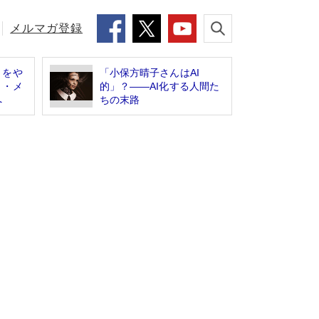
メルマガ登録
」をや
「小保方晴子さんはAI
ト・メ
的」？――AI化する人間た
へ
ちの末路