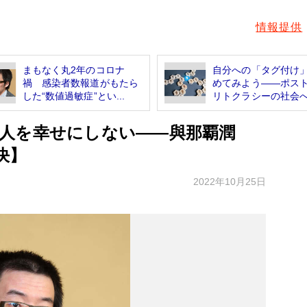
情報提供
まもなく丸2年のコロナ
自分への「タグ付け
禍 感染者数報道がもたら
めてみよう――ポス
した“数値過敏症”とい...
リトクラシーの社会
人を幸せにしない――與那覇潤
決】
2022年10月25日