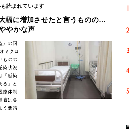
事も読まれています
大幅に増加させたと言うものの…
ややかな声
型）の国
。オミクロ
いものの
感染状況
は「感染
ある」と
医療体制
働省は各
よう要請