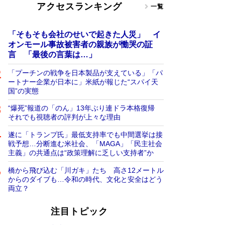
アクセスランキング
一覧
「そもそも会社のせいで起きた人災」 イ
オンモール事故被害者の親族が慟哭の証
言 「最後の言葉は…」
「プーチンの戦争を日本製品が支えている」「パ
ートナー企業が日本に」米紙が報じた“スパイ天
国”の実態
“爆死”報道の「のん」13年ぶり連ドラ本格復帰
それでも視聴者の評判が上々な理由
遂に「トランプ氏」最低支持率でも中間選挙は接
戦予想…分断進む米社会、「MAGA」「民主社会
主義」の共通点は“政策理解に乏しい支持者”か
橋から飛び込む「川ガキ」たち 高さ12メートル
からのダイブも…令和の時代、文化と安全はどう
両立？
注目トピック