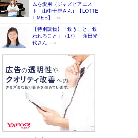
ムを愛用（ジャズピアニス
す
Book Bang
ト 山中千尋さん）【LOTTE
「『火垂るの墓』は、大嘘である」原作者が抱き
TIMES】
PR
続けた“自責の念”とは…「自己憐憫は描きたくな
い」監督が徹底的にこだわったこと（後編） #
【特別読物】「救うこと、救
戦争の記憶
Book Bang
われること」（17） 角田光
代さん
美輪明宏 晩年の回答を集めた『ほほえんで生き
PR
るための人生相談』がランクイン［エンターテイ
メントベストセラー］
Book Bang
「宇宙兄弟」最終46巻がベストセラー1位 宇宙
開発への関心を押し上げた18年の物語に幕 特装
版には「宇宙で描かれたマンガ」も収録
Book Bang
「不意に涙が出そうに…」高嶋政伸が明かし
た“13歳の娘を暴行する役”への葛藤 インティマ
シーコーディネーターに支えられたNHK『大奥』
の裏側
Book Bang