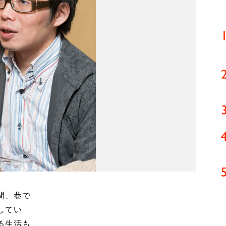
間、巷で
してい
る生活も