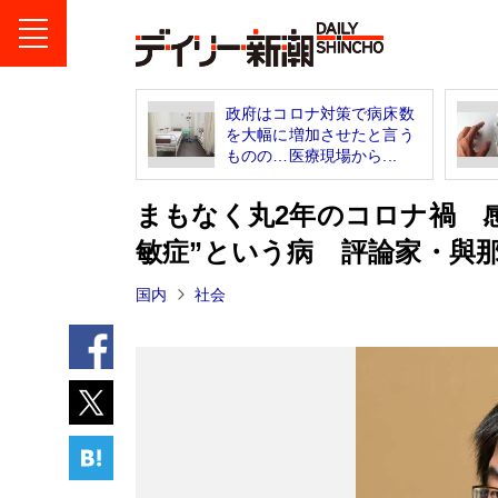
政府はコロナ対策で病床数
を大幅に増加させたと言う
ものの…医療現場から...
まもなく丸2年のコロナ禍 
敏症”という病 評論家・與那
国内
社会