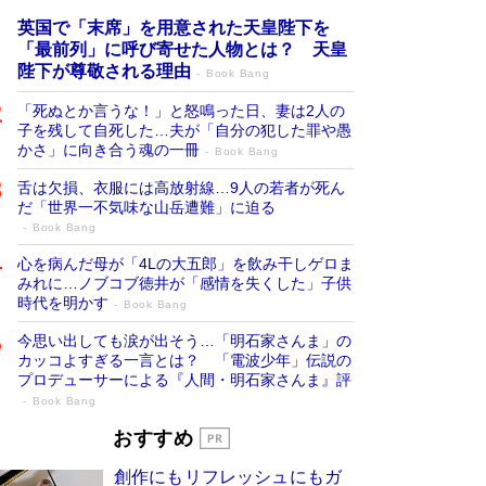
英国で「末席」を用意された天皇陛下を
「最前列」に呼び寄せた人物とは？ 天皇
陛下が尊敬される理由
Book Bang
「死ぬとか言うな！」と怒鳴った日、妻は2人の
子を残して自死した…夫が「自分の犯した罪や愚
かさ」に向き合う魂の一冊
Book Bang
舌は欠損、衣服には高放射線…9人の若者が死ん
だ「世界一不気味な山岳遭難」に迫る
Book Bang
心を病んだ母が「4Lの大五郎」を飲み干しゲロま
みれに…ノブコブ徳井が「感情を失くした」子供
時代を明かす
Book Bang
今思い出しても涙が出そう…「明石家さんま」の
カッコよすぎる一言とは？ 「電波少年」伝説の
プロデューサーによる『人間・明石家さんま』評
Book Bang
「叱って伸びるやつは、褒めたらもっと伸
おすすめ
びる」俳優・高嶋政伸が家族に教わっ
創作にもリフレッシュにもガ
た“人を育てるコツ”…芸への考え方を明か