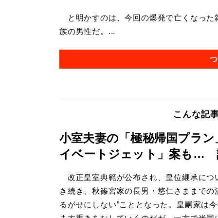
と明かすのは、今回の爆発で亡くなった雑
族の男性だ。...
つ
こんな記
小室夫妻の「極秘帰国プラン
イベートジェット」案も… 
改正皇室典範が公布され、皇位継承につ
き続き、秋篠宮家の長男・悠仁さままでの
るがせにしない”こととなった。皇嗣家は