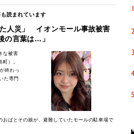
事も読まれています
た人災」 イオンモール事故被害
後の言葉は…」
きな被害
島町）。
導が終わっ
いた専門
のおばとその娘が、避難していたモールの駐車場で