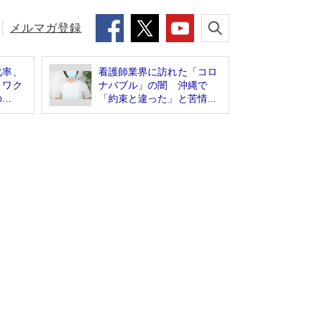
メルマガ登録
化率、
看護師業界に訪れた「コロ
 ワク
ナバブル」の闇 沖縄で
..
「約束と違った」と苦情...