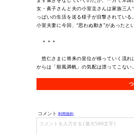
ます重きをなしていくのだが、一方で米国
女・眞子さんと夫の小室圭さんは家族三人
っぱいの生活を送る様子が目撃されている
小室夫妻に今回、“思わぬ動き”があったと
＊＊＊
悠仁さまに将来の皇位が移っていく流れは
からは「順風満帆」の気配は漂ってこない。.
つ