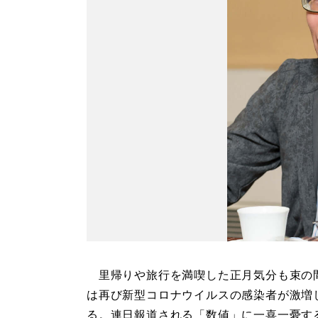
里帰りや旅行を満喫した正月気分も束の
は再び新型コロナウイルスの感染者が激増
る。連日報道される「数値」に一喜一憂す