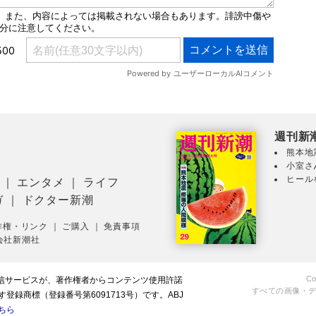
週刊新
熊本地
小室さ
ヒール
｜
エンタメ
｜
ライフ
ガ
｜
ドクター新潮
作権・リンク
｜
ご購入
｜
免責事項
会社新潮社
Co
配信サービスが、著作権者からコンテンツ使用許諾
すべての画像・
録商標（登録番号第6091713号）です。ABJ
ちら