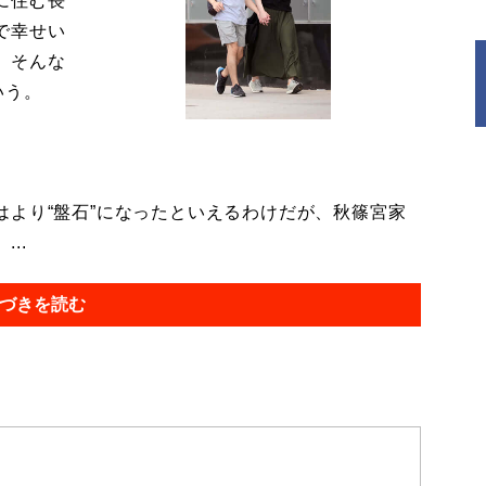
に住む長
で幸せい
。そんな
いう。
より“盤石”になったといえるわけだが、秋篠宮家
..
づきを読む