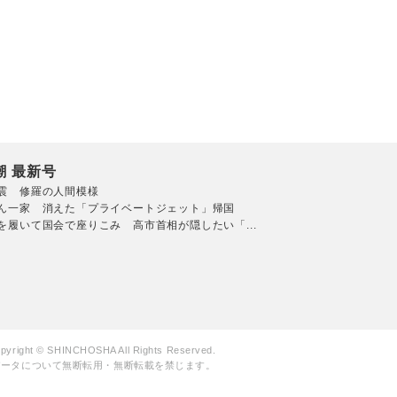
潮 最新号
震 修羅の人間模様
ん一家 消えた「プライベートジェット」帰国
を履いて国会で座りこみ 高市首相が隠したい「...
pyright © SHINCHOSHA All Rights Reserved.
データについて無断転用・無断転載を禁じます。