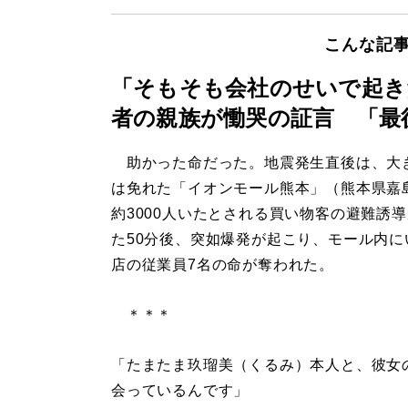
こんな記
「そもそも会社のせいで起き
者の親族が慟哭の証言 「最
助かった命だった。地震発生直後は、大
は免れた「イオンモール熊本」（熊本県嘉
約3000人いたとされる買い物客の避難誘
た50分後、突如爆発が起こり、モール内に
店の従業員7名の命が奪われた。
＊＊＊
「たまたま玖瑠美（くるみ）本人と、彼女
会っているんです」