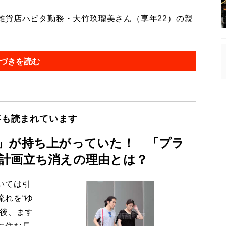
貨店ハビタ勤務・大竹玖瑠美さん（享年22）の親
づきを読む
事も読まれています
」が持ち上がっていた！ 「プラ
計画立ち消えの理由とは？
いては引
流れを“ゆ
今後、ます