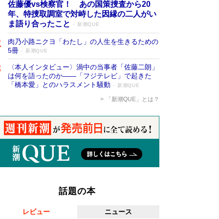
佐藤優vs検察官！ あの国策捜査から20
年、特捜取調室で対峙した因縁の二人がい
ま語り合ったこと
新潮QUE
肉乃小路ニクヨ「わたし」の人生を生きるための
5冊
新潮QUE
〈本人インタビュー〉渦中の当事者「佐藤二朗」
は何を語ったのか――「フジテレビ」で起きた
「橋本愛」とのハラスメント騒動
新潮QUE
「新潮QUE」とは？
話題の本
レビュー
ニュース