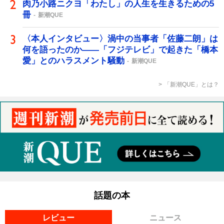
肉乃小路ニクヨ「わたし」の人生を生きるための5
冊
新潮QUE
〈本人インタビュー〉渦中の当事者「佐藤二朗」は
何を語ったのか――「フジテレビ」で起きた「橋本
愛」とのハラスメント騒動
新潮QUE
「新潮QUE」とは？
話題の本
レビュー
ニュース