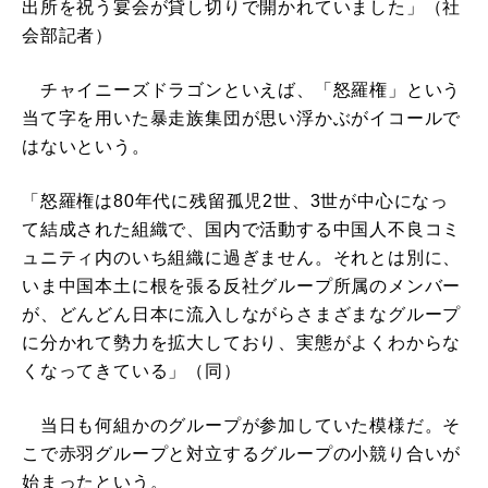
出所を祝う宴会が貸し切りで開かれていました」（社
会部記者）
チャイニーズドラゴンといえば、「怒羅権」という
当て字を用いた暴走族集団が思い浮かぶがイコールで
はないという。
「怒羅権は80年代に残留孤児2世、3世が中心になっ
て結成された組織で、国内で活動する中国人不良コミ
ュニティ内のいち組織に過ぎません。それとは別に、
いま中国本土に根を張る反社グループ所属のメンバー
が、どんどん日本に流入しながらさまざまなグループ
に分かれて勢力を拡大しており、実態がよくわからな
くなってきている」（同）
当日も何組かのグループが参加していた模様だ。そ
こで赤羽グループと対立するグループの小競り合いが
始まったという。