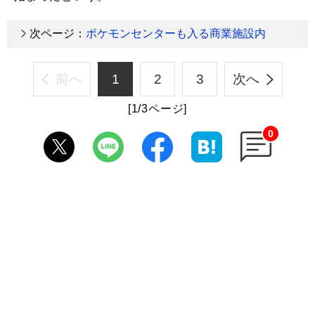
次ページ：
ポケモンセンターも入る商業施設内
前へ
1
2
3
次へ
[1/3ページ]
0