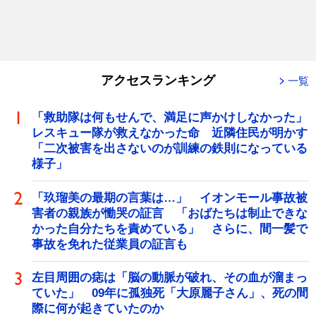
アクセスランキング
一覧
「救助隊は何もせんで、満足に声かけしなかった」
レスキュー隊が救えなかった命 近隣住民が明かす
「二次被害を出さないのが訓練の鉄則になっている
様子」
「玖瑠美の最期の言葉は…」 イオンモール事故被
害者の親族が慟哭の証言 「おばたちは制止できな
かった自分たちを責めている」 さらに、間一髪で
事故を免れた従業員の証言も
左目周囲の痣は「脳の動脈が破れ、その血が溜まっ
ていた」 09年に孤独死「大原麗子さん」、死の間
際に何が起きていたのか