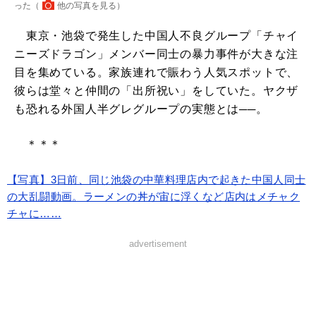
った（
他の写真を見る
）
東京・池袋で発生した中国人不良グループ「チャイ
ニーズドラゴン」メンバー同士の暴力事件が大きな注
目を集めている。家族連れで賑わう人気スポットで、
彼らは堂々と仲間の「出所祝い」をしていた。ヤクザ
も恐れる外国人半グレグループの実態とは──。
＊＊＊
【写真】3日前、同じ池袋の中華料理店内で起きた中国人同士
の大乱闘動画。ラーメンの丼が宙に浮くなど店内はメチャク
チャに……
advertisement