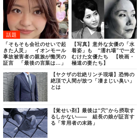
話題
「そもそも会社のせいで起
【写真】意外な女優の「水
きた人災」 イオンモール
着姿」も “濡れ場”で一皮
事故被害者の親族が慟哭の
むけた女優たち 【映画・
証言 「最後の言葉は…」
極道の妻たち】
【ヤクザの壮絶リンチ現場】恐怖の
絶頂で人間が放つ「凄まじい臭い」
とは
【覚せい剤】最後は“穴”から摂取す
るしかない―― 組長の娘が証言す
る「常用者の末路」