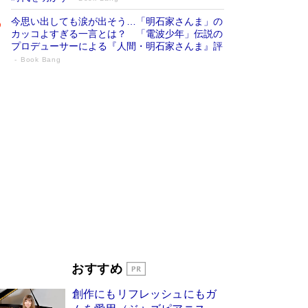
今思い出しても涙が出そう…「明石家さんま」の
カッコよすぎる一言とは？ 「電波少年」伝説の
プロデューサーによる『人間・明石家さんま』評
Book Bang
「宇宙兄弟」最終46巻がベストセラー1
位 宇宙開発への関心を押し上げた18年の
物語に幕 特装版には「宇宙で描かれたマ
ンガ」も収録
Book Bang
美輪明宏 晩年の回答を集めた『ほほえんで生き
るための人生相談』がランクイン［エンターテイ
メントベストセラー］
Book Bang
「『火垂るの墓』は、大嘘である」原作者が抱き
続けた“自責の念”とは…「自己憐憫は描きたくな
い」監督が徹底的にこだわったこと（後編） #
戦争の記憶
Book Bang
皇室はなぜ世界から尊敬されているのか？ 「天
おすすめ
皇陛下はお元気でおられるか」がサウジ国王の第
一声になる理由
Book Bang
創作にもリフレッシュにもガ
東野圭吾、伊坂幸太郎の人気シリーズ最新作どち