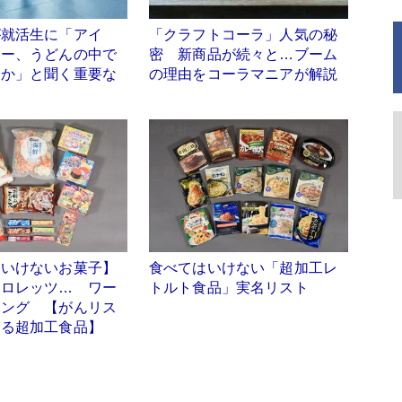
が就活生に「アイ
「クラフトコーラ」人気の秘
ヒー、うどんの中で
密 新商品が続々と…ブーム
きか」と聞く重要な
の理由をコーラマニアが解説
はいけないお菓子】
食べてはいけない「超加工レ
クロレッツ… ワー
トルト食品」実名リスト
キング 【がんリス
する超加工食品】