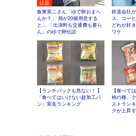
話題
板東英二さん「ゆで卵おまへ
鉄道会社
んか？」 局が20個用意する
ス、コー
と… 「出演料も交通費も要ら
どれが好
ん」のゆで卵伝説
ワケ
【ランチパックも危ない！ 】
【食べて
「食べてはいけない超加工パ
柿の種、
ン」実名ランキング
ストラン
クが上昇