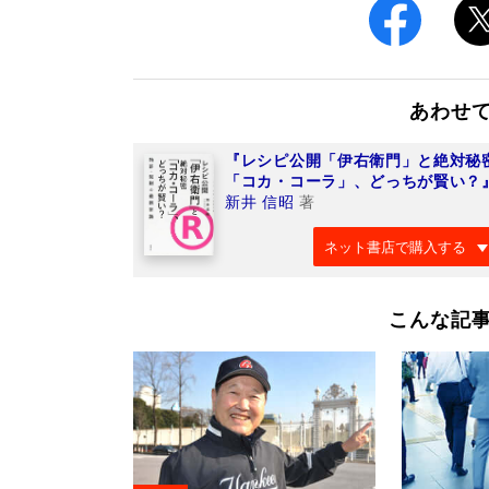
あわせ
『レシピ公開「伊右衛門」と絶対秘
「コカ・コーラ」、どっちが賢い？
新井 信昭
著
ネット書店で購入する
こんな記