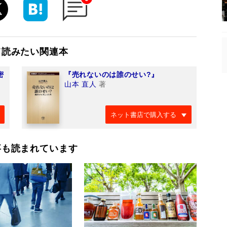
て読みたい関連本
密
『売れないのは誰のせい?』
』
山本 直人
著
ネット書店で購入する
事も読まれています