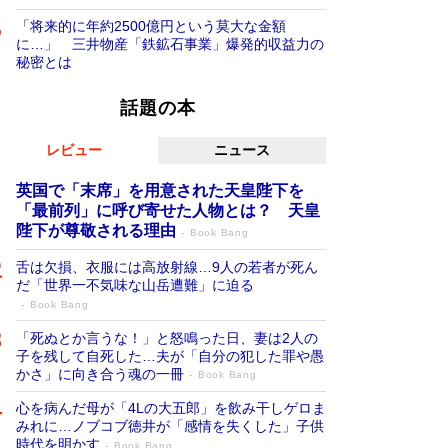
「将来的に年約2500億円という莫大な金額
に…」 三井物産「鉄鉱石事業」爆発的収益力の
秘密とは
話題の本
レビュー
ニュース
英国で「末席」を用意された天皇陛下を
「最前列」に呼び寄せた人物とは？ 天皇
陛下が尊敬される理由
Book Bang
舌は欠損、衣服には高放射線…9人の若者が死ん
だ「世界一不気味な山岳遭難」に迫る
Book Bang
「死ぬとか言うな！」と怒鳴った日、妻は2人の
子を残して自死した…夫が「自分の犯した罪や愚
かさ」に向き合う魂の一冊
Book Bang
心を病んだ母が「4Lの大五郎」を飲み干しゲロま
みれに…ノブコブ徳井が「感情を失くした」子供
時代を明かす
Book Bang