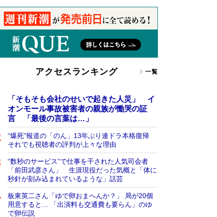
アクセスランキング
一覧
「そもそも会社のせいで起きた人災」 イ
オンモール事故被害者の親族が慟哭の証
言 「最後の言葉は…」
“爆死”報道の「のん」13年ぶり連ドラ本格復帰
それでも視聴者の評判が上々な理由
“数秒のサービス”で仕事を干された人気司会者
「前田武彦さん」 生涯現役だった気概と「体に
秒針が刻み込まれているような」話芸
板東英二さん「ゆで卵おまへんか？」 局が20個
用意すると… 「出演料も交通費も要らん」のゆ
で卵伝説