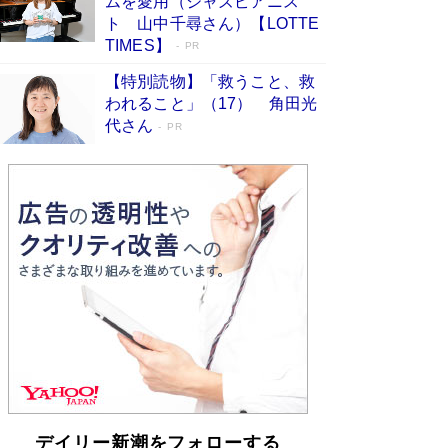
ムを愛用（ジャズピアニス
らも文庫化 映画化された直木賞受賞作もランク
ト 山中千尋さん）【LOTTE
イン［文庫ベストセラー］
Book Bang
TIMES】
PR
【特別読物】「救うこと、救
われること」（17） 角田光
代さん
PR
デイリー新潮をフォローする