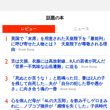
話題の本
レビュー
ニュース
英国で「末席」を用意された天皇陛下を「最前列」
に呼び寄せた人物とは？ 天皇陛下が尊敬される理
由
Book Bang
舌は欠損、衣服には高放射線…9人の若者が死んだ
「世界一不気味な山岳遭難」に迫る
Book Bang
「死ぬとか言うな！」と怒鳴った日、妻は2人の子
を残して自死した…夫が「自分の犯した罪や愚か
さ」に向き合う魂の一冊
Book Bang
心を病んだ母が「4Lの大五郎」を飲み干しゲロまみ
れに…ノブコブ徳井が「感情を失くした」子供時代