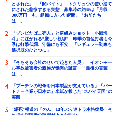
とされた」 「闇バイト」 トクリュウの使い捨て
にされた悲惨すぎる実態 募集時の約束は「月収
300万円」も、組織に入った瞬間、「お前たち
は…」
「ゾンビたばこ売人」と肩組みショット「小園海
斗」に注がれる“厳しい視線” 昨季の首位打者も今
季は打撃低調、守備にも不安 「レギュラー剥奪も
選択肢のひとつに」
「そもそも会社のせいで起きた人災」 イオンモー
ル事故被害者の親族が慟哭の証言 「最後の言葉
は…」
「プーチンの戦争を日本製品が支えている」「パー
トナー企業が日本に」米紙が報じた“スパイ天国”の
実態
“爆死”報道の「のん」13年ぶり連ドラ本格復帰 そ