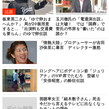
話題
板東英二さん「ゆで卵おま
玉川徹氏の「電通演出説」
へんか？」 局が20個用意
は大嘘！ では「国葬」で
すると… 「出演料も交通費
菅氏の弔辞を“書いた”のは
も要らん」のゆで卵伝説
誰か？
「情熱大陸」プロデューサーが吉田
沙保里に暴言 ディレクター激怒
ロングヘアにボディコン姿「ジュリ
アナ」のVIP席でたむろ 型破り
「安倍昭恵」の酔狂伝説
視聴率女王「細木数子さん」死去
今だから言えるテレビに出なくなっ
たホントの理由