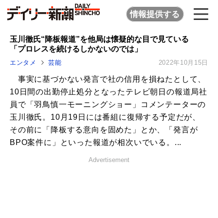
情報提供する
玉川徹氏“降板報道”を他局は懐疑的な目で見ている
「プロレスを続けるしかないのでは」
エンタメ
芸能
2022年10月15日
事実に基づかない発言で社の信用を損ねたとして、
10日間の出勤停止処分となったテレビ朝日の報道局社
員で「羽鳥慎一モーニングショー」コメンテーターの
玉川徹氏。10月19日には番組に復帰する予定だが、
その前に「降板する意向を固めた」とか、「発言が
BPO案件に」といった報道が相次いでいる。...
Advertisement