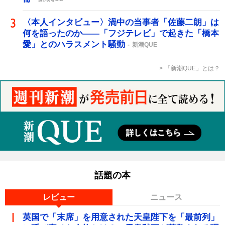
〈本人インタビュー〉渦中の当事者「佐藤二朗」は
何を語ったのか――「フジテレビ」で起きた「橋本
愛」とのハラスメント騒動
新潮QUE
「新潮QUE」とは？
話題の本
レビュー
ニュース
英国で「末席」を用意された天皇陛下を「最前列」