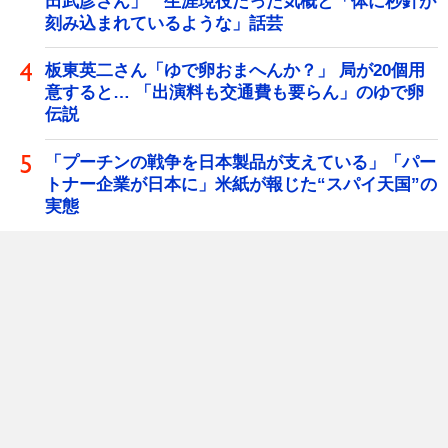
田武彦さん」 生涯現役だった気概と「体に秒針が
刻み込まれているような」話芸
板東英二さん「ゆで卵おまへんか？」 局が20個用
意すると… 「出演料も交通費も要らん」のゆで卵
伝説
「プーチンの戦争を日本製品が支えている」「パー
トナー企業が日本に」米紙が報じた“スパイ天国”の
実態