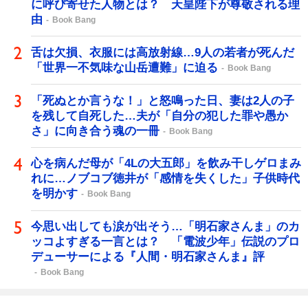
に呼び寄せた人物とは？ 天皇陛下が尊敬される理
由
Book Bang
舌は欠損、衣服には高放射線…9人の若者が死んだ
「世界一不気味な山岳遭難」に迫る
Book Bang
「死ぬとか言うな！」と怒鳴った日、妻は2人の子
を残して自死した…夫が「自分の犯した罪や愚か
さ」に向き合う魂の一冊
Book Bang
心を病んだ母が「4Lの大五郎」を飲み干しゲロまみ
れに…ノブコブ徳井が「感情を失くした」子供時代
を明かす
Book Bang
今思い出しても涙が出そう…「明石家さんま」のカ
ッコよすぎる一言とは？ 「電波少年」伝説のプロ
デューサーによる『人間・明石家さんま』評
Book Bang