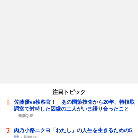
注目トピック
佐藤優vs検察官！ あの国策捜査から20年、特捜取
調室で対峙した因縁の二人がいま語り合ったこと
新潮QUE
肉乃小路ニクヨ「わたし」の人生を生きるための5
冊
新潮QUE