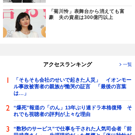
「菊川怜」表舞台から消えても富
豪 夫の資産は300億円以上
アクセスランキング
一覧
「そもそも会社のせいで起きた人災」 イオンモー
ル事故被害者の親族が慟哭の証言 「最後の言葉
は…」
“爆死”報道の「のん」13年ぶり連ドラ本格復帰 そ
れでも視聴者の評判が上々な理由
“数秒のサービス”で仕事を干された人気司会者「前