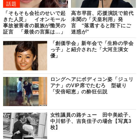
話題
「そもそも会社のせいで起
高市早苗、応援演説で前代
きた人災」 イオンモール
未聞の「天皇利用」発
事故被害者の親族が慟哭の
言 “落選すると陛下にご
証言 「最後の言葉は…」
迷惑が”
「創価学会」新年会で「生粋の学会
っ子」と紹介された「大河主演女
優」
ロングヘアにボディコン姿「ジュリ
アナ」のVIP席でたむろ 型破り
「安倍昭恵」の酔狂伝説
女性議員の路チュー 田中美絵子、
中川郁子、吉良佳子の場合【写真3
枚】