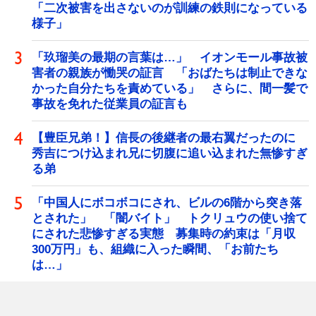
「二次被害を出さないのが訓練の鉄則になっている
様子」
「玖瑠美の最期の言葉は…」 イオンモール事故被
害者の親族が慟哭の証言 「おばたちは制止できな
かった自分たちを責めている」 さらに、間一髪で
事故を免れた従業員の証言も
【豊臣兄弟！】信長の後継者の最右翼だったのに
秀吉につけ込まれ兄に切腹に追い込まれた無惨すぎ
る弟
「中国人にボコボコにされ、ビルの6階から突き落
とされた」 「闇バイト」 トクリュウの使い捨て
にされた悲惨すぎる実態 募集時の約束は「月収
300万円」も、組織に入った瞬間、「お前たち
は…」