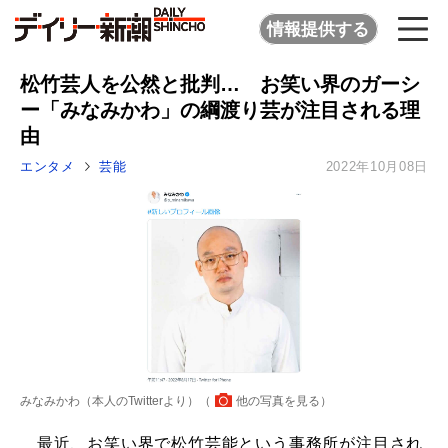
情報提供する
松竹芸人を公然と批判… お笑い界のガーシ
ー「みなみかわ」の綱渡り芸が注目される理
由
エンタメ
芸能
2022年10月08日
みなみかわ（本人のTwitterより）（
他の写真を見る
）
最近、お笑い界で松竹芸能という事務所が注目され