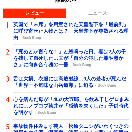
レビュー
ニュース
英国で「末席」を用意された天皇陛下を「最前列」
に呼び寄せた人物とは？ 天皇陛下が尊敬される理
由
Book Bang
「死ぬとか言うな！」と怒鳴った日、妻は2人の子
を残して自死した…夫が「自分の犯した罪や愚か
さ」に向き合う魂の一冊
Book Bang
舌は欠損、衣服には高放射線…9人の若者が死んだ
「世界一不気味な山岳遭難」に迫る
Book Bang
心を病んだ母が「4Lの大五郎」を飲み干しゲロまみ
れに…ノブコブ徳井が「感情を失くした」子供時代
を明かす
Book Bang
事故物件住みます芸人・松原タニシがいわくつきの