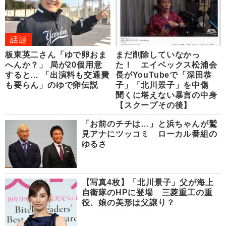
話題
板東英二さん「ゆで卵おま
まだ削除していなかっ
へんか？」 局が20個用意
た！ エイベックス松浦会
すると… 「出演料も交通費
長がYouTubeで「深田恭
も要らん」のゆで卵伝説
子」「北川景子」を中傷
聞くに堪えない暴言の中身
【スクープその後】
「お前のチチは…」と浜ちゃんが鷲
見アナにツッコミ ローカル番組の
ゆるさ
【写真4枚】「北川景子」父が海上
自衛隊のHPに登場 三菱重工の重
役、娘の美形は父譲り？