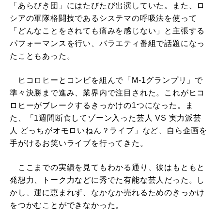
「あらびき団」にはたびたび出演していた。また、ロ
シアの軍隊格闘技であるシステマの呼吸法を使って
「どんなことをされても痛みを感じない」と主張する
パフォーマンスを行い、バラエティ番組で話題になっ
たこともあった。
ヒコロヒーとコンビを組んで「M-1グランプリ」で
準々決勝まで進み、業界内で注目された。これがヒコ
ロヒーがブレークするきっかけの1つになった。ま
た、「1週間断食してゾーン入った芸人 VS 実力派芸
人 どっちがオモロいねん？ライブ」など、自ら企画を
手がけるお笑いライブを行ってきた。
ここまでの実績を見てもわかる通り、彼はもともと
発想力、トーク力などに秀でた有能な芸人だった。し
かし、運に恵まれず、なかなか売れるためのきっかけ
をつかむことができなかった。