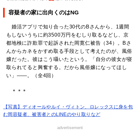
容疑者の家に出向くのはNG
婚活アプリで知り合った30代のBさんから、1週間
もしないうちに約3500万円をむしり取るなどし、京
都地検に詐欺罪で起訴された岡寛仁被告（34）。Bさ
んからカネをかすめ取る手段として考えたのが、風俗
嬢だった。彼はこう囁いたという。「自分の彼女が寝
取られてると興奮する。だから風俗嬢になってほし
い」――。（全4回）
＊＊＊
【写真】ディオールやルイ・ヴィトン、ロレックスに身を包
む岡容疑者、被害者とのLINEのやり取りなど
advertisement