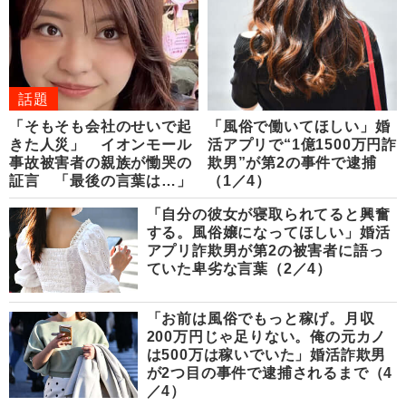
話題
「そもそも会社のせいで起
「風俗で働いてほしい」婚
きた人災」 イオンモール
活アプリで“1億1500万円詐
事故被害者の親族が慟哭の
欺男”が第2の事件で逮捕
証言 「最後の言葉は…」
（1／4）
「自分の彼女が寝取られてると興奮
する。風俗嬢になってほしい」婚活
アプリ詐欺男が第2の被害者に語っ
ていた卑劣な言葉（2／4）
「お前は風俗でもっと稼げ。月収
200万円じゃ足りない。俺の元カノ
は500万は稼いでいた」婚活詐欺男
が2つ目の事件で逮捕されるまで（4
／4）