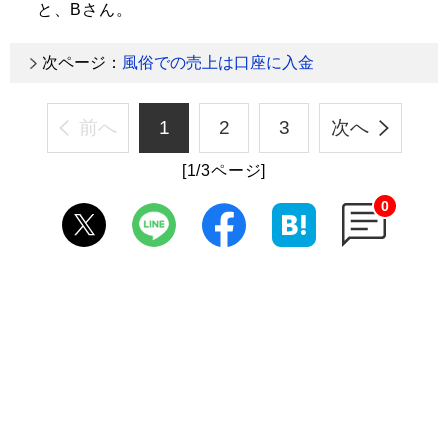
と、Bさん。
次ページ：
風俗での売上は口座に入金
前へ
1
2
3
次へ
[1/3ページ]
0