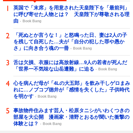
英国で「末席」を用意された天皇陛下を「最前列」
に呼び寄せた人物とは？ 天皇陛下が尊敬される理
由
Book Bang
「死ぬとか言うな！」と怒鳴った日、妻は2人の子
を残して自死した…夫が「自分の犯した罪や愚か
さ」に向き合う魂の一冊
Book Bang
舌は欠損、衣服には高放射線…9人の若者が死んだ
「世界一不気味な山岳遭難」に迫る
Book Bang
心を病んだ母が「4Lの大五郎」を飲み干しゲロまみ
れに…ノブコブ徳井が「感情を失くした」子供時代
を明かす
Book Bang
事故物件住みます芸人・松原タニシがいわくつきの
部屋を大公開 漫画家・清野とおるが聞いた衝撃の
体験とは？
Book Bang