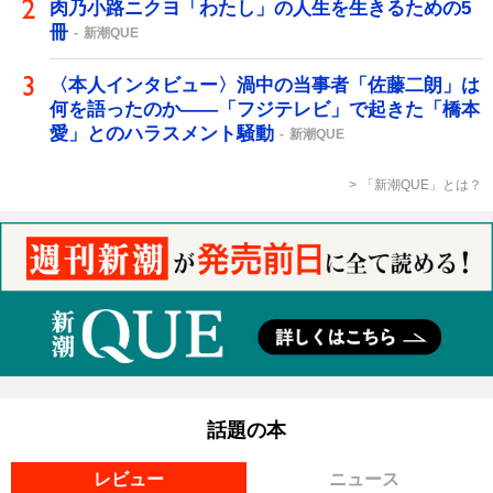
肉乃小路ニクヨ「わたし」の人生を生きるための5
冊
新潮QUE
〈本人インタビュー〉渦中の当事者「佐藤二朗」は
何を語ったのか――「フジテレビ」で起きた「橋本
愛」とのハラスメント騒動
新潮QUE
「新潮QUE」とは？
話題の本
レビュー
ニュース