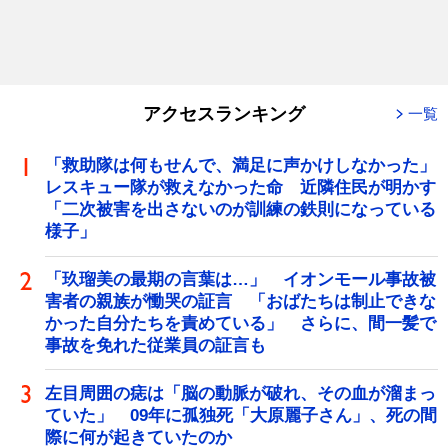
アクセスランキング
一覧
「救助隊は何もせんで、満足に声かけしなかった」
レスキュー隊が救えなかった命 近隣住民が明かす
「二次被害を出さないのが訓練の鉄則になっている
様子」
「玖瑠美の最期の言葉は…」 イオンモール事故被
害者の親族が慟哭の証言 「おばたちは制止できな
かった自分たちを責めている」 さらに、間一髪で
事故を免れた従業員の証言も
左目周囲の痣は「脳の動脈が破れ、その血が溜まっ
ていた」 09年に孤独死「大原麗子さん」、死の間
際に何が起きていたのか