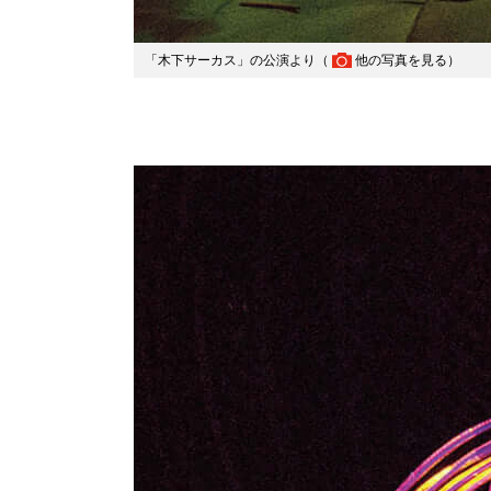
「木下サーカス」の公演より（
他の写真を見る
）