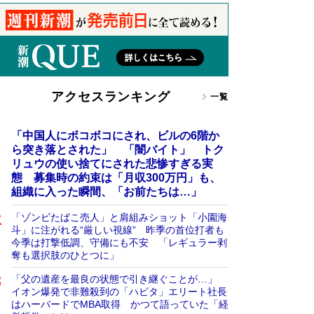
アクセスランキング
一覧
「中国人にボコボコにされ、ビルの6階か
ら突き落とされた」 「闇バイト」 トク
リュウの使い捨てにされた悲惨すぎる実
態 募集時の約束は「月収300万円」も、
組織に入った瞬間、「お前たちは…」
「ゾンビたばこ売人」と肩組みショット「小園海
斗」に注がれる“厳しい視線” 昨季の首位打者も
今季は打撃低調、守備にも不安 「レギュラー剥
奪も選択肢のひとつに」
「父の遺産を最良の状態で引き継ぐことが…」
イオン爆発で非難殺到の「ハビタ」エリート社長
はハーバードでMBA取得 かつて語っていた「経