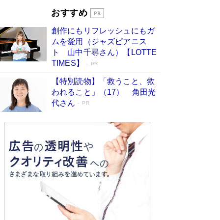
とりのプラネット』試し読み
Book Bang
おすすめ
和田秀樹の70代、80代向け新書がベスト3を独
占 上半期1位にも選出［新書ベストセラー］
創作にもリフレッシュにもガ
Book Bang
ムを愛用（ジャズピアニス
ト 山中千尋さん）【LOTTE
TIMES】
PR
【特別読物】「救うこと、救
われること」（17） 角田光
代さん
PR