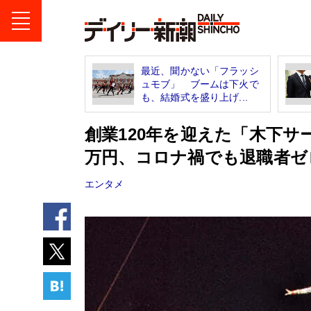
最近、聞かない「フラッシ
ュモブ」 ブームは下火で
も、結婚式を盛り上げ...
創業120年を迎えた「木下サ
万円、コロナ禍でも退職者ゼ
エンタメ