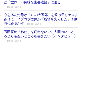
だ「世界一不気味な山岳遭難」に迫る
Book Bang
心を病んだ母が「4Lの大五郎」を飲み干しゲロま
みれに…ノブコブ徳井が「感情を失くした」子供
時代を明かす
Book Bang
石田夏穂『わたしを庇わないで』人間のいいとこ
ろよりも悪いところを書きたい【インタビュー】
Book Bang
73歳でも働くしかない 「老後レス時代」
に交通誘導員の独白が話題
Book Bang
「『火垂るの墓』は、大嘘である」原作者が抱き
続けた“自責の念”とは…「自己憐憫は描きたくな
い」監督が徹底的にこだわったこと（後編） #
戦争の記憶
Book Bang
「なんで？ そんな馬鹿な……」90歳になった作
家・阿刀田高さんが、ひとり暮らしの生活を明か
す
Book Bang
友近氏、絶賛！ 鎌倉を舞台に、孤独を抱えた
人々が新たな一歩を踏み出す連作短篇集『海のほ