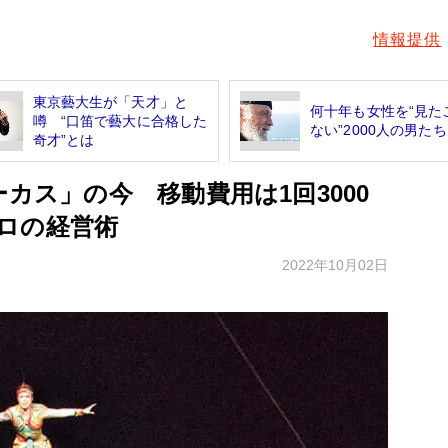
情報提供
東京藝大生が「天才」と
何十年も女性を“見た
噂 “口笛で藝大に合格した
ない”2000人の男たち
奇才”とは
ーカス」の今 移動費用は1回3000
ロの経営術
2022年10月02日