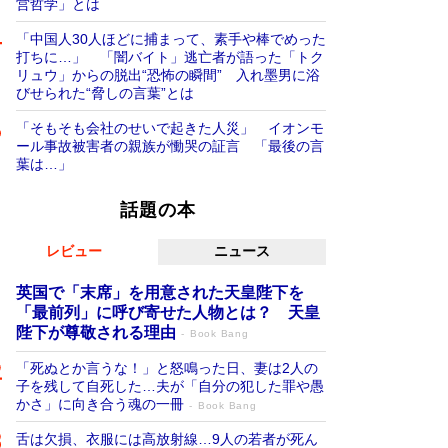
営哲学」とは
「中国人30人ほどに捕まって、素手や棒でめった
打ちに…」 「闇バイト」逃亡者が語った「トク
リュウ」からの脱出“恐怖の瞬間” 入れ墨男に浴
びせられた“脅しの言葉”とは
「そもそも会社のせいで起きた人災」 イオンモ
ール事故被害者の親族が慟哭の証言 「最後の言
葉は…」
話題の本
レビュー
ニュース
英国で「末席」を用意された天皇陛下を
「最前列」に呼び寄せた人物とは？ 天皇
陛下が尊敬される理由
Book Bang
「死ぬとか言うな！」と怒鳴った日、妻は2人の
子を残して自死した…夫が「自分の犯した罪や愚
かさ」に向き合う魂の一冊
Book Bang
舌は欠損、衣服には高放射線…9人の若者が死ん