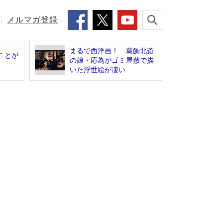
メルマガ登録
まるで西洋画！ 葛飾北斎
ことが
の娘・応為がゴミ屋敷で描
いた浮世絵が凄い