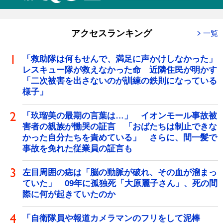
アクセスランキング
一覧
「救助隊は何もせんで、満足に声かけしなかった」
レスキュー隊が救えなかった命 近隣住民が明かす
「二次被害を出さないのが訓練の鉄則になっている
様子」
「玖瑠美の最期の言葉は…」 イオンモール事故被
害者の親族が慟哭の証言 「おばたちは制止できな
かった自分たちを責めている」 さらに、間一髪で
事故を免れた従業員の証言も
左目周囲の痣は「脳の動脈が破れ、その血が溜まっ
ていた」 09年に孤独死「大原麗子さん」、死の間
際に何が起きていたのか
「自衛隊員や報道カメラマンのフリをして泥棒