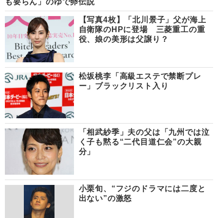
も要らん」のゆで卵伝説
【写真4枚】「北川景子」父が海上
自衛隊のHPに登場 三菱重工の重
役、娘の美形は父譲り？
松坂桃李「高級エステで禁断プレ
ー」ブラックリスト入り
「相武紗季」夫の父は「九州では泣
く子も黙る“二代目道仁会”の大親
分」
小栗旬、“フジのドラマには二度と
出ない”の激怒