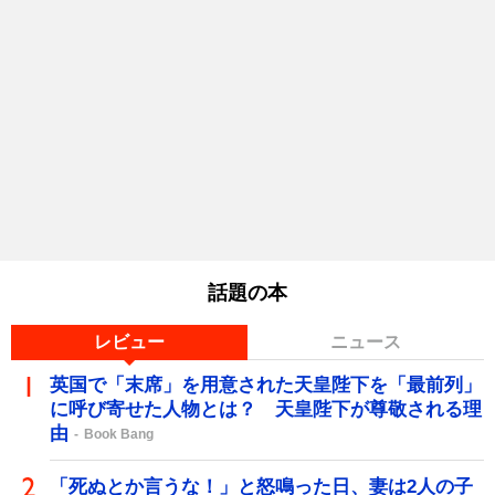
話題の本
レビュー
ニュース
英国で「末席」を用意された天皇陛下を「最前列」
に呼び寄せた人物とは？ 天皇陛下が尊敬される理
由
Book Bang
「死ぬとか言うな！」と怒鳴った日、妻は2人の子