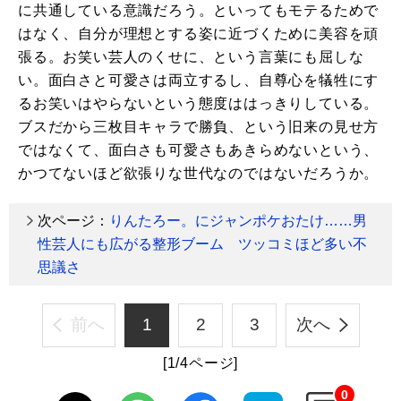
に共通している意識だろう。といってもモテるためで
はなく、自分が理想とする姿に近づくために美容を頑
張る。お笑い芸人のくせに、という言葉にも屈しな
い。面白さと可愛さは両立するし、自尊心を犠牲にす
るお笑いはやらないという態度ははっきりしている。
ブスだから三枚目キャラで勝負、という旧来の見せ方
ではなくて、面白さも可愛さもあきらめないという、
かつてないほど欲張りな世代なのではないだろうか。
次ページ：
りんたろー。にジャンポケおたけ……男
性芸人にも広がる整形ブーム ツッコミほど多い不
思議さ
前へ
1
2
3
次へ
[1/4ページ]
0