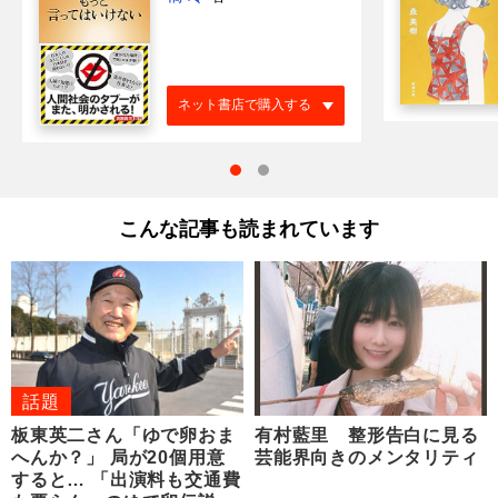
ネット書店で購入する
こんな記事も読まれています
話題
板東英二さん「ゆで卵おま
有村藍里 整形告白に見る
へんか？」 局が20個用意
芸能界向きのメンタリティ
すると… 「出演料も交通費