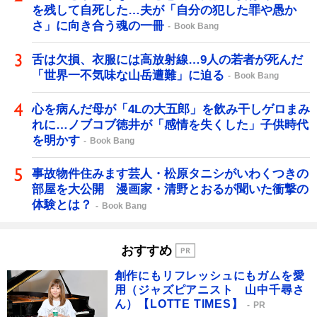
を残して自死した…夫が「自分の犯した罪や愚か
さ」に向き合う魂の一冊
Book Bang
舌は欠損、衣服には高放射線…9人の若者が死んだ
「世界一不気味な山岳遭難」に迫る
Book Bang
心を病んだ母が「4Lの大五郎」を飲み干しゲロまみ
れに…ノブコブ徳井が「感情を失くした」子供時代
を明かす
Book Bang
事故物件住みます芸人・松原タニシがいわくつきの
部屋を大公開 漫画家・清野とおるが聞いた衝撃の
体験とは？
Book Bang
おすすめ
創作にもリフレッシュにもガムを愛
用（ジャズピアニスト 山中千尋さ
ん）【LOTTE TIMES】
PR