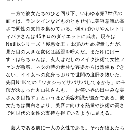
一方で彼女たちのひと回り下、いわゆる第7世代の
面々は、ランクインなどものともせずに美容意識の高
さで同性の支持を集めている。例えばゆりやんレトリ
ィバァさんは45キロのダイエットに成功。現在は
Netflixシリーズ「極悪女王」出演のため増量したが、
見た目の大きな変化は話題を呼んだ。またゆにばー
す・はらちゃんは、玄人はだしのメイク技術で女性フ
ァンが急増。ネタの時の素朴な容姿からは想像もでき
ない、イイ女への変身っぷりで世間の度肝を抜いた。
先日NHKでの「ワタシってサバサバしてるから」の主
演が決まった丸山礼さんも、「お笑い界の田中みな実
さんを目指す」というほど美容知識が豊かである。彼
女たちは面白さより、美容に向ける熱量や技術の高さ
で同世代の女性の支持を得ているように見える。
芸人である前に一人の女性である。それが彼女たち