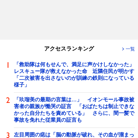
アクセスランキング
一覧
「救助隊は何もせんで、満足に声かけしなかった」
レスキュー隊が救えなかった命 近隣住民が明かす
「二次被害を出さないのが訓練の鉄則になっている
様子」
「玖瑠美の最期の言葉は…」 イオンモール事故被
害者の親族が慟哭の証言 「おばたちは制止できな
かった自分たちを責めている」 さらに、間一髪で
事故を免れた従業員の証言も
左目周囲の痣は「脳の動脈が破れ、その血が溜まっ