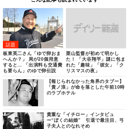
話題
板東英二さん「ゆで卵おま
栗山監督が初めて明かし
へんか？」 局が20個用意
た！ 「大谷翔平」謎に包ま
すると… 「出演料も交通費
れた「趣味」「彼女」「ク
も要らん」のゆで卵伝説
リスマスの夜」
【報じられなかった角界のタブー】
「貴ノ浪」が命を落とした午前10時
のラブホテル
貴重な「イチロー」インタビュ
ー“ぼくの結婚” 引退で最注目、弓
子夫人とのなれそめ