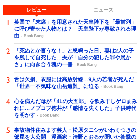
レビュー
ニュース
英国で「末席」を用意された天皇陛下を「最前列」
に呼び寄せた人物とは？ 天皇陛下が尊敬される理
由
Book Bang
「死ぬとか言うな！」と怒鳴った日、妻は2人の子
を残して自死した…夫が「自分の犯した罪や愚か
さ」に向き合う魂の一冊
Book Bang
舌は欠損、衣服には高放射線…9人の若者が死んだ
「世界一不気味な山岳遭難」に迫る
Book Bang
心を病んだ母が「4Lの大五郎」を飲み干しゲロまみ
れに…ノブコブ徳井が「感情を失くした」子供時代
を明かす
Book Bang
事故物件住みます芸人・松原タニシがいわくつきの
部屋を大公開 漫画家・清野とおるが聞いた衝撃の