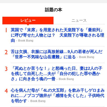
話題の本
レビュー
ニュース
英国で「末席」を用意された天皇陛下を「最前列」
に呼び寄せた人物とは？ 天皇陛下が尊敬される理
由
Book Bang
舌は欠損、衣服には高放射線…9人の若者が死んだ
「世界一不気味な山岳遭難」に迫る
Book Bang
「死ぬとか言うな！」と怒鳴った日、妻は2人の子
を残して自死した…夫が「自分の犯した罪や愚か
さ」に向き合う魂の一冊
Book Bang
心を病んだ母が「4Lの大五郎」を飲み干しゲロまみ
れに…ノブコブ徳井が「感情を失くした」子供時代
を明かす
Book Bang