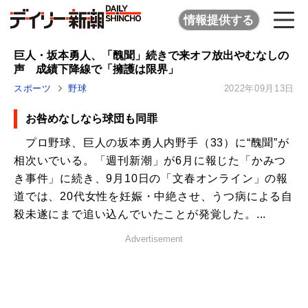
情報提供する
巨人・坂本勇人、「醜聞」続きで来オフ放出やむなしの
声 成績下降線で「擁護は限界」
スポーツ
野球
2022年09月13日
お咎めなしなら球団も同罪
プロ野球、巨人の坂本勇人内野手（33）に“醜聞”が
相次いでいる。「週刊新潮」が6月に報じた「かみつ
き事件」に続き、9月10日の「文春オンライン」の報
道では、20代女性を妊娠・中絶させ、うつ病による自
殺未遂にまで追い込んでいたことが発覚した。...
Advertisement