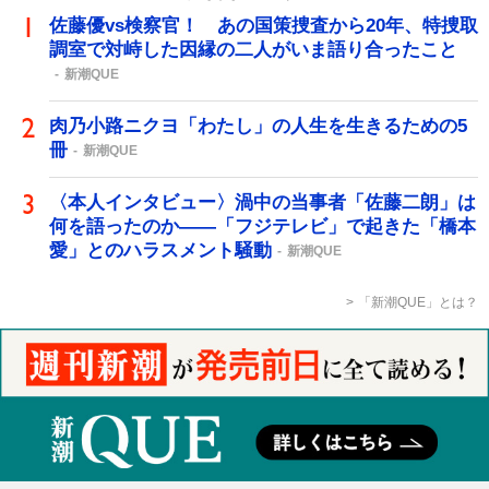
佐藤優vs検察官！ あの国策捜査から20年、特捜取
調室で対峙した因縁の二人がいま語り合ったこと
新潮QUE
肉乃小路ニクヨ「わたし」の人生を生きるための5
冊
新潮QUE
〈本人インタビュー〉渦中の当事者「佐藤二朗」は
何を語ったのか――「フジテレビ」で起きた「橋本
愛」とのハラスメント騒動
新潮QUE
「新潮QUE」とは？