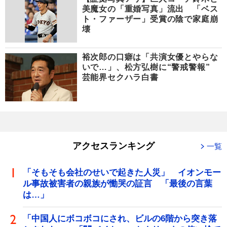
美魔女の「重婚写真」流出 「ベス
ト・ファーザー」受賞の陰で家庭崩
壊
裕次郎の口癖は「共演女優とやらな
いで…」、松方弘樹に“警戒警報”
芸能界セクハラ白書
アクセスランキング
一覧
「そもそも会社のせいで起きた人災」 イオンモー
ル事故被害者の親族が慟哭の証言 「最後の言葉
は…」
「中国人にボコボコにされ、ビルの6階から突き落