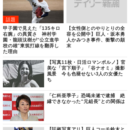
話題
甲子園で見えた「135キロ
【女性側とのやりとりの全
右腕」の異質さ 神村学
容を公開中】巨人・坂本勇
園・龍頭汰樹が“公立進学
人かみつき事件、衝撃の顛
校の雄”東筑打線を翻弄し
末
た理由
【写真11枚・日活ロマンポルノ】官
美な「宮下順子」「谷ナオミ」撮影
風景 今も色褪せない3人の女優た
ち
「仁科亜季子」恐喝未遂で逮捕 絶
縁できなかった“元組長”との関係は
【証拠写真アリ】巨人コーチ鈴木と