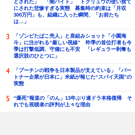
とされた」 「闇バイト」 トクリュウの使い捨て
にされた悲惨すぎる実態 募集時の約束は「月収
300万円」も、組織に入った瞬間、「お前たち
は…」
「ゾンビたばこ売人」と肩組みショット「小園海
斗」に注がれる“厳しい視線” 昨季の首位打者も今
季は打撃低調、守備にも不安 「レギュラー剥奪も
選択肢のひとつに」
「プーチンの戦争を日本製品が支えている」「パー
トナー企業が日本に」米紙が報じた“スパイ天国”の
実態
“爆死”報道の「のん」13年ぶり連ドラ本格復帰 そ
れでも視聴者の評判が上々な理由