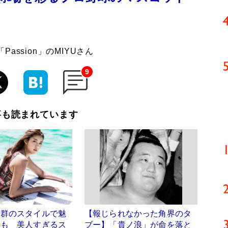
ssion」のMIYUさん
9
事も読まれています
抜群のスタイルで魅
【報じられなかった角界のタ
姿も 美人すぎるス
ブー】「貴ノ浪」が命を落と