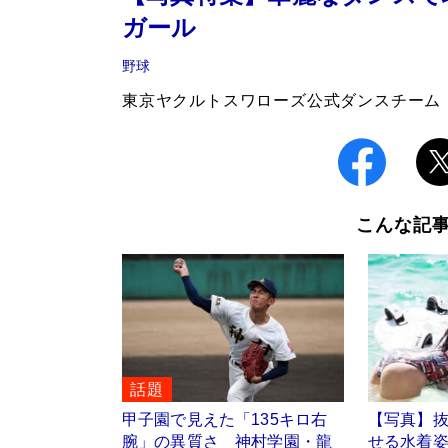
ガール
野球
東京ヤクルトスワローズ公式ダンスチーム「Pa
こんな記
話題
甲子園で見えた「135キロ右
【写真】
腕」の異質さ 神村学園・龍
せる水着