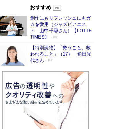
とりのプラネット』試し読み
Book Bang
おすすめ
和田秀樹の70代、80代向け新書がベスト3を独
占 上半期1位にも選出［新書ベストセラー］
創作にもリフレッシュにもガ
Book Bang
ムを愛用（ジャズピアニス
ト 山中千尋さん）【LOTTE
TIMES】
PR
【特別読物】「救うこと、救
われること」（17） 角田光
代さん
PR