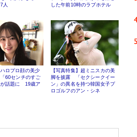
7人
した午前10時のラブホテル
「ハロプロ顔の美少
【写真特集】超ミニスカの美
「60センチのすご
脚を披露 「セクシークイー
が話題に 19歳ア
ン」の異名を持つ韓国女子プ
ロゴルフのアン・シネ