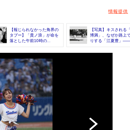
情報提供
【報じられなかった角界の
【写真】キスされる
タブー】「貴ノ浪」が命を
博満」、なぜか路上
落とした午前10時の...
りする「江夏豊」――.