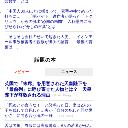
営哲学」とは
「中国人30人ほどに捕まって、素手や棒でめった
打ちに…」 「闇バイト」逃亡者が語った「トク
リュウ」からの脱出“恐怖の瞬間” 入れ墨男に浴
びせられた“脅しの言葉”とは
「そもそも会社のせいで起きた人災」 イオンモ
ール事故被害者の親族が慟哭の証言 「最後の言
葉は…」
話題の本
レビュー
ニュース
英国で「末席」を用意された天皇陛下を
「最前列」に呼び寄せた人物とは？ 天皇
陛下が尊敬される理由
Book Bang
「死ぬとか言うな！」と怒鳴った日、妻は2人の
子を残して自死した…夫が「自分の犯した罪や愚
かさ」に向き合う魂の一冊
Book Bang
舌は欠損、衣服には高放射線…9人の若者が死ん