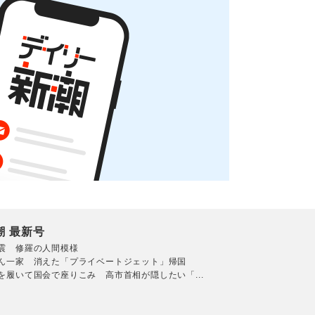
潮 最新号
震 修羅の人間模様
ん一家 消えた「プライベートジェット」帰国
を履いて国会で座りこみ 高市首相が隠したい「...