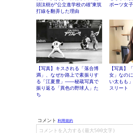
頭汰樹が“公立進学校の雄”東筑
ポーツ女子
打線を翻弄した理由
【写真】キスされる「落合博
【写真】
満」、なぜか路上で素振りす
女」なのに
る「江夏豊」――秘蔵写真で
い太もも」
振り返る「異色の野球人」た
スリート
ち