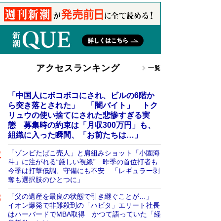
アクセスランキング
一覧
「中国人にボコボコにされ、ビルの6階か
ら突き落とされた」 「闇バイト」 トク
リュウの使い捨てにされた悲惨すぎる実
態 募集時の約束は「月収300万円」も、
組織に入った瞬間、「お前たちは…」
「ゾンビたばこ売人」と肩組みショット「小園海
斗」に注がれる“厳しい視線” 昨季の首位打者も
今季は打撃低調、守備にも不安 「レギュラー剥
奪も選択肢のひとつに」
「父の遺産を最良の状態で引き継ぐことが…」
イオン爆発で非難殺到の「ハビタ」エリート社長
はハーバードでMBA取得 かつて語っていた「経