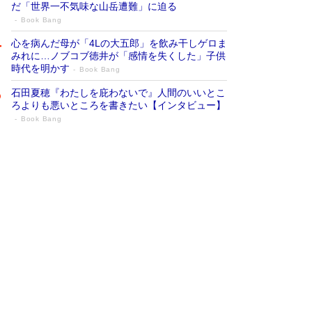
だ「世界一不気味な山岳遭難」に迫る
Book Bang
心を病んだ母が「4Lの大五郎」を飲み干しゲロま
みれに…ノブコブ徳井が「感情を失くした」子供
時代を明かす
Book Bang
石田夏穂『わたしを庇わないで』人間のいいとこ
ろよりも悪いところを書きたい【インタビュー】
Book Bang
73歳でも働くしかない 「老後レス時代」
に交通誘導員の独白が話題
Book Bang
「『火垂るの墓』は、大嘘である」原作者が抱き
続けた“自責の念”とは…「自己憐憫は描きたくな
い」監督が徹底的にこだわったこと（後編） #
戦争の記憶
Book Bang
「なんで？ そんな馬鹿な……」90歳になった作
家・阿刀田高さんが、ひとり暮らしの生活を明か
す
Book Bang
友近氏、絶賛！ 鎌倉を舞台に、孤独を抱えた
人々が新たな一歩を踏み出す連作短篇集『海のほ