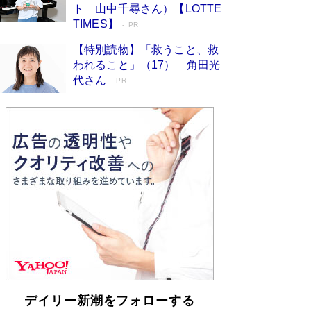
らも文庫化 映画化された直木賞受賞作もランク
ト 山中千尋さん）【LOTTE
イン［文庫ベストセラー］
Book Bang
TIMES】
PR
【特別読物】「救うこと、救
われること」（17） 角田光
代さん
PR
デイリー新潮をフォローする