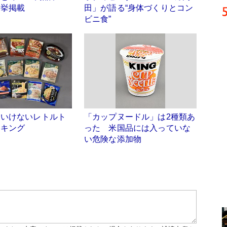
一挙掲載
田」が語る“身体づくりとコン
ビニ食”
はいけないレトルト
「カップヌードル」は2種類あ
ンキング
った 米国品には入っていな
い危険な添加物