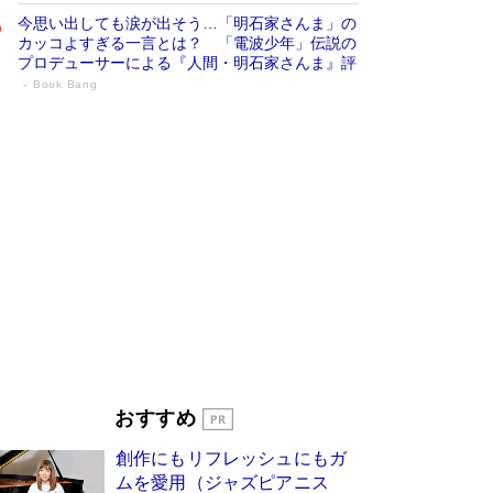
今思い出しても涙が出そう…「明石家さんま」の
カッコよすぎる一言とは？ 「電波少年」伝説の
プロデューサーによる『人間・明石家さんま』評
Book Bang
「宇宙兄弟」最終46巻がベストセラー1
位 宇宙開発への関心を押し上げた18年の
物語に幕 特装版には「宇宙で描かれたマ
ンガ」も収録
Book Bang
美輪明宏 晩年の回答を集めた『ほほえんで生き
るための人生相談』がランクイン［エンターテイ
メントベストセラー］
Book Bang
「『火垂るの墓』は、大嘘である」原作者が抱き
続けた“自責の念”とは…「自己憐憫は描きたくな
い」監督が徹底的にこだわったこと（後編） #
戦争の記憶
Book Bang
「叱って伸びるやつは、褒めたらもっと伸びる」
おすすめ
俳優・高嶋政伸が家族に教わった“人を育てるコ
ツ”…芸への考え方を明かす
Book Bang
創作にもリフレッシュにもガ
東野圭吾、伊坂幸太郎の人気シリーズ最新作どち
ムを愛用（ジャズピアニス