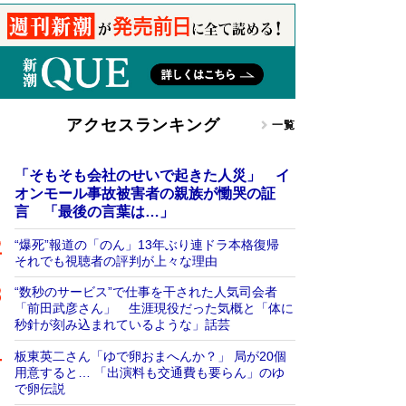
アクセスランキング
一覧
「そもそも会社のせいで起きた人災」 イ
オンモール事故被害者の親族が慟哭の証
言 「最後の言葉は…」
“爆死”報道の「のん」13年ぶり連ドラ本格復帰
それでも視聴者の評判が上々な理由
“数秒のサービス”で仕事を干された人気司会者
「前田武彦さん」 生涯現役だった気概と「体に
秒針が刻み込まれているような」話芸
板東英二さん「ゆで卵おまへんか？」 局が20個
用意すると… 「出演料も交通費も要らん」のゆ
で卵伝説