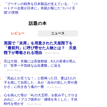
「プーチンの戦争を日本製品が支えている」「パ
ートナー企業が日本に」米紙が報じた“スパイ天
国”の実態
話題の本
レビュー
ニュース
英国で「末席」を用意された天皇陛下を
「最前列」に呼び寄せた人物とは？ 天皇
陛下が尊敬される理由
Book Bang
舌は欠損、衣服には高放射線…9人の若者が死ん
だ「世界一不気味な山岳遭難」に迫る
Book Bang
「死ぬとか言うな！」と怒鳴った日、妻は2人の
子を残して自死した…夫が「自分の犯した罪や愚
かさ」に向き合う魂の一冊
Book Bang
心を病んだ母が「4Lの大五郎」を飲み干しゲロま
みれに…ノブコブ徳井が「感情を失くした」子供
時代を明かす
Book Bang