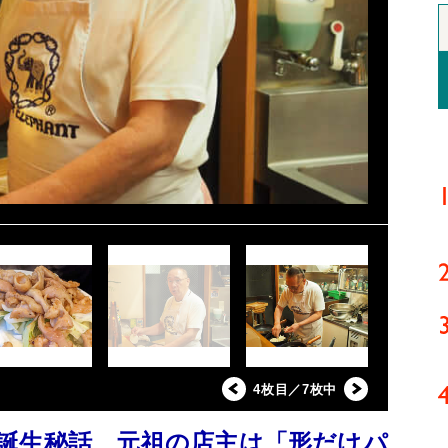
4枚目／7枚中
誕生秘話 元祖の店主は「形だけパ