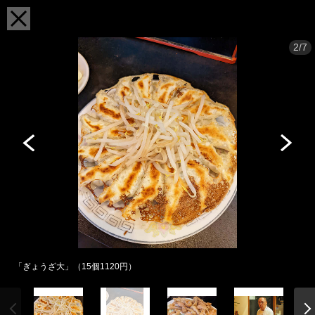
2/7
「ぎょうざ大」（15個1120円）