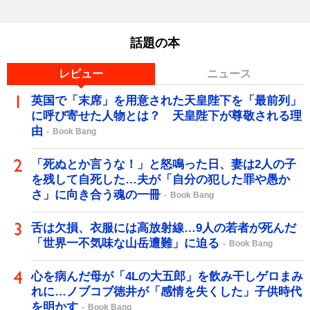
話題の本
レビュー
ニュース
英国で「末席」を用意された天皇陛下を「最前列」
に呼び寄せた人物とは？ 天皇陛下が尊敬される理
由
Book Bang
「死ぬとか言うな！」と怒鳴った日、妻は2人の子
を残して自死した…夫が「自分の犯した罪や愚か
さ」に向き合う魂の一冊
Book Bang
舌は欠損、衣服には高放射線…9人の若者が死んだ
「世界一不気味な山岳遭難」に迫る
Book Bang
心を病んだ母が「4Lの大五郎」を飲み干しゲロまみ
れに…ノブコブ徳井が「感情を失くした」子供時代
を明かす
Book Bang