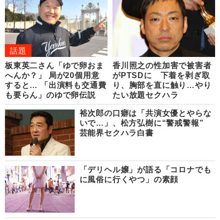
話題
板東英二さん「ゆで卵おま
香川照之の性加害で被害者
へんか？」 局が20個用意
がPTSDに 下着を剥ぎ取
すると… 「出演料も交通費
り、胸部を直に触り…やり
も要らん」のゆで卵伝説
たい放題セクハラ
裕次郎の口癖は「共演女優とやらな
いで…」、松方弘樹に“警戒警報”
芸能界セクハラ白書
「デリヘル嬢」が語る「コロナでも
に風俗に行くやつ」の素顔