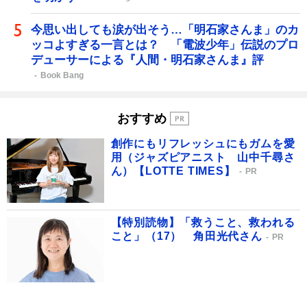
今思い出しても涙が出そう…「明石家さんま」のカ
ッコよすぎる一言とは？ 「電波少年」伝説のプロ
デューサーによる『人間・明石家さんま』評
Book Bang
おすすめ
創作にもリフレッシュにもガムを愛
用（ジャズピアニスト 山中千尋さ
ん）【LOTTE TIMES】
PR
【特別読物】「救うこと、救われる
こと」（17） 角田光代さん
PR