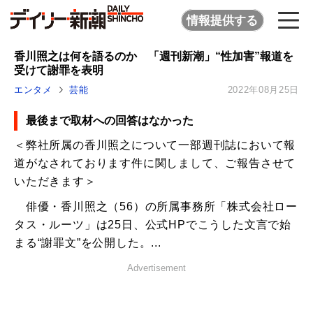
情報提供する
香川照之は何を語るのか 「週刊新潮」“性加害”報道を
受けて謝罪を表明
エンタメ
芸能
2022年08月25日
最後まで取材への回答はなかった
＜弊社所属の香川照之について一部週刊誌において報
道がなされております件に関しまして、ご報告させて
いただきます＞
俳優・香川照之（56）の所属事務所「株式会社ロー
タス・ルーツ」は25日、公式HPでこうした文言で始
まる“謝罪文”を公開した。...
Advertisement