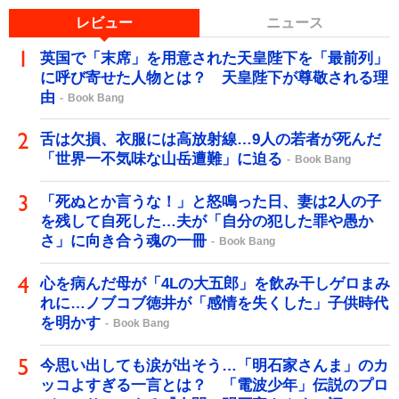
レビュー
ニュース
英国で「末席」を用意された天皇陛下を「最前列」
に呼び寄せた人物とは？ 天皇陛下が尊敬される理
由
Book Bang
舌は欠損、衣服には高放射線…9人の若者が死んだ
「世界一不気味な山岳遭難」に迫る
Book Bang
「死ぬとか言うな！」と怒鳴った日、妻は2人の子
を残して自死した…夫が「自分の犯した罪や愚か
さ」に向き合う魂の一冊
Book Bang
心を病んだ母が「4Lの大五郎」を飲み干しゲロまみ
れに…ノブコブ徳井が「感情を失くした」子供時代
を明かす
Book Bang
今思い出しても涙が出そう…「明石家さんま」のカ
ッコよすぎる一言とは？ 「電波少年」伝説のプロ