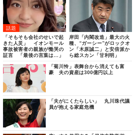
話題
「そもそも会社のせいで起
岸田「内閣改造」最大の火
きた人災」 イオンモール
種、“ガーシー”がロックオ
事故被害者の親族が慟哭の
ン「木原誠二」と安倍派か
証言 「最後の言葉は…」
ら総スカン「甘利明」
「菊川怜」表舞台から消えても富
豪 夫の資産は300億円以上
「夫がにくたらしい」 丸川珠代議
員が抱える家庭危機