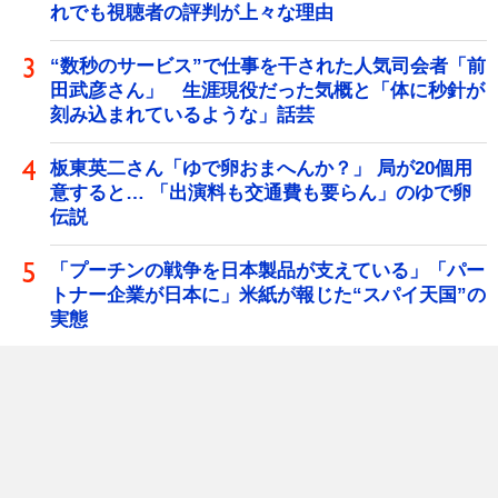
れでも視聴者の評判が上々な理由
“数秒のサービス”で仕事を干された人気司会者「前
田武彦さん」 生涯現役だった気概と「体に秒針が
刻み込まれているような」話芸
板東英二さん「ゆで卵おまへんか？」 局が20個用
意すると… 「出演料も交通費も要らん」のゆで卵
伝説
「プーチンの戦争を日本製品が支えている」「パー
トナー企業が日本に」米紙が報じた“スパイ天国”の
実態