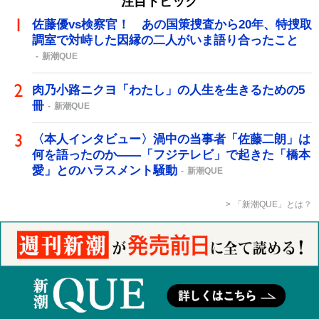
注目トピック
佐藤優vs検察官！ あの国策捜査から20年、特捜取
調室で対峙した因縁の二人がいま語り合ったこと
新潮QUE
肉乃小路ニクヨ「わたし」の人生を生きるための5
冊
新潮QUE
〈本人インタビュー〉渦中の当事者「佐藤二朗」は
何を語ったのか――「フジテレビ」で起きた「橋本
愛」とのハラスメント騒動
新潮QUE
「新潮QUE」とは？