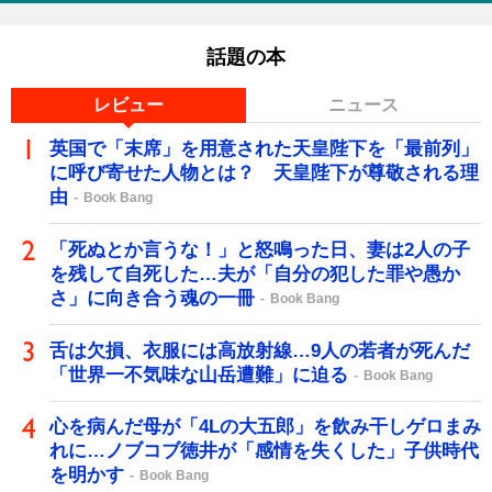
話題の本
レビュー
ニュース
英国で「末席」を用意された天皇陛下を「最前列」
に呼び寄せた人物とは？ 天皇陛下が尊敬される理
由
Book Bang
「死ぬとか言うな！」と怒鳴った日、妻は2人の子
を残して自死した…夫が「自分の犯した罪や愚か
さ」に向き合う魂の一冊
Book Bang
舌は欠損、衣服には高放射線…9人の若者が死んだ
「世界一不気味な山岳遭難」に迫る
Book Bang
心を病んだ母が「4Lの大五郎」を飲み干しゲロまみ
れに…ノブコブ徳井が「感情を失くした」子供時代
を明かす
Book Bang