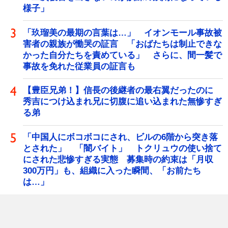
様子」
「玖瑠美の最期の言葉は…」 イオンモール事故被
害者の親族が慟哭の証言 「おばたちは制止できな
かった自分たちを責めている」 さらに、間一髪で
事故を免れた従業員の証言も
【豊臣兄弟！】信長の後継者の最右翼だったのに
秀吉につけ込まれ兄に切腹に追い込まれた無惨すぎ
る弟
「中国人にボコボコにされ、ビルの6階から突き落
とされた」 「闇バイト」 トクリュウの使い捨て
にされた悲惨すぎる実態 募集時の約束は「月収
300万円」も、組織に入った瞬間、「お前たち
は…」