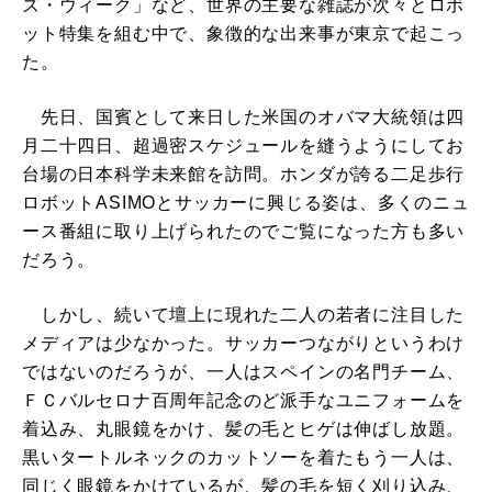
ズ・ウィーク」など、世界の主要な雑誌が次々とロボ
ット特集を組む中で、象徴的な出来事が東京で起こっ
た。
先日、国賓として来日した米国のオバマ大統領は四
月二十四日、超過密スケジュールを縫うようにしてお
台場の日本科学未来館を訪問。ホンダが誇る二足歩行
ロボットASIMOとサッカーに興じる姿は、多くのニュ
ース番組に取り上げられたのでご覧になった方も多い
だろう。
しかし、続いて壇上に現れた二人の若者に注目した
メディアは少なかった。サッカーつながりというわけ
ではないのだろうが、一人はスペインの名門チーム、
ＦＣバルセロナ百周年記念のど派手なユニフォームを
着込み、丸眼鏡をかけ、髪の毛とヒゲは伸ばし放題。
黒いタートルネックのカットソーを着たもう一人は、
同じく眼鏡をかけているが、髪の毛を短く刈り込み、