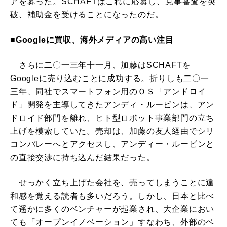
アを募った。SCHAFTはこれに応募し、見事審査を突
破、補助金を受けることになったのだ。
■Googleに買収、海外メディアの高い注目
さらに二〇一三年十一月、加藤はSCHAFTを
Googleに売り込むことに成功する。折りしも二〇一
三年、同社でスマートフォン用のＯＳ「アンドロイ
ド」開発を主導してきたアンディ・ルービンは、アン
ドロイド部門を離れ、ヒト型ロボット事業部門の立ち
上げを模索していた。売却は、加藤の友人経由でシリ
コンバレーへとアクセスし、アンディー・ルービンと
の直接交渉に持ち込んだ結果だった。
せっかく立ち上げた会社を、売ってしまうことに違
和感を覚える読者も多いだろう。しかし、日本と比べ
て遥かに多くのベンチャーが起業され、大企業におい
ても「オープンイノベーション」すなわち、外部のベ