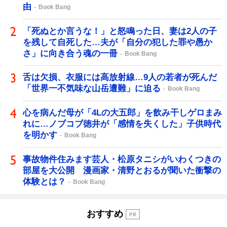
由
Book Bang
「死ぬとか言うな！」と怒鳴った日、妻は2人の子
を残して自死した…夫が「自分の犯した罪や愚か
さ」に向き合う魂の一冊
Book Bang
舌は欠損、衣服には高放射線…9人の若者が死んだ
「世界一不気味な山岳遭難」に迫る
Book Bang
心を病んだ母が「4Lの大五郎」を飲み干しゲロまみ
れに…ノブコブ徳井が「感情を失くした」子供時代
を明かす
Book Bang
事故物件住みます芸人・松原タニシがいわくつきの
部屋を大公開 漫画家・清野とおるが聞いた衝撃の
体験とは？
Book Bang
おすすめ