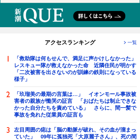
アクセスランキング
一覧
「救助隊は何もせんで、満足に声かけしなかった」
レスキュー隊が救えなかった命 近隣住民が明かす
「二次被害を出さないのが訓練の鉄則になっている
様子」
「玖瑠美の最期の言葉は…」 イオンモール事故被
害者の親族が慟哭の証言 「おばたちは制止できな
かった自分たちを責めている」 さらに、間一髪で
事故を免れた従業員の証言も
左目周囲の痣は「脳の動脈が破れ、その血が溜まっ
ていた」 09年に孤独死「大原麗子さん」、死の間