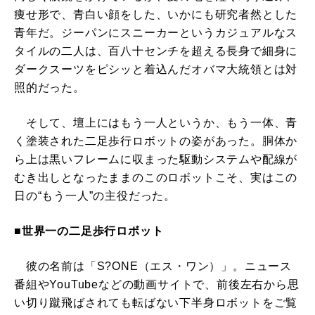
痩せ形で、青白い顔をした、いかにも研究者然とした
青年だ。ジーパンにスニーカーというカジュアルなス
タイルの二人は、百八十センチを超える長身で細身に
ダークスーツをピシッと着込んだオバマ大統領とは対
照的だった。
そして、壇上にはもう一人というか、もう一体、青
く塗装された二足歩行ロボットの姿があった。胴体か
ら上は黒いフレームに収まった駆動システムや配線が
むき出しとなったままのこのロボットこそ、実はこの
日の“もう一人”の主役だった。
■世界一の二足歩行ロボット
彼の名前は「S?ONE（エス・ワン）」。ニュース
番組やYouTubeなどの動画サイトで、前後左右から思
い切り蹴飛ばされても転ばない下半身ロボットをご覧