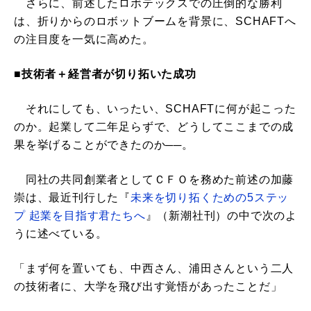
さらに、前述したロボテックスでの圧倒的な勝利
は、折りからのロボットブームを背景に、SCHAFTへ
の注目度を一気に高めた。
■技術者＋経営者が切り拓いた成功
それにしても、いったい、SCHAFTに何が起こった
のか。起業して二年足らずで、どうしてここまでの成
果を挙げることができたのか──。
同社の共同創業者としてＣＦＯを務めた前述の加藤
崇は、最近刊行した『
未来を切り拓くための5ステッ
プ 起業を目指す君たちへ
』（新潮社刊）の中で次のよ
うに述べている。
「まず何を置いても、中西さん、浦田さんという二人
の技術者に、大学を飛び出す覚悟があったことだ」