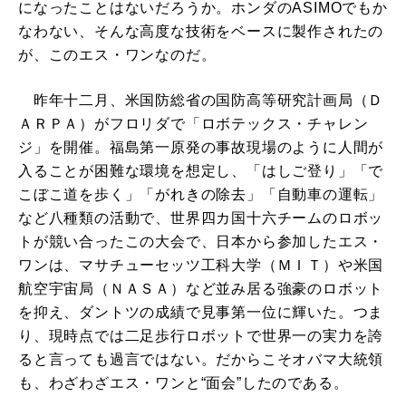
になったことはないだろうか。ホンダのASIMOでもか
なわない、そんな高度な技術をベースに製作されたの
が、このエス・ワンなのだ。
昨年十二月、米国防総省の国防高等研究計画局（Ｄ
ＡＲＰＡ）がフロリダで「ロボテックス・チャレン
ジ」を開催。福島第一原発の事故現場のように人間が
入ることが困難な環境を想定し、「はしご登り」「で
こぼこ道を歩く」「がれきの除去」「自動車の運転」
など八種類の活動で、世界四カ国十六チームのロボッ
トが競い合ったこの大会で、日本から参加したエス・
ワンは、マサチューセッツ工科大学（ＭＩＴ）や米国
航空宇宙局（ＮＡＳＡ）など並み居る強豪のロボット
を抑え、ダントツの成績で見事第一位に輝いた。つま
り、現時点では二足歩行ロボットで世界一の実力を誇
ると言っても過言ではない。だからこそオバマ大統領
も、わざわざエス・ワンと“面会”したのである。