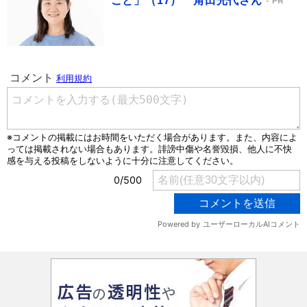
こと」（17） 角田光代さん
PR