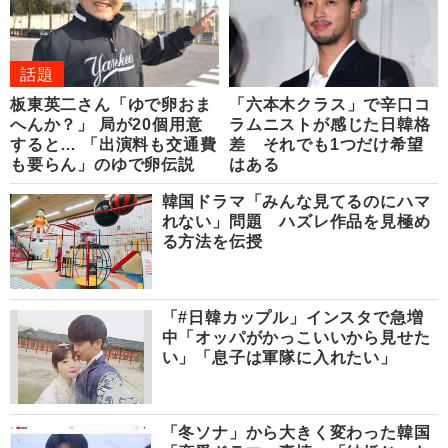
話題
板東英二さん「ゆで卵おま
「六本木クラス」で辛口コ
へんか？」 局が20個用意
ラムニストが感じた日韓格
すると… 「出演料も交通費
差 それでも1つだけ希望
も要らん」のゆで卵伝説
はある
韓国ドラマ「みんな見てるのにハマ
れない」問題 ハズレ作品を見極め
る方法を伝授
「#日韓カップル」インスタで急増
中「オッパがかっこいいから見せた
い」「息子は軍隊に入れたい」
「冬ソナ」から大きく変わった韓国