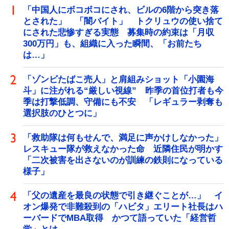
「中国人にボコボコにされ、ビルの6階から突き落
とされた」 「闇バイト」 トクリュウの使い捨て
にされた悲惨すぎる実態 募集時の約束は「月収
300万円」も、組織に入った瞬間、「お前たち
は…」
「ゾンビたばこ売人」と肩組みショット「小園海
斗」に注がれる“厳しい視線” 昨季の首位打者も今
季は打撃低調、守備にも不安 「レギュラー剥奪も
選択肢のひとつに」
「救助隊は何もせんで、満足に声かけしなかった」
レスキュー隊が救えなかった命 近隣住民が明かす
「二次被害を出さないのが訓練の鉄則になっている
様子」
「父の遺産を最良の状態で引き継ぐことが…」 イ
オン爆発で非難殺到の「ハビタ」エリート社長はハ
ーバードでMBA取得 かつて語っていた「経営哲