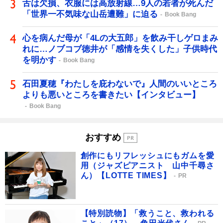
舌は欠損、衣服には高放射線…9人の若者が死んだ
「世界一不気味な山岳遭難」に迫る
Book Bang
心を病んだ母が「4Lの大五郎」を飲み干しゲロまみ
れに…ノブコブ徳井が「感情を失くした」子供時代
を明かす
Book Bang
石田夏穂『わたしを庇わないで』人間のいいところ
よりも悪いところを書きたい【インタビュー】
Book Bang
おすすめ
創作にもリフレッシュにもガムを愛
用（ジャズピアニスト 山中千尋さ
ん）【LOTTE TIMES】
PR
【特別読物】「救うこと、救われる