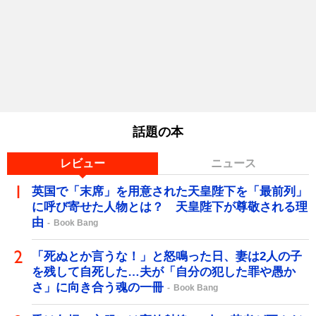
話題の本
レビュー
ニュース
英国で「末席」を用意された天皇陛下を「最前列」
に呼び寄せた人物とは？ 天皇陛下が尊敬される理
由
Book Bang
「死ぬとか言うな！」と怒鳴った日、妻は2人の子
を残して自死した…夫が「自分の犯した罪や愚か
さ」に向き合う魂の一冊
Book Bang