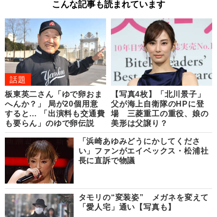
こんな記事も読まれています
話題
板東英二さん「ゆで卵おま
【写真4枚】「北川景子」
へんか？」 局が20個用意
父が海上自衛隊のHPに登
すると… 「出演料も交通費
場 三菱重工の重役、娘の
も要らん」のゆで卵伝説
美形は父譲り？
「浜崎あゆみどうにかしてくださ
い」ファンがエイベックス・松浦社
長に直訴で物議
タモリの“変装姿” メガネを変えて
「愛人宅」通い【写真も】