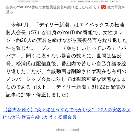
自身のYouTube番組で女性蔑視発言を繰り返した松浦氏（
他の写真を
見る
）
今年6月、「デイリー新潮」はエイベックスの松浦
勝人会長（57）が自身のYouTube番組で、女性タレ
ント約20人の実名を挙げながら蔑視発言を繰り返した
件を報じた。「ブス」「（顔を）いじっている」「バ
バア」。聞くに堪えない暴言の数々に、世間は猛反
発。松浦氏は配信直後、番組内で苦しい自己弁護を繰
り返した。だが、当該動画は削除されず現在も有料の
メンバーシップ会員に対しては視聴可能な状態なまま
なのである（以下、「デイリー新潮」6月22日配信の
記事に加筆・修正しました）
【音声を聴く】“菜々緒はうすらでっかい女” 20人の実名をあ
げながら暴言を繰りかえす松浦会長
advertisement