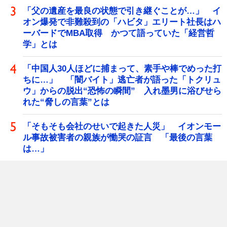
「父の遺産を最良の状態で引き継ぐことが…」 イ
オン爆発で非難殺到の「ハビタ」エリート社長はハ
ーバードでMBA取得 かつて語っていた「経営哲
学」とは
「中国人30人ほどに捕まって、素手や棒でめった打
ちに…」 「闇バイト」逃亡者が語った「トクリュ
ウ」からの脱出“恐怖の瞬間” 入れ墨男に浴びせら
れた“脅しの言葉”とは
「そもそも会社のせいで起きた人災」 イオンモー
ル事故被害者の親族が慟哭の証言 「最後の言葉
は…」