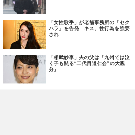
「女性歌手」が老舗事務所の「セク
ハラ」を告発 キス、性行為を強要
され
「相武紗季」夫の父は「九州では泣
く子も黙る“二代目道仁会”の大親
分」