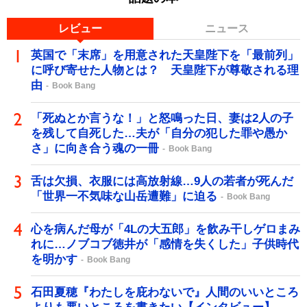
レビュー
ニュース
英国で「末席」を用意された天皇陛下を「最前列」
に呼び寄せた人物とは？ 天皇陛下が尊敬される理
由
Book Bang
「死ぬとか言うな！」と怒鳴った日、妻は2人の子
を残して自死した…夫が「自分の犯した罪や愚か
さ」に向き合う魂の一冊
Book Bang
舌は欠損、衣服には高放射線…9人の若者が死んだ
「世界一不気味な山岳遭難」に迫る
Book Bang
心を病んだ母が「4Lの大五郎」を飲み干しゲロまみ
れに…ノブコブ徳井が「感情を失くした」子供時代
を明かす
Book Bang
石田夏穂『わたしを庇わないで』人間のいいところ