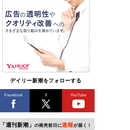
デイリー新潮をフォローする
Facebook
X
YouTube
「週刊新潮」
速報
の発売前日に
が届く！