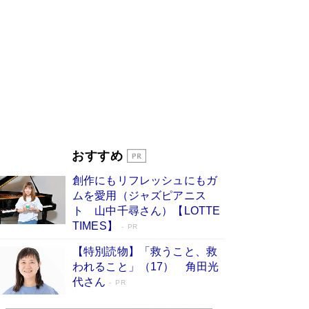
す
Book Bang
「『火垂るの墓』は、大嘘である」原作者が抱き
続けた“自責の念”とは…「自己憐憫は描きたくな
い」監督が徹底的にこだわったこと（後編） #
戦争の記憶
Book Bang
美輪明宏 晩年の回答を集めた『ほほえんで生き
るための人生相談』がランクイン［エンターテイ
メントベストセラー］
Book Bang
「宇宙兄弟」最終46巻がベストセラー1位 宇宙
おすすめ
開発への関心を押し上げた18年の物語に幕 特装
版には「宇宙で描かれたマンガ」も収録
創作にもリフレッシュにもガ
Book Bang
ムを愛用（ジャズピアニス
「不意に涙が出そうに…」高嶋政伸が明かし
ト 山中千尋さん）【LOTTE
た“13歳の娘を暴行する役”への葛藤 インティマ
TIMES】
PR
シーコーディネーターに支えられたNHK『大奥』
の裏側
Book Bang
【特別読物】「救うこと、救
われること」（17） 角田光
代さん
PR