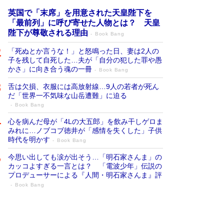
英国で「末席」を用意された天皇陛下を
「最前列」に呼び寄せた人物とは？ 天皇
陛下が尊敬される理由
Book Bang
「死ぬとか言うな！」と怒鳴った日、妻は2人の
子を残して自死した…夫が「自分の犯した罪や愚
かさ」に向き合う魂の一冊
Book Bang
舌は欠損、衣服には高放射線…9人の若者が死ん
だ「世界一不気味な山岳遭難」に迫る
Book Bang
心を病んだ母が「4Lの大五郎」を飲み干しゲロま
みれに…ノブコブ徳井が「感情を失くした」子供
時代を明かす
Book Bang
今思い出しても涙が出そう…「明石家さんま」の
カッコよすぎる一言とは？ 「電波少年」伝説の
プロデューサーによる『人間・明石家さんま』評
Book Bang
「叱って伸びるやつは、褒めたらもっと伸
びる」俳優・高嶋政伸が家族に教わっ
た“人を育てるコツ”…芸への考え方を明か