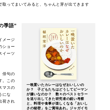
で取ってまいてみると、ちゃんと芽が出てきます
の季語”
イメージ
のショー
スイーツ
。俳句の
す。この
一晩置いたカレーはなぜおいしいの
スマスの
か？ 子どもたちはどうしてピーマン
が嫌いなのか？ 数々のベストセラー
うにな
を送り出してきた研究者の鋭い考察
出荷され
と、料理や食事が楽しくなる「おいし
さの秘密」をご賞味あれ。ジャガイモ