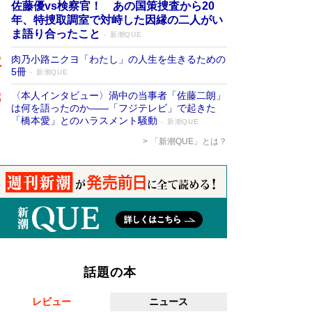
佐藤優vs検察官！ あの国策捜査から20
年、特捜取調室で対峙した因縁の二人がい
ま語り合ったこと
新潮QUE
肉乃小路ニクヨ「わたし」の人生を生きるための
5冊
新潮QUE
〈本人インタビュー〉渦中の当事者「佐藤二朗」
は何を語ったのか――「フジテレビ」で起きた
「橋本愛」とのハラスメント騒動
新潮QUE
「新潮QUE」とは？
話題の本
レビュー
ニュース