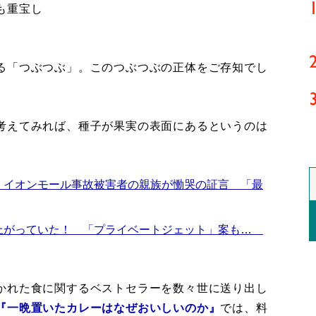
も重宝し
る「つぶつぶ」。このつぶつぶの正体をご存知でし
考えてみれば、種子が果実の表面にあるというのは
 イオンモール事故被害者の親族が慟哭の証言 「最
上がっていた！ 「プライベートジェット」案も…
かれた食に関するベストセラーを数々世に送り出し
『一晩置いたカレーはなぜおいしいのか』
では、料