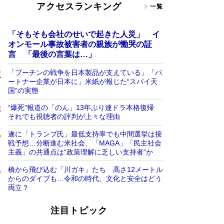
アクセスランキング
一覧
「そもそも会社のせいで起きた人災」 イ
オンモール事故被害者の親族が慟哭の証
言 「最後の言葉は…」
「プーチンの戦争を日本製品が支えている」「パ
ートナー企業が日本に」米紙が報じた“スパイ天
国”の実態
“爆死”報道の「のん」13年ぶり連ドラ本格復帰
それでも視聴者の評判が上々な理由
遂に「トランプ氏」最低支持率でも中間選挙は接
戦予想…分断進む米社会、「MAGA」「民主社会
主義」の共通点は“政策理解に乏しい支持者”か
橋から飛び込む「川ガキ」たち 高さ12メートル
からのダイブも…令和の時代、文化と安全はどう
両立？
注目トピック