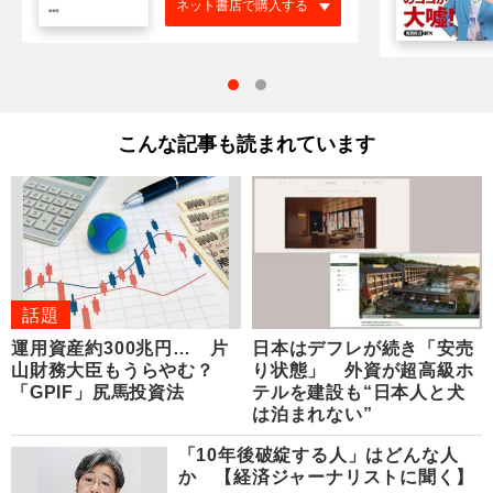
ネット書店で購入する
こんな記事も読まれています
話題
運用資産約300兆円… 片
日本はデフレが続き「安売
山財務大臣もうらやむ？
り状態」 外資が超高級ホ
「GPIF」尻馬投資法
テルを建設も“日本人と犬
は泊まれない”
「10年後破綻する人」はどんな人
か 【経済ジャーナリストに聞く】