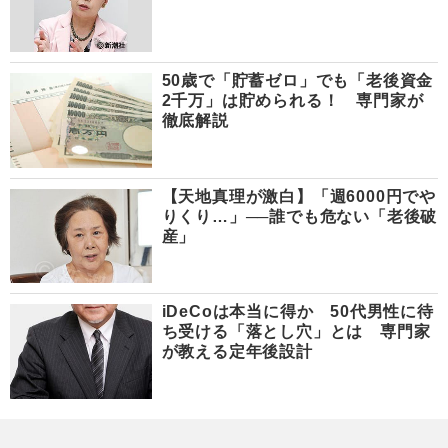
50歳で「貯蓄ゼロ」でも「老後資金
2千万」は貯められる！ 専門家が
徹底解説
【天地真理が激白】「週6000円でや
りくり…」──誰でも危ない「老後破
産」
iDeCoは本当に得か 50代男性に待
ち受ける「落とし穴」とは 専門家
が教える定年後設計