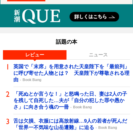
話題の本
レビュー
ニュース
英国で「末席」を用意された天皇陛下を「最前列」
に呼び寄せた人物とは？ 天皇陛下が尊敬される理
由
Book Bang
「死ぬとか言うな！」と怒鳴った日、妻は2人の子
を残して自死した…夫が「自分の犯した罪や愚か
さ」に向き合う魂の一冊
Book Bang
舌は欠損、衣服には高放射線…9人の若者が死んだ
「世界一不気味な山岳遭難」に迫る
Book Bang