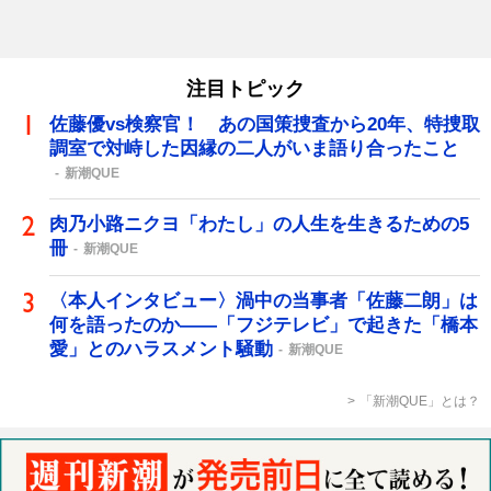
注目トピック
佐藤優vs検察官！ あの国策捜査から20年、特捜取
調室で対峙した因縁の二人がいま語り合ったこと
新潮QUE
肉乃小路ニクヨ「わたし」の人生を生きるための5
冊
新潮QUE
〈本人インタビュー〉渦中の当事者「佐藤二朗」は
何を語ったのか――「フジテレビ」で起きた「橋本
愛」とのハラスメント騒動
新潮QUE
「新潮QUE」とは？