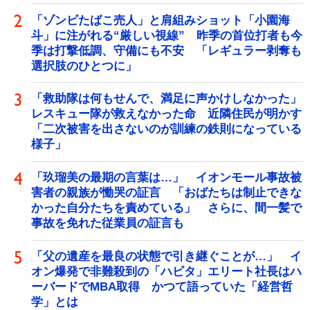
「ゾンビたばこ売人」と肩組みショット「小園海
斗」に注がれる“厳しい視線” 昨季の首位打者も今
季は打撃低調、守備にも不安 「レギュラー剥奪も
選択肢のひとつに」
「救助隊は何もせんで、満足に声かけしなかった」
レスキュー隊が救えなかった命 近隣住民が明かす
「二次被害を出さないのが訓練の鉄則になっている
様子」
「玖瑠美の最期の言葉は…」 イオンモール事故被
害者の親族が慟哭の証言 「おばたちは制止できな
かった自分たちを責めている」 さらに、間一髪で
事故を免れた従業員の証言も
「父の遺産を最良の状態で引き継ぐことが…」 イ
オン爆発で非難殺到の「ハビタ」エリート社長はハ
ーバードでMBA取得 かつて語っていた「経営哲
学」とは