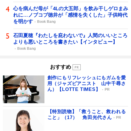
心を病んだ母が「4Lの大五郎」を飲み干しゲロまみ
れに…ノブコブ徳井が「感情を失くした」子供時代
を明かす
Book Bang
石田夏穂『わたしを庇わないで』人間のいいところ
よりも悪いところを書きたい【インタビュー】
Book Bang
おすすめ
創作にもリフレッシュにもガムを愛
用（ジャズピアニスト 山中千尋さ
ん）【LOTTE TIMES】
PR
【特別読物】「救うこと、救われる
こと」（17） 角田光代さん
PR