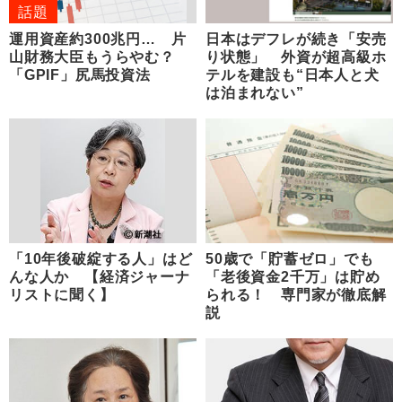
話題
運用資産約300兆円… 片
日本はデフレが続き「安売
山財務大臣もうらやむ？
り状態」 外資が超高級ホ
「GPIF」尻馬投資法
テルを建設も“日本人と犬
は泊まれない”
「10年後破綻する人」はど
50歳で「貯蓄ゼロ」でも
んな人か 【経済ジャーナ
「老後資金2千万」は貯め
リストに聞く】
られる！ 専門家が徹底解
説