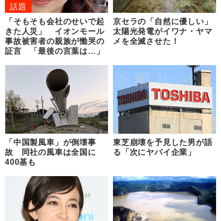
話題
「そもそも会社のせいで起
京セラの「自然に優しい」
きた人災」 イオンモール
太陽光発電がイワナ・ヤマ
事故被害者の親族が慟哭の
メを全滅させた！
証言 「最後の言葉は…」
「中国製風車」が倒壊事
東芝崩壊を予見した男が語
故 同社の風車は全国に
る「次にヤバイ企業」
400基も