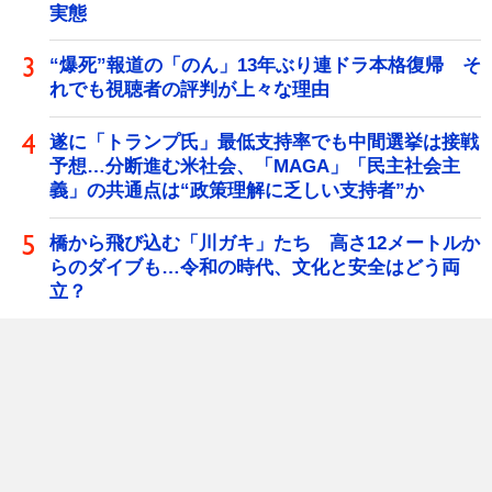
実態
“爆死”報道の「のん」13年ぶり連ドラ本格復帰 そ
れでも視聴者の評判が上々な理由
遂に「トランプ氏」最低支持率でも中間選挙は接戦
予想…分断進む米社会、「MAGA」「民主社会主
義」の共通点は“政策理解に乏しい支持者”か
橋から飛び込む「川ガキ」たち 高さ12メートルか
らのダイブも…令和の時代、文化と安全はどう両
立？