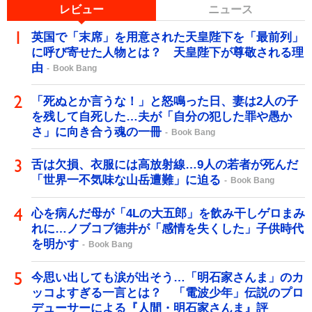
レビュー
ニュース
英国で「末席」を用意された天皇陛下を「最前列」
に呼び寄せた人物とは？ 天皇陛下が尊敬される理
由
Book Bang
「死ぬとか言うな！」と怒鳴った日、妻は2人の子
を残して自死した…夫が「自分の犯した罪や愚か
さ」に向き合う魂の一冊
Book Bang
舌は欠損、衣服には高放射線…9人の若者が死んだ
「世界一不気味な山岳遭難」に迫る
Book Bang
心を病んだ母が「4Lの大五郎」を飲み干しゲロまみ
れに…ノブコブ徳井が「感情を失くした」子供時代
を明かす
Book Bang
今思い出しても涙が出そう…「明石家さんま」のカ
ッコよすぎる一言とは？ 「電波少年」伝説のプロ
デューサーによる『人間・明石家さんま』評