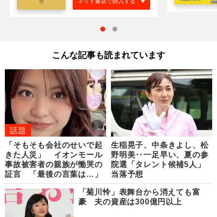
ネット書店で購入する
こんな記事も読まれています
話題
「そもそも会社のせいで起
生稲晃子、中条きよし、松
きた人災」 イオンモール
野明美‥一足早い、夏の参
事故被害者の親族が慟哭の
院選「タレント候補5人」
証言 「最後の言葉は…」
当落予想
「菊川怜」表舞台から消えても富
豪 夫の資産は300億円以上