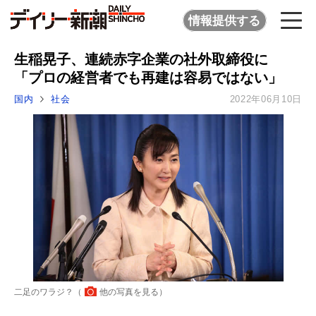
情報提供する
生稲晃子、連続赤字企業の社外取締役に
「プロの経営者でも再建は容易ではない」
国内
社会
2022年06月10日
二足のワラジ？（
他の写真を見る
）