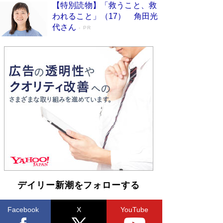
【特別読物】「救うこと、救
われること」（17） 角田光
代さん
PR
デイリー新潮をフォローする
Facebook
X
YouTube