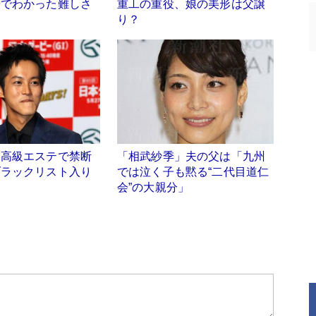
安でわかった難しさ
重工の重役、娘の美形は父譲
り？
、高級エステで禁断
「相武紗季」夫の父は「九州
ブラックリスト入り
では泣く子も黙る“二代目道仁
会”の大親分」