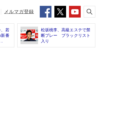
メルマガ登録
カ、若
松坂桃李、高級エステで禁
の新番
断プレー ブラックリスト
.
入り