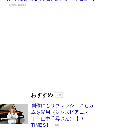
Book Bang
73歳でも働くしかない 「老後レス時代」
に交通誘導員の独白が話題
Book Bang
「『火垂るの墓』は、大嘘である」原作者が抱き
続けた“自責の念”とは…「自己憐憫は描きたくな
い」監督が徹底的にこだわったこと（後編） #
戦争の記憶
Book Bang
「なんで？ そんな馬鹿な……」90歳になった作
家・阿刀田高さんが、ひとり暮らしの生活を明か
す
Book Bang
友近氏、絶賛！ 鎌倉を舞台に、孤独を抱えた
人々が新たな一歩を踏み出す連作短篇集『海のほ
とりのプラネット』試し読み
Book Bang
おすすめ
和田秀樹の70代、80代向け新書がベスト3を独
占 上半期1位にも選出［新書ベストセラー］
創作にもリフレッシュにもガ
Book Bang
ムを愛用（ジャズピアニス
ト 山中千尋さん）【LOTTE
TIMES】
PR