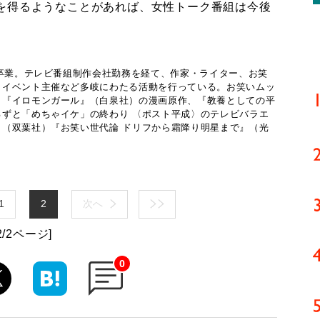
を得るようなことがあれば、女性トーク番組は今後
部卒業。テレビ番組制作会社勤務を経て、作家・ライター、お笑
、イベント主催など多岐にわたる活動を行っている。お笑いムッ
。『イロモンガール』（白泉社）の漫画原作、『教養としての平
ずと「めちゃイケ」の終わり 〈ポスト平成〉のテレビバラエ
（双葉社）『お笑い世代論 ドリフから霜降り明星まで』（光
1
2
次へ
2/2ページ]
0