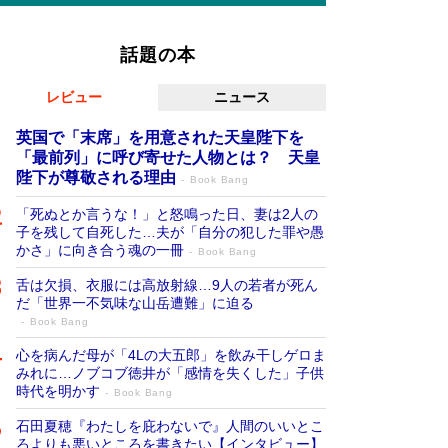
話題の本
レビュー
ニュース
英国で「末席」を用意された天皇陛下を
「最前列」に呼び寄せた人物とは？ 天皇
陛下が尊敬される理由
Book Bang
「死ぬとか言うな！」と怒鳴った日、妻は2人の
子を残して自死した…夫が「自分の犯した罪や愚
かさ」に向き合う魂の一冊
Book Bang
舌は欠損、衣服には高放射線…9人の若者が死ん
だ「世界一不気味な山岳遭難」に迫る
Book Bang
心を病んだ母が「4Lの大五郎」を飲み干しゲロま
みれに…ノブコブ徳井が「感情を失くした」子供
時代を明かす
Book Bang
石田夏穂『わたしを庇わないで』人間のいいとこ
ろよりも悪いところを書きたい【インタビュー】