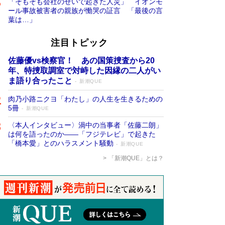
「そもそも会社のせいで起きた人災」 イオンモ
ール事故被害者の親族が慟哭の証言 「最後の言
葉は…」
注目トピック
佐藤優vs検察官！ あの国策捜査から20
年、特捜取調室で対峙した因縁の二人がい
ま語り合ったこと
新潮QUE
肉乃小路ニクヨ「わたし」の人生を生きるための
5冊
新潮QUE
〈本人インタビュー〉渦中の当事者「佐藤二朗」
は何を語ったのか――「フジテレビ」で起きた
「橋本愛」とのハラスメント騒動
新潮QUE
「新潮QUE」とは？