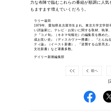
力な布陣で臨むこれらの番組が順調に人気
もますます増えていくだろう。
ラリー遠田
1979年、愛知県名古屋市生まれ。東京大学文学
い評論家に。テレビ・お笑いに関する取材、執筆
ク『コメ旬』（キネマ旬報社）の編集長を務めた
成お笑い史』（ディスカヴァー携書）、『とんねる
ティ論』（イースト新書）、『逆襲する山里亮太』
文社新書）など著書多数。
デイリー新潮編集部
前へ
[