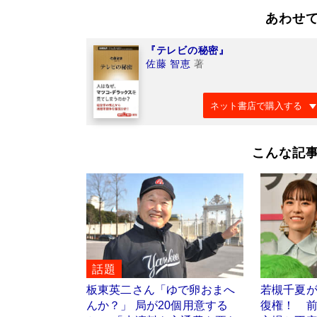
あわせ
『テレビの秘密』
佐藤 智恵
著
ネット書店で購入する
こんな記
話題
板東英二さん「ゆで卵おまへ
若槻千夏
んか？」 局が20個用意する
復権！ 