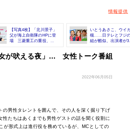
情報提供
【写真4枚】「北川景子」
いとうあさこ、ウイ
父が海上自衛隊のHPに登
槻……日テレとフジ
場 三菱重工の重役、...
組が酷似、出演者が3..
女が吠える夜」… 女性トーク番組
2022年06月05日
トの男性タレントを囲んで、その人を深く掘り下げ
女性たちはあくまでも男性ゲストの話を聞く役割に
さこが形式上は進行役を務めているが、MCとしての