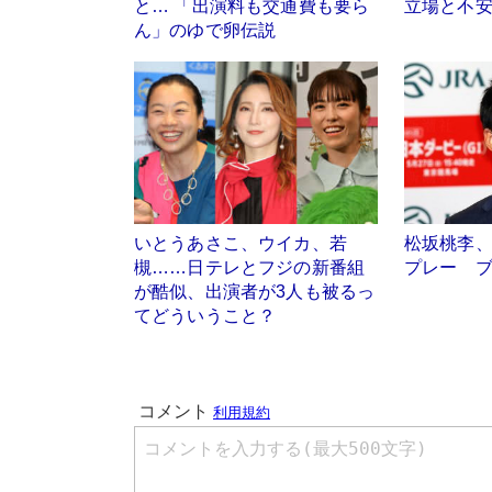
と… 「出演料も交通費も要ら
立場と不
ん」のゆで卵伝説
いとうあさこ、ウイカ、若
松坂桃李
槻……日テレとフジの新番組
プレー 
が酷似、出演者が3人も被るっ
てどういうこと？