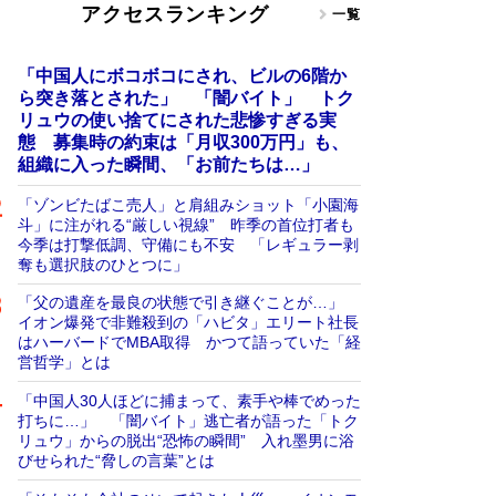
アクセスランキング
一覧
「中国人にボコボコにされ、ビルの6階か
ら突き落とされた」 「闇バイト」 トク
リュウの使い捨てにされた悲惨すぎる実
態 募集時の約束は「月収300万円」も、
組織に入った瞬間、「お前たちは…」
「ゾンビたばこ売人」と肩組みショット「小園海
斗」に注がれる“厳しい視線” 昨季の首位打者も
今季は打撃低調、守備にも不安 「レギュラー剥
奪も選択肢のひとつに」
「父の遺産を最良の状態で引き継ぐことが…」
イオン爆発で非難殺到の「ハビタ」エリート社長
はハーバードでMBA取得 かつて語っていた「経
営哲学」とは
「中国人30人ほどに捕まって、素手や棒でめった
打ちに…」 「闇バイト」逃亡者が語った「トク
リュウ」からの脱出“恐怖の瞬間” 入れ墨男に浴
びせられた“脅しの言葉”とは