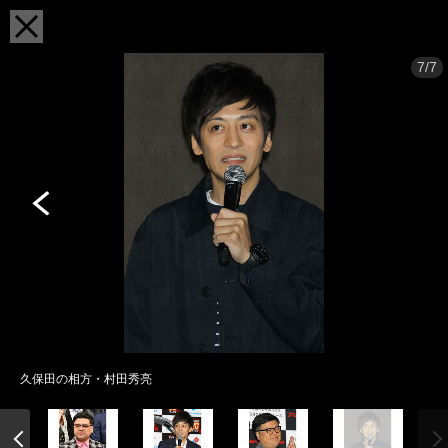
7/7
久保田の相方・村田秀亮