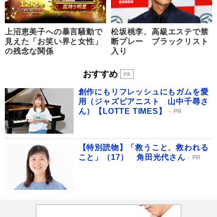
上沼恵美子への暴言騒動で
松坂桃李、高級エステで禁
見えた「お笑い界と女性」
断プレー ブラックリスト
の残念な関係
入り
おすすめ
創作にもリフレッシュにもガムを愛
用（ジャズピアニスト 山中千尋さ
ん）【LOTTE TIMES】
PR
【特別読物】「救うこと、救われる
こと」（17） 角田光代さん
PR