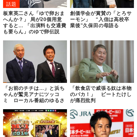
話題
板東英二さん「ゆで卵おま
創価学会が賞賛の「とろサ
へんか？」 局が20個用意
ーモン」 “入信は高校卒
すると… 「出演料も交通費
業後”久保田の母語る
も要らん」のゆで卵伝説
「お前のチチは…」と浜ち
「飲食店で威張る奴は本物
ゃんが鷲見アナにツッコ
のバカ！」 ビートたけし
ミ ローカル番組のゆるさ
が痛烈批判