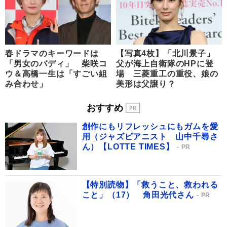
春ドラマのキーワードは
【写真4枚】「北川景子」
「男女のバディ」 柴咲コ
父が海上自衛隊のHPに登
ウ＆高橋一生は「すごい組
場 三菱重工の重役、娘の
み合わせ」
美形は父譲り？
おすすめ
創作にもリフレッシュにもガムを愛
用（ジャズピアニスト 山中千尋さ
ん）【LOTTE TIMES】
PR
【特別読物】「救うこと、救われる
こと」（17） 角田光代さん
PR