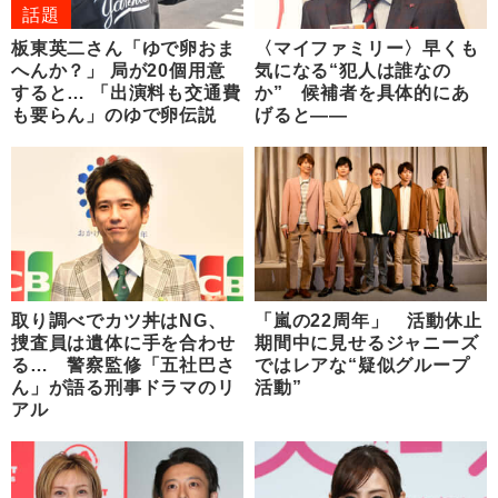
話題
板東英二さん「ゆで卵おま
〈マイファミリー〉早くも
へんか？」 局が20個用意
気になる“犯人は誰なの
すると… 「出演料も交通費
か” 候補者を具体的にあ
も要らん」のゆで卵伝説
げると――
取り調べでカツ丼はNG、
「嵐の22周年」 活動休止
捜査員は遺体に手を合わせ
期間中に見せるジャニーズ
る… 警察監修「五社巴さ
ではレアな“疑似グループ
ん」が語る刑事ドラマのリ
活動”
アル