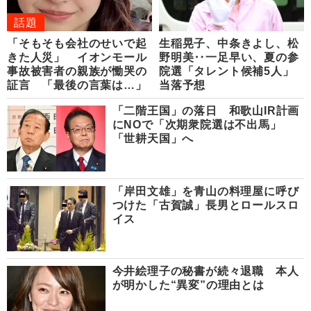
話題
「そもそも会社のせいで起
生稲晃子、中条きよし、松
きた人災」 イオンモール
野明美‥一足早い、夏の参
事故被害者の親族が慟哭の
院選「タレント候補5人」
証言 「最後の言葉は…」
当落予想
「二階王国」の落日 和歌山IR計画
にNOで「次期衆院選は不出馬」
「世耕天国」へ
「岸田文雄」を青山の料理屋に呼び
つけた「古賀誠」長男とロールスロ
イス
今井絵理子の秘書が続々退職 本人
が明かした“異変”の理由とは