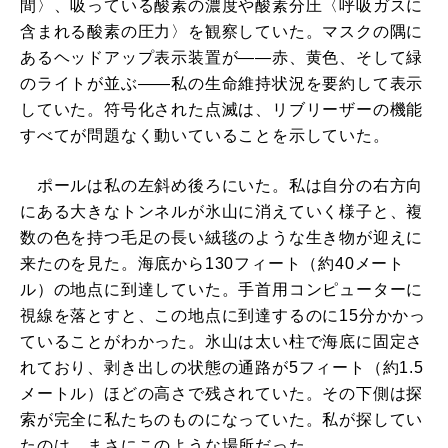
間〉、吸っている酸素の濃度や酸素分圧〈呼吸ガスに
含まれる酸素の圧力〉を観察していた。マスクの隅に
あるヘッドアップ表示装置が――赤、黄色、そして緑
のライトが並ぶ――私の生命維持状況を要約して表示
していた。符号化された点滅は、リブリーザーの機能
すべてが問題なく動いていることを示していた。
ポールは私の左斜め後ろにいた。私は自分の右方向
にある大きなトンネルが氷山に消えていく様子と、複
数の色を持つ毛足の長い絨毯のような生き物が迎えに
来たのを見た。海底から130フィート（約40メート
ル）の地点に到達していた。手首用コンピューターに
視線を落とすと、この地点に到達するのに15分かかっ
ていることがわかった。氷山は太い柱で海底に固定さ
れており、剥き出しの状態の通路が5フィート（約1.5
メートル）ほどの高さで残されていた。その下側は探
索が完全に私たちのものになっていた。私が探してい
たのは、まさにこのような場所だった。