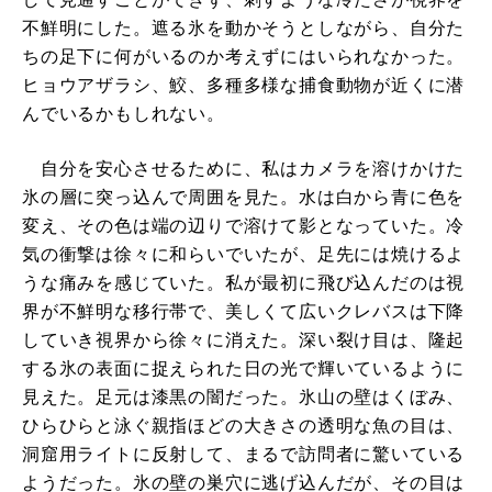
不鮮明にした。遮る氷を動かそうとしながら、自分た
ちの足下に何がいるのか考えずにはいられなかった。
ヒョウアザラシ、鮫、多種多様な捕食動物が近くに潜
んでいるかもしれない。
自分を安心させるために、私はカメラを溶けかけた
氷の層に突っ込んで周囲を見た。水は白から青に色を
変え、その色は端の辺りで溶けて影となっていた。冷
気の衝撃は徐々に和らいでいたが、足先には焼けるよ
うな痛みを感じていた。私が最初に飛び込んだのは視
界が不鮮明な移行帯で、美しくて広いクレバスは下降
していき視界から徐々に消えた。深い裂け目は、隆起
する氷の表面に捉えられた日の光で輝いているように
見えた。足元は漆黒の闇だった。氷山の壁はくぼみ、
ひらひらと泳ぐ親指ほどの大きさの透明な魚の目は、
洞窟用ライトに反射して、まるで訪問者に驚いている
ようだった。氷の壁の巣穴に逃げ込んだが、その目は