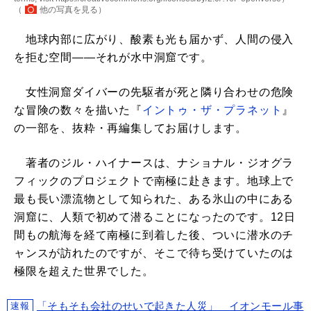
（
他の写真を見る
）
地球内部に広がり、酸素も光も届かず、人間の侵入
を拒む空間――それが水中洞窟です。
女性洞窟ダイバーの先駆者が死と隣り合わせの危険
な冒険の数々を描いた『
イントゥ・ザ・プラネット
』
の一部を、抜粋・再編集してお届けします。
著者のジル・ハイナースは、ナショナル・ジオグラ
フィックのプロジェクトで南極に赴きます。地球上で
最も長い漂流物として知られた、ある氷山の中にある
洞窟に、人類で初めて潜ることになったのです。12日
間もの航海を経て南極に到着した後、ついに潜水のチ
ャンスが訪れたのですが、そこで待ち受けていたのは
極限を超えた世界でした。
「そもそも会社のせいで起きた人災」 イオンモール事
速報