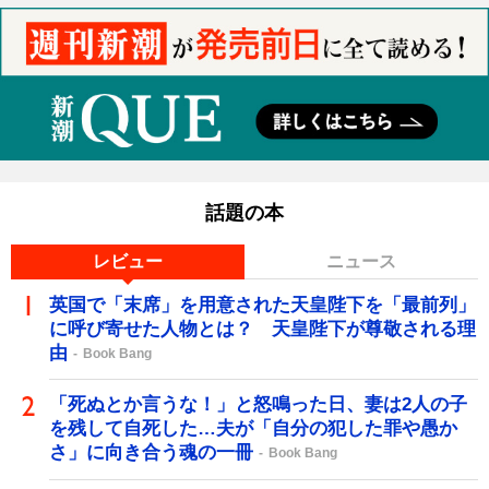
話題の本
レビュー
ニュース
英国で「末席」を用意された天皇陛下を「最前列」
に呼び寄せた人物とは？ 天皇陛下が尊敬される理
由
Book Bang
「死ぬとか言うな！」と怒鳴った日、妻は2人の子
を残して自死した…夫が「自分の犯した罪や愚か
さ」に向き合う魂の一冊
Book Bang