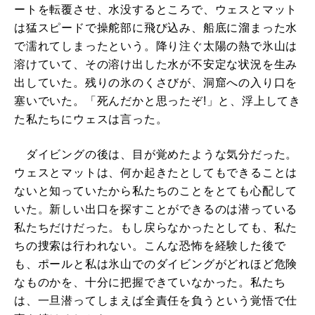
ートを転覆させ、水没するところで、ウェスとマット
は猛スピードで操舵部に飛び込み、船底に溜まった水
で濡れてしまったという。降り注ぐ太陽の熱で氷山は
溶けていて、その溶け出した水が不安定な状況を生み
出していた。残りの氷のくさびが、洞窟への入り口を
塞いでいた。「死んだかと思ったぞ!」と、浮上してき
た私たちにウェスは言った。
ダイビングの後は、目が覚めたような気分だった。
ウェスとマットは、何か起きたとしてもできることは
ないと知っていたから私たちのことをとても心配して
いた。新しい出口を探すことができるのは潜っている
私たちだけだった。もし戻らなかったとしても、私た
ちの捜索は行われない。こんな恐怖を経験した後で
も、ポールと私は氷山でのダイビングがどれほど危険
なものかを、十分に把握できていなかった。私たち
は、一旦潜ってしまえば全責任を負うという覚悟で仕