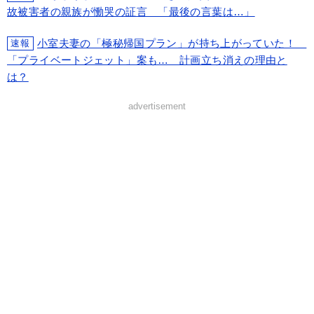
故被害者の親族が慟哭の証言 「最後の言葉は…」
小室夫妻の「極秘帰国プラン」が持ち上がっていた！
速報
「プライベートジェット」案も… 計画立ち消えの理由と
は？
advertisement