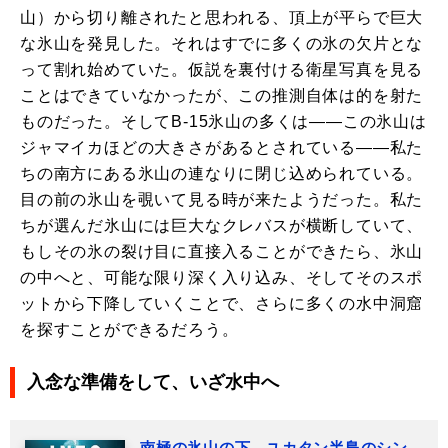
山）から切り離されたと思われる、頂上が平らで巨大
な氷山を発見した。それはすでに多くの氷の欠片とな
って割れ始めていた。仮説を裏付ける衛星写真を見る
ことはできていなかったが、この推測自体は的を射た
ものだった。そしてB-15氷山の多くは――この氷山は
ジャマイカほどの大きさがあるとされている――私た
ちの南方にある氷山の連なりに閉じ込められている。
目の前の氷山を覗いて見る時が来たようだった。私た
ちが選んだ氷山には巨大なクレバスが横断していて、
もしその氷の裂け目に直接入ることができたら、氷山
の中へと、可能な限り深く入り込み、そしてそのスポ
ットから下降していくことで、さらに多くの水中洞窟
を探すことができるだろう。
入念な準備をして、いざ水中へ
南極の氷山の下、ユカタン半島のシン