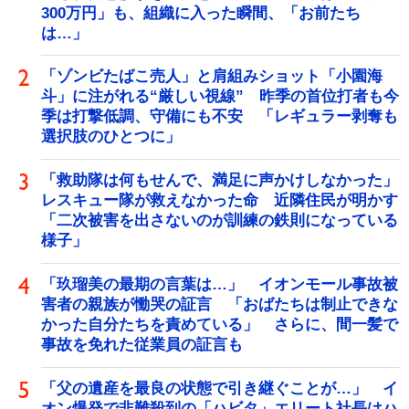
300万円」も、組織に入った瞬間、「お前たち
は…」
「ゾンビたばこ売人」と肩組みショット「小園海
斗」に注がれる“厳しい視線” 昨季の首位打者も今
季は打撃低調、守備にも不安 「レギュラー剥奪も
選択肢のひとつに」
「救助隊は何もせんで、満足に声かけしなかった」
レスキュー隊が救えなかった命 近隣住民が明かす
「二次被害を出さないのが訓練の鉄則になっている
様子」
「玖瑠美の最期の言葉は…」 イオンモール事故被
害者の親族が慟哭の証言 「おばたちは制止できな
かった自分たちを責めている」 さらに、間一髪で
事故を免れた従業員の証言も
「父の遺産を最良の状態で引き継ぐことが…」 イ
オン爆発で非難殺到の「ハビタ」エリート社長はハ