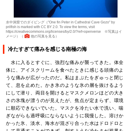
水中洞窟でのダイビング（"One fin Peter in Cathedral Cave Gozo" by
prilfish is marked with CC BY 2.0. To view the terms, visit
https://creativecommons.org/licenses/by/2.0/?ref=openverse ※写真はイ
メージ）（
他の写真を見る
）
冷たすぎて痛みを感じる南極の海
水に入るとすぐに、強烈な痛みが襲ってきた。体全
体に、アイスクリームを食べたときに感じる頭痛のよ
うな痛みが広がったのだ。私はまぶたをぎゅっと閉じ
て、息を止めた。かき氷のような氷の層を抜けるよう
にして潜り、両目を開けるとマスクメロンほどの大き
さの氷塊が漂うのが見えたが、焦点が定まらず、環境
に順応できないでいた。マスクを冷たい水で洗い、喘
ぎながらも過呼吸にならないように我慢した。溶けか
かった氷、淡水、海水が混ざり合った水はドロドロと
して見通すことができず、刺すような冷たさが視界を