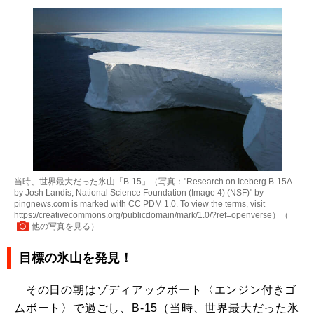
当時、世界最大だった氷山「B-15」（写真："Research on Iceberg B-15A
by Josh Landis, National Science Foundation (Image 4) (NSF)" by
pingnews.com is marked with CC PDM 1.0. To view the terms, visit
https://creativecommons.org/publicdomain/mark/1.0/?ref=openverse）（
他の写真を見る
）
目標の氷山を発見！
その日の朝はゾディアックボート〈エンジン付きゴ
ムボート〉で過ごし、B-15（当時、世界最大だった氷