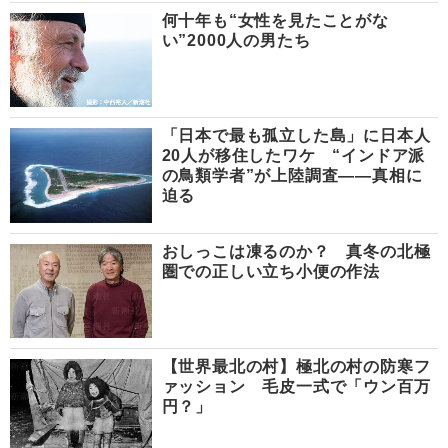
何十年も“女性を見たことがな
い”2000人の男たち
「日本で最も孤立した島」に日本人
20人が移住したワケ “インドア派
の鳥類学者”が上陸調査――真相に
迫る
おしっこは凍るのか？ 真冬の北極
圏での正しい立ち小便の作法
【世界最北の村】極北の村の防寒フ
ァッション 毛皮一式で「ウン百万
円？」