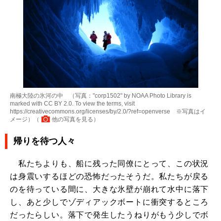
南極大陸の氷河の中 （写真："corp1502" by NOAA Photo Library is
marked with CC BY 2.0. To view the terms, visit
https://creativecommons.org/licenses/by/2.0/?ref=openverse ※写真はイ
メージ）（
他の写真を見る
）
帰りを待つ人々
私たちよりも、船に残った同僚にとって、この状況
は身震いするほどの恐怖だったそうだ。私たちが戻る
のを待っている間に、大きな氷壁が崩れて水中に落下
し、あと少しでゾディアックボートに衝突するところ
だったらしい。落下で発生したうねりがもう少しでボ