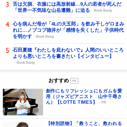
舌は欠損、衣服には高放射線…9人の若者が死んだ
「世界一不気味な山岳遭難」に迫る
Book Bang
心を病んだ母が「4Lの大五郎」を飲み干しゲロまみ
れに…ノブコブ徳井が「感情を失くした」子供時代
を明かす
Book Bang
石田夏穂『わたしを庇わないで』人間のいいところ
よりも悪いところを書きたい【インタビュー】
Book Bang
おすすめ
創作にもリフレッシュにもガムを愛
用（ジャズピアニスト 山中千尋さ
ん）【LOTTE TIMES】
PR
【特別読物】「救うこと、救われる