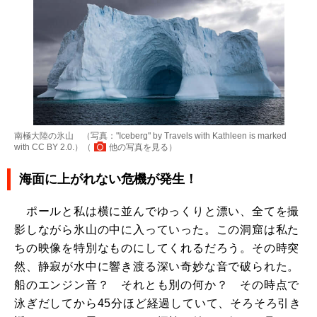
南極大陸の氷山 （写真："Iceberg" by Travels with Kathleen is marked
with CC BY 2.0.）（
他の写真を見る
）
海面に上がれない危機が発生！
ポールと私は横に並んでゆっくりと漂い、全てを撮
影しながら氷山の中に入っていった。この洞窟は私た
ちの映像を特別なものにしてくれるだろう。その時突
然、静寂が水中に響き渡る深い奇妙な音で破られた。
船のエンジン音？ それとも別の何か？ その時点で
泳ぎだしてから45分ほど経過していて、そろそろ引き