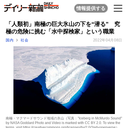
情報提供する
「人類初」南極の巨大氷山の下を“潜る” 究
極の危険に挑む「水中探検家」という職業
国内
社会
2022年04月08日
南極・マクマードサウンド地域の氷山（写真："Iceberg in McMurdo Sound"
by NASA Goddard Photo and Video is marked with CC BY 2.0. To view the
terms, visit https://creativecommons.org/licenses/by/2.0/?ref=openverse）