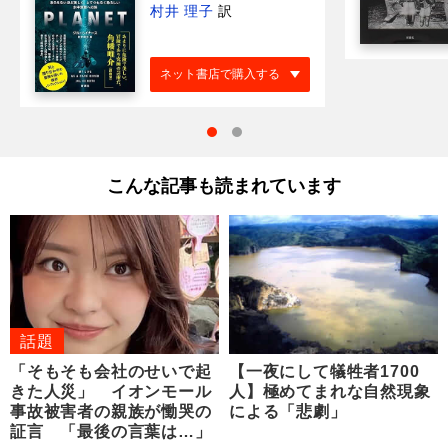
村井 理子
訳
ネット書店で購入する
こんな記事も読まれています
話題
「そもそも会社のせいで起
【一夜にして犠牲者1700
きた人災」 イオンモール
人】極めてまれな自然現象
事故被害者の親族が慟哭の
による「悲劇」
証言 「最後の言葉は…」