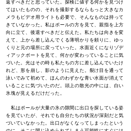
返すべきだと思っていた。探検に値する何かを見つけ
てはいたものの、それを撮影するならもっと大きなカ
メラもビデオ用ライトも必要で、そんなものは持って
きていなかった。私はポールの方を見て、親指を上方
向に立て、後退すべきだと伝えた。私たちは向きを変
えて、上から差し込んでくる薄明かりを頼りに、ゆっ
くりと元の場所に戻っていった。水面近くになりゾデ
ィアックボートを見て、何かが変わっていることに気
づいた。光はその時も私たちの方に差し込んでいたけ
れど、形を崩し、影のように見えた。裂け目を通って
泳いでみて初めて、ほんのわずかな青い水面が消えて
いることに気づいたのだ。頭上の散光の中には、白い
氷塊が見えるだけだった。
私はポールが大量の氷の隙間に出口を探している姿
を見ていたが、それでも自分たちの状況が深刻だと気
づいていなかった。出口がなくなってしまったという
のに、そこに閉じ込められてしまう可能性にすぐには