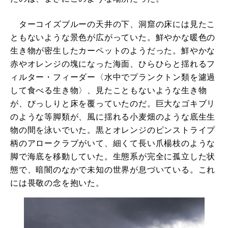
ターコイズブルーの天井の下、洞窟の床には見たこ
ともないような景色が広がっていた。鮮やかな暖色の
生き物が密生したカーペットのようだった。鮮やかな
赤やオレンジの塊になった海面、ひらひらと揺れるフ
ィルター・フィーダー〈水中でプランクトン類を濾過
して食べる生き物〉、見たこともないような生き物
が、びっしりと床を覆っていたのだ。巨大なゴキブリ
のような等脚類が、風に揺れる小麦畑のような底生生
物の間を泳いでいた。黒とオレンジのピンストライプ
柄のアロークラブがいて、細くて長い爪楊枝のような
脚で海底を移動していた。生態系が完全に孤立した状
態で、暗闇のなかで未知の世界が息づいている。これ
には畏敬の念を抱いた。