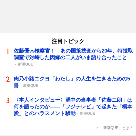
注目トピック
佐藤優vs検察官！ あの国策捜査から20年、特捜取
調室で対峙した因縁の二人がいま語り合ったこと
新潮QUE
肉乃小路ニクヨ「わたし」の人生を生きるための5
冊
新潮QUE
〈本人インタビュー〉渦中の当事者「佐藤二朗」は
何を語ったのか――「フジテレビ」で起きた「橋本
愛」とのハラスメント騒動
新潮QUE
「新潮QUE」とは？