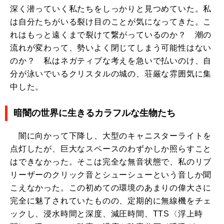
深く潜っていく私たちをしっかりと見つめていた。私
は自分たちがいる裂け目のことが気になってきた。こ
れはもっと遠くまで裂けて繋がっているのか？ 潮の
流れが変わって、勢いよく閉じてしまう可能性はない
のか？ 私はネガティブな考えを急いで払いのけ、自
分が泳いでいるクリスタルの城の、荘厳な雰囲気に集
中した。
暗闇の世界に生きるカラフルな生物たち
闇に向かって下降し、大型のキャニスターライトを
点灯したが、巨大なスペースのわずかしか照らすこと
はできなかった。そこは完全な無音状態で、私のリブ
リーザーのクリック音とシューシューという音しか聞
こえなかった。この初めての環境のあまりの偉大さに
完全に魅了されていたものの、定期的に無線機をチェ
ックし、浸水時間と深度、減圧時間、TTS〈浮上時