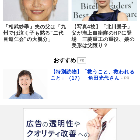
「相武紗季」夫の父は「九
【写真4枚】「北川景子」
州では泣く子も黙る“二代
父が海上自衛隊のHPに登
目道仁会”の大親分」
場 三菱重工の重役、娘の
美形は父譲り？
おすすめ
【特別読物】「救うこと、救われる
こと」（17） 角田光代さん
PR