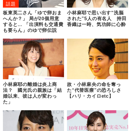
話題
板東英二さん「ゆで卵おま
小林麻耶で思い出す“洗脳
へんか？」 局が20個用意
された”5人の有名人 持田
すると… 「出演料も交通費
香織は一時、気功師に心酔
も要らん」のゆで卵伝説
小林麻耶の離婚は炎上商
故・小林麻央の命を奪っ
法？ 國光氏の親族は「結
た“代替医療”の恐ろしさ
婚以来、彼は人が変わっ
【ハリ・カイロetc】
た」