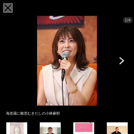
1/4
海老蔵に敵意むきだしの小林麻耶