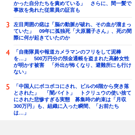
かった自分たちを責めている」 さらに、間一髪で
事故を免れた従業員の証言も
左目周囲の痣は「脳の動脈が破れ、その血が溜まっ
ていた」 09年に孤独死「大原麗子さん」、死の間
際に何が起きていたのか
「自衛隊員や報道カメラマンのフリをして泥棒
を…」 500万円分の預金通帳を盗まれた高齢女性
が明かす被害 「外出が怖くなり、避難所にも行け
ない」
「中国人にボコボコにされ、ビルの6階から突き落
とされた」 「闇バイト」 トクリュウの使い捨て
にされた悲惨すぎる実態 募集時の約束は「月収
300万円」も、組織に入った瞬間、「お前たち
は…」