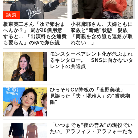
話題
板東英二さん「ゆで卵おま
小林麻耶さん、夫婦ともに
へんか？」 局が20個用意
家族と“断絶”状態 親族
すると… 「出演料も交通費
「両親を含め誰も連絡が取
も要らん」のゆで卵伝説
れない…」
モンスターペアレント化が危ぶまれ
るキンタロー。 SNSに向かないタ
レントの共通点
ひっそりCM降板の「菅野美穂」
見誤った「夫・堺雅人」の“賞味期
限”
「いつまでも“夜の営み”の現役でい
たい」アラフィフ・アラフォーたち