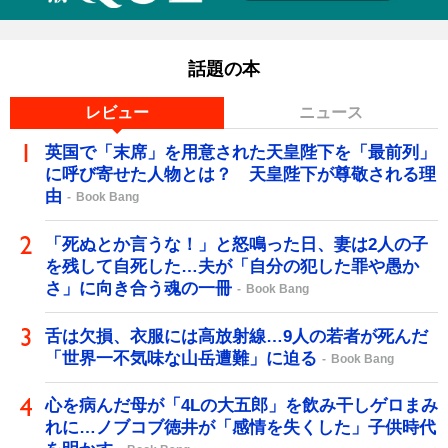
話題の本
レビュー
ニュース
英国で「末席」を用意された天皇陛下を「最前列」
に呼び寄せた人物とは？ 天皇陛下が尊敬される理
由
Book Bang
「死ぬとか言うな！」と怒鳴った日、妻は2人の子
を残して自死した…夫が「自分の犯した罪や愚か
さ」に向き合う魂の一冊
Book Bang
舌は欠損、衣服には高放射線…9人の若者が死んだ
「世界一不気味な山岳遭難」に迫る
Book Bang
心を病んだ母が「4Lの大五郎」を飲み干しゲロまみ
れに…ノブコブ徳井が「感情を失くした」子供時代