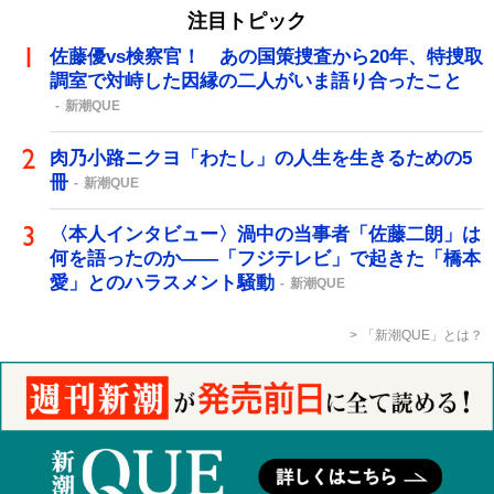
注目トピック
佐藤優vs検察官！ あの国策捜査から20年、特捜取
調室で対峙した因縁の二人がいま語り合ったこと
新潮QUE
肉乃小路ニクヨ「わたし」の人生を生きるための5
冊
新潮QUE
〈本人インタビュー〉渦中の当事者「佐藤二朗」は
何を語ったのか――「フジテレビ」で起きた「橋本
愛」とのハラスメント騒動
新潮QUE
「新潮QUE」とは？