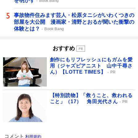
を明かす
Book Bang
事故物件住みます芸人・松原タニシがいわくつきの
部屋を大公開 漫画家・清野とおるが聞いた衝撃の
体験とは？
Book Bang
おすすめ
創作にもリフレッシュにもガムを愛
用（ジャズピアニスト 山中千尋さ
ん）【LOTTE TIMES】
PR
【特別読物】「救うこと、救われる
こと」（17） 角田光代さん
PR