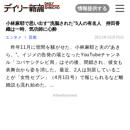
情報提供する
小林麻耶で思い出す“洗脳された”5人の有名人 持田香
織は一時、気功師に心酔
エンタメ
芸能
2021年05月05日
昨年11月に世間を騒がせた、小林麻耶と夫の“あき
ら。”。イジメの告発の場となったYouTubeチャンネ
ル「コバヤシテレビ局」はその後、閉鎖され、彼女も
表舞台から姿を消した。最近、2人は別居しているこ
とが「女性セブン」（4月1日号）で報じられるなど離
婚説も流れ始めた。...
Advertisement