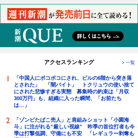
アクセスランキング
一覧
「中国人にボコボコにされ、ビルの6階から突き落
とされた」 「闇バイト」 トクリュウの使い捨て
にされた悲惨すぎる実態 募集時の約束は「月収
300万円」も、組織に入った瞬間、「お前たち
は…」
「ゾンビたばこ売人」と肩組みショット「小園海
斗」に注がれる“厳しい視線” 昨季の首位打者も今
季は打撃低調、守備にも不安 「レギュラー剥奪も