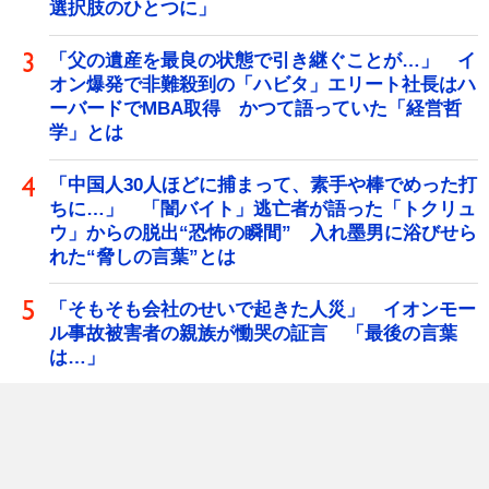
選択肢のひとつに」
「父の遺産を最良の状態で引き継ぐことが…」 イ
オン爆発で非難殺到の「ハビタ」エリート社長はハ
ーバードでMBA取得 かつて語っていた「経営哲
学」とは
「中国人30人ほどに捕まって、素手や棒でめった打
ちに…」 「闇バイト」逃亡者が語った「トクリュ
ウ」からの脱出“恐怖の瞬間” 入れ墨男に浴びせら
れた“脅しの言葉”とは
「そもそも会社のせいで起きた人災」 イオンモー
ル事故被害者の親族が慟哭の証言 「最後の言葉
は…」