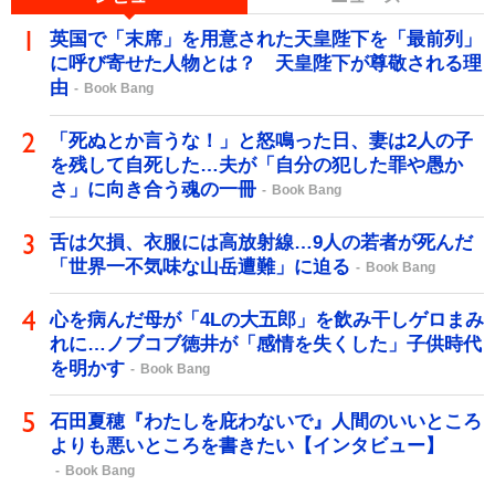
英国で「末席」を用意された天皇陛下を「最前列」
に呼び寄せた人物とは？ 天皇陛下が尊敬される理
由
Book Bang
「死ぬとか言うな！」と怒鳴った日、妻は2人の子
を残して自死した…夫が「自分の犯した罪や愚か
さ」に向き合う魂の一冊
Book Bang
舌は欠損、衣服には高放射線…9人の若者が死んだ
「世界一不気味な山岳遭難」に迫る
Book Bang
心を病んだ母が「4Lの大五郎」を飲み干しゲロまみ
れに…ノブコブ徳井が「感情を失くした」子供時代
を明かす
Book Bang
石田夏穂『わたしを庇わないで』人間のいいところ
よりも悪いところを書きたい【インタビュー】
Book Bang