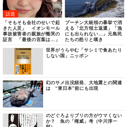
話題
「そもそも会社のせいで起
プーチン大統領の暴挙で消
きた人災」 イオンモール
える「北方領土返還」「漁
事故被害者の親族が慟哭の
にも出られない…」元島民
証言 「最後の言葉は…」
たちの怒りと嘆き
世界がうらやむ「サシミで食あたり
しない国」ニッポン
幻のサメ出没頻発、大地震との関連
は “東日本”前にも出現
のどぐろよりブリの方がウマくない
か？ 魚の「権威」考（中川淳一
郎）