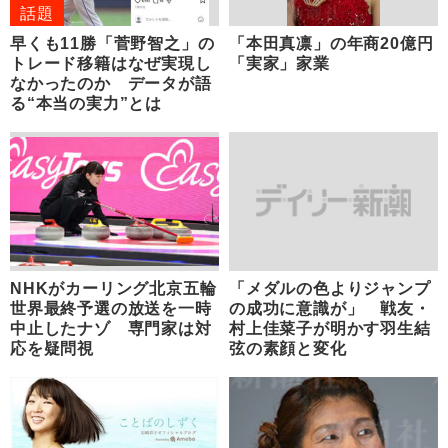
話題
早くも11勝「菅野智之」の
「本田真凛」の年商20億円
トレード移籍はなぜ実現し
「実家」家業
なかったのか データが語
る“本当の実力”とは
NHKがカーリング北京五輪
「メダルの色よりジャンプ
世界最終予選の放送を一時
の成功に意識が」 戦友・
中止したナゾ 専門家は対
村上佳菜子が明かす羽生結
応を疑問視
弦の素顔と変化