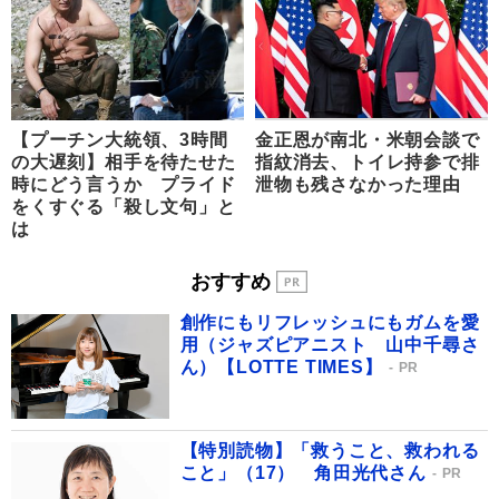
【プーチン大統領、3時間
金正恩が南北・米朝会談で
の大遅刻】相手を待たせた
指紋消去、トイレ持参で排
時にどう言うか プライド
泄物も残さなかった理由
をくすぐる「殺し文句」と
は
おすすめ
創作にもリフレッシュにもガムを愛
用（ジャズピアニスト 山中千尋さ
ん）【LOTTE TIMES】
PR
【特別読物】「救うこと、救われる
こと」（17） 角田光代さん
PR