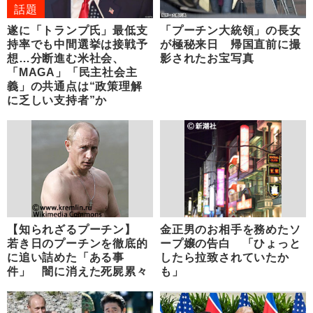
話題
遂に「トランプ氏」最低支
「プーチン大統領」の長女
持率でも中間選挙は接戦予
が極秘来日 帰国直前に撮
想…分断進む米社会、
影されたお宝写真
「MAGA」「民主社会主
義」の共通点は“政策理解
に乏しい支持者”か
【知られざるプーチン】
金正男のお相手を務めたソ
若き日のプーチンを徹底的
ープ嬢の告白 「ひょっと
に追い詰めた「ある事
したら拉致されていたか
件」 闇に消えた死屍累々
も」