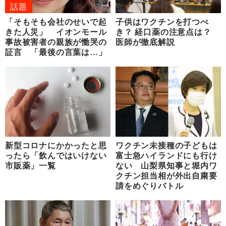
話題
「そもそも会社のせいで起
子供はワクチンを打つべ
きた人災」 イオンモール
き？ 経口薬の注意点は？
事故被害者の親族が慟哭の
医師が徹底解説
証言 「最後の言葉は…」
新型コロナにかかったと思
ワクチン未接種の子どもは
ったら「飲んではいけない
富士急ハイランドにも行け
市販薬」一覧
ない 山梨県知事と堀内ワ
クチン担当相が外出自粛要
請をめぐりバトル